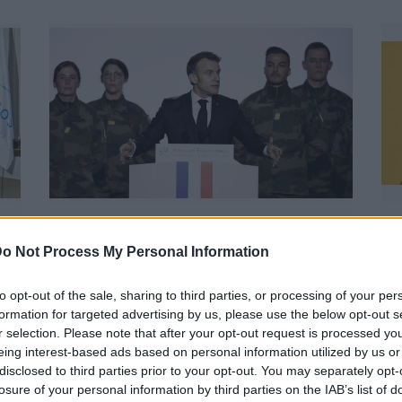
Sorkatonaság,
o Not Process My Personal Information
önkéntes tartalékosok,
B
Európa haderőt fejleszt
E
to opt-out of the sale, sharing to third parties, or processing of your per
I.: Franciaország
formation for targeted advertising by us, please use the below opt-out s
d
r selection. Please note that after your opt-out request is processed y
a
BY:
BARANYI ESZTER
2025. DEC 18.
eing interest-based ads based on personal information utilized by us or
disclosed to third parties prior to your opt-out. You may separately opt-
t
Európa-szerte új korszak kezdődik a
haderőfejlesztésben. Szinte minden állam
losure of your personal information by third parties on the IAB’s list of
n