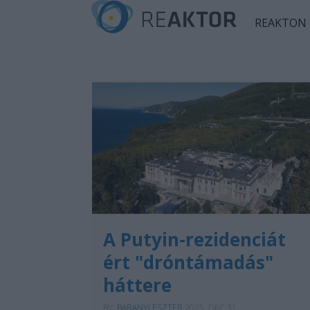
REAKTON
A Putyin-rezidenciát
ért "dróntámadás"
háttere
BY:
BARANYI ESZTER
2025. DEC 31.