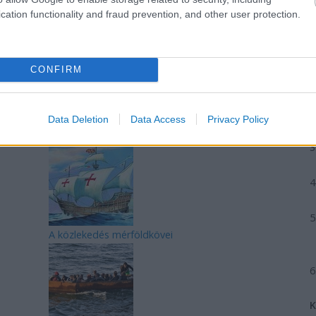
cation functionality and fraud prevention, and other user protection.
CONFIRM
REAKTOR
L
Data Deletion
Data Access
Privacy Policy
LEGFRISSEBB
A közlekedés mérföldkövei
K