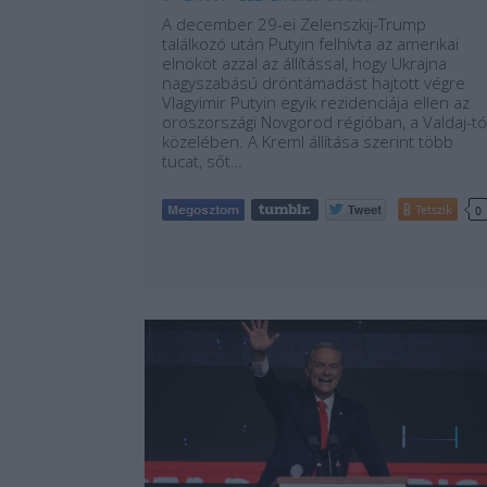
A december 29-ei Zelenszkij-Trump
találkozó után Putyin felhívta az amerikai
elnököt azzal az állítással, hogy Ukrajna
nagyszabású dróntámadást hajtott végre
Vlagyimir Putyin egyik rezidenciája ellen az
oroszországi Novgorod régióban, a Valdaj-tó
közelében. A Kreml állítása szerint több
tucat, sőt…
Tetszik
0