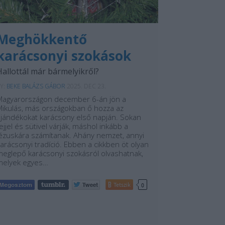
Meghökkentő
karácsonyi szokások
Hallottál már bármelyikről?
Y:
BEKE BALÁZS GÁBOR
2025. DEC 23.
Magyarországon december 6-án jön a
Mikulás, más országokban ő hozza az
ajándékokat karácsony első napján. Sokan
ejjel és sütivel várják, máshol inkább a
Jézuskára számítanak. Ahány nemzet, annyi
arácsonyi tradíció. Ebben a cikkben öt olyan
meglepő karácsonyi szokásról olvashatnak,
melyek egyes…
Tetszik
0