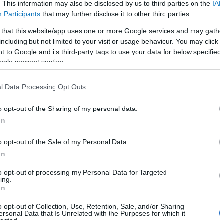
létszámot növel, rendszereket alakít át, vagy
. This information may also be disclosed by us to third parties on the
IA
épp teljesen új szolgálati modelleket vezet
Participants
that may further disclose it to other third parties.
be. A kontinens hosszú ideig élt abban a
hitben, hogy a béke tartós és természetes
 that this website/app uses one or more Google services and may gath
állapot, ám az orosz–ukrán háború néhány
including but not limited to your visit or usage behaviour. You may click 
hónap…
 to Google and its third-party tags to use your data for below specifi
ogle consent section.
Tetszik
0
l Data Processing Opt Outs
o opt-out of the Sharing of my personal data.
In
o opt-out of the Sale of my Personal Data.
In
to opt-out of processing my Personal Data for Targeted
ing.
In
o opt-out of Collection, Use, Retention, Sale, and/or Sharing
Grand Paris Express
ersonal Data that Is Unrelated with the Purposes for which it
lected.