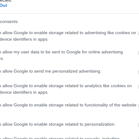
Out
BY:
NEMETHVIKTOR2002
2025. DEC 12.
Párizs egy óriási problémával küzd. A város
közigazgatási területe meglehetősen
consents
kicsinek számít Európában, mindösszesen
105 négyzetkilométer (Budapesté 525,2
o allow Google to enable storage related to advertising like cookies on
km2) és a francia főváros ezen határokon
evice identifiers in apps.
belül körülbelül 2,1 millió lakossal
rendelkezik. Az ottt lakók tehát akár
o allow my user data to be sent to Google for online advertising
bármelyik pillanatban…
s.
t
Tetszik
0
to allow Google to send me personalized advertising.
o allow Google to enable storage related to analytics like cookies on
evice identifiers in apps.
o allow Google to enable storage related to functionality of the website
o allow Google to enable storage related to personalization.
o allow Google to enable storage related to security, including