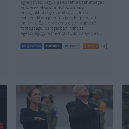
agyelszívás, vagyis a képzett és tehetséges
emberek elvándorlása származási
országukból egy másikba, az elmúlt
évtizedekben jelentős gondot jelentett
Indiának. Ez a probléma olyan alapvető
fontosságú iparágakban, mint az
egészségügy, a mérnöki tudományok és…
Tetszik
0