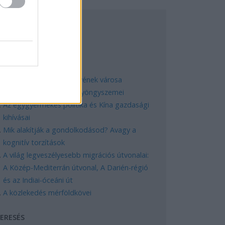
EGNÉPSZERŰBB
Manaus: a dzsungel szívének városa
Magyarország rejtett gyöngyszemei
Az egygyermekes politika és Kína gazdasági
kihívásai
Mik alakítják a gondolkodásod? Avagy a
kognitív torzítások
A világ legveszélyesebb migrációs útvonalai:
A Közép-Mediterrán útvonal, A Darién-régió
és az Indiai-óceáni út
A közlekedés mérföldkövei
ERESÉS