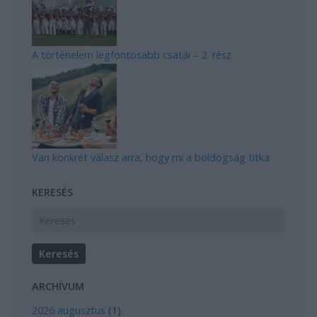
A történelem legfontosabb csatái – 2. rész
Van konkrét válasz arra, hogy mi a boldogság titka
KERESÉS
ARCHÍVUM
2026 augusztus
(
1
)