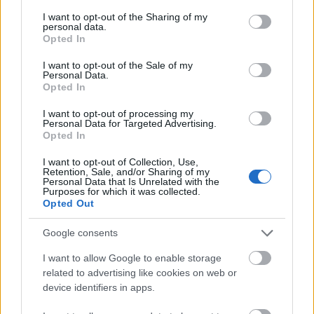
services and may gather and store information including but
not limited to your visit or usage behaviour. You may click to
I want to opt-out of the Sharing of my
Manaus: a dzsungel szívének városa
personal data.
grant or deny consent to Google and its third-party tags to
Magyarország rejtett gyöngyszemei
Opted In
use your data for below specified purposes in below Google
Az egygyermekes politika és Kína gazdasági
consent section.
I want to opt-out of the Sale of my
kihívásai
Personal Data.
Opted In
Mik alakítják a gondolkodásod? Avagy a kognitív
torzítások
I want to opt-out of processing my
Personal Data for Targeted Advertising.
A világ legveszélyesebb migrációs útvonalai: A
Opted In
Közép-Mediterrán útvonal, A Darién-régió és az
Indiai-óceáni út
I want to opt-out of Collection, Use,
Retention, Sale, and/or Sharing of my
A közlekedés mérföldkövei
Personal Data that Is Unrelated with the
Purposes for which it was collected.
Opted Out
FACEBOOK
Google consents
Reaktor
I want to allow Google to enable storage
related to advertising like cookies on web or
device identifiers in apps.