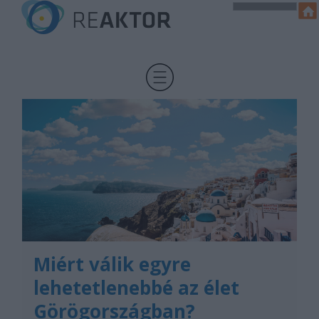
Miért válik egyre
lehetetlenebbé az élet
Görögországban?