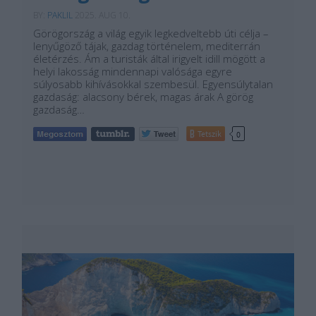
BY:
PAKLIL
2025. AUG 10.
Görögország a világ egyik legkedveltebb úti célja –
lenyűgöző tájak, gazdag történelem, mediterrán
életérzés. Ám a turisták által irigyelt idill mögött a
helyi lakosság mindennapi valósága egyre
súlyosabb kihívásokkal szembesül. Egyensúlytalan
gazdaság: alacsony bérek, magas árak A görög
gazdaság…
Tetszik
0