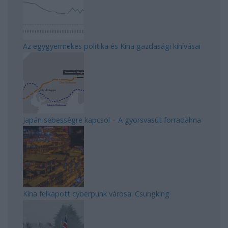
Az egygyermekes politika és Kína gazdasági kihívásai
Japán sebességre kapcsol – A gyorsvasút forradalma
Kína felkapott cyberpunk városa: Csungking