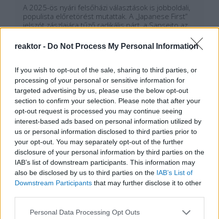
A 2025-ös nyári felsőházi választások is jobboldali,
populista előretörést mutattak. A „Japanese First”
jelszót zászlajára tűző radikális párt, a Sanseito az
eddigi egyetlen mandátumuk mellé további
tizennégyet szereztek meg a 248 fős felsőházban.
reaktor -
Do Not Process My Personal Information
Bár továbbra sem számítanak meghatározó erőnek
a…
If you wish to opt-out of the sale, sharing to third parties, or
Tetszik
0
processing of your personal or sensitive information for
targeted advertising by us, please use the below opt-out
section to confirm your selection. Please note that after your
opt-out request is processed you may continue seeing
interest-based ads based on personal information utilized by
us or personal information disclosed to third parties prior to
your opt-out. You may separately opt-out of the further
disclosure of your personal information by third parties on the
IAB’s list of downstream participants. This information may
also be disclosed by us to third parties on the
IAB’s List of
Downstream Participants
that may further disclose it to other
REAKTOR
third parties.
Please note that this website/app uses one or more Google
Personal Data Processing Opt Outs
LEGNÉPSZERŰBB