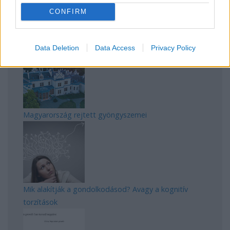
CONFIRM
Manaus: a dzsungel szívének városa
Data Deletion
Data Access
Privacy Policy
Magyarország rejtett gyöngyszemei
Mik alakítják a gondolkodásod? Avagy a kognitív
torzítások