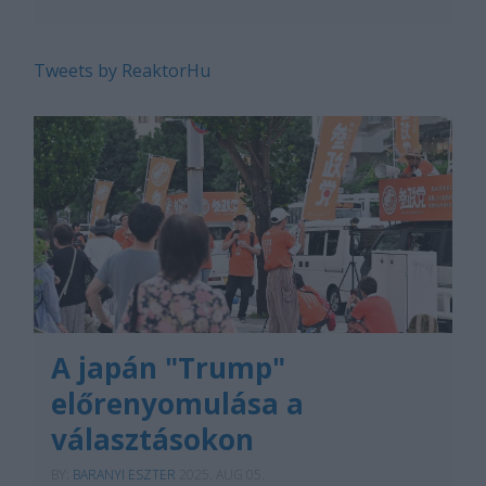
Tweets by ReaktorHu
A japán "Trump"
előrenyomulása a
választásokon
BY:
BARANYI ESZTER
2025. AUG 05.