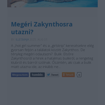
Megéri Zakynthosra
utazni?
BY:
ILLESMAJA
2025. AUG 07.
A ,,hot girl summer” és a ,,girlstrip” keresésekre elég
gyorsan feljön a találatok között Zakynthos. De
tényleg megéri odautazni? Bulik Elsőre
Zakynthosról a hírek a hatalmas bulikról, a rengeteg
klubról és bárról szólnak. Őszintén, aki csak a bulik
miatt utazna ide, az inkább ne…
Tetszik
0