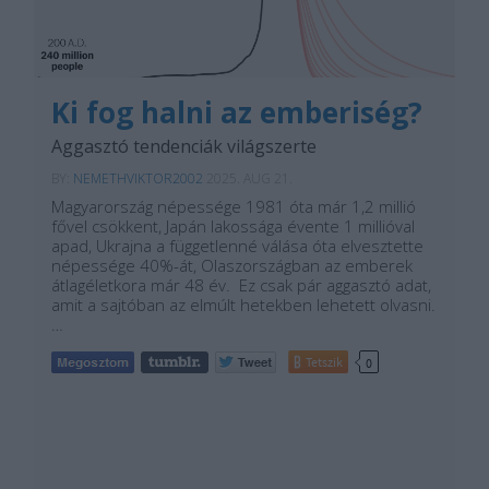
Ki fog halni az emberiség?
Aggasztó tendenciák világszerte
BY:
NEMETHVIKTOR2002
2025. AUG 21.
Magyarország népessége 1981 óta már 1,2 millió
fővel csökkent, Japán lakossága évente 1 millióval
apad, Ukrajna a függetlenné válása óta elvesztette
népessége 40%-át, Olaszországban az emberek
átlagéletkora már 48 év. Ez csak pár aggasztó adat,
amit a sajtóban az elmúlt hetekben lehetett olvasni.
…
Tetszik
0