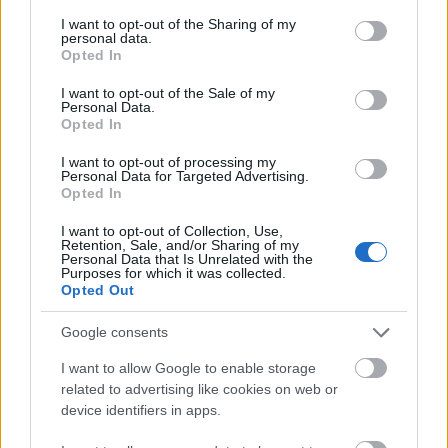
services and may gather and store information including but
not limited to your visit or usage behaviour. You may click to
I want to opt-out of the Sharing of my
Manaus: a dzsungel szívének városa
personal data.
grant or deny consent to Google and its third-party tags to
Magyarország rejtett gyöngyszemei
Opted In
use your data for below specified purposes in below Google
Az egygyermekes politika és Kína gazdasági
consent section.
I want to opt-out of the Sale of my
kihívásai
Personal Data.
Opted In
Mik alakítják a gondolkodásod? Avagy a kognitív
torzítások
I want to opt-out of processing my
Personal Data for Targeted Advertising.
A világ legveszélyesebb migrációs útvonalai: A
Opted In
Közép-Mediterrán útvonal, A Darién-régió és az
Indiai-óceáni út
I want to opt-out of Collection, Use,
Retention, Sale, and/or Sharing of my
A közlekedés mérföldkövei
Personal Data that Is Unrelated with the
Purposes for which it was collected.
Opted Out
FACEBOOK
Google consents
Reaktor
I want to allow Google to enable storage
related to advertising like cookies on web or
device identifiers in apps.