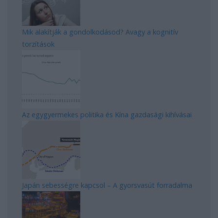
Mik alakítják a gondolkodásod? Avagy a kognitív
torzítások
Az egygyermekes politika és Kína gazdasági kihívásai
Japán sebességre kapcsol – A gyorsvasút forradalma