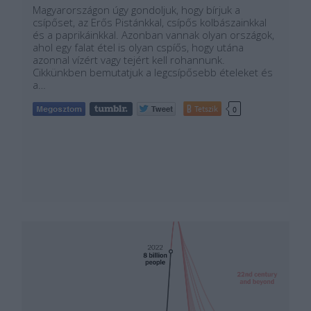
Magyarországon úgy gondoljuk, hogy bírjuk a
csípőset, az Erős Pistánkkal, csípős kolbászainkkal
és a paprikáinkkal. Azonban vannak olyan országok,
ahol egy falat étel is olyan cspíős, hogy utána
azonnal vízért vagy tejért kell rohannunk.
Cikkünkben bemutatjuk a legcsípősebb ételeket és
a…
Tetszik
0