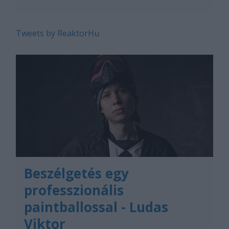
Tweets by ReaktorHu
Beszélgetés egy
professzionális
paintballossal - Ludas
Viktor