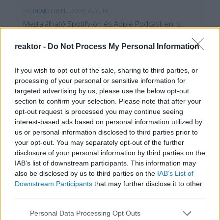
BY:
REAKTOR.HU
2025. AUG 19.
Megtalálható Spotify-on és Apple Podcast-en is.
Talán kézenfekvő lesz a legelső kérdésem, hogyan
találkoztál először a paintballal, és hogyan lett
reaktor -
Do Not Process My Personal Information
azután a találkozás után egyfajta örök szerelem, egy
hivatás?Hát én 2005-ben kezdtem a paintballozást.
Előtte már ilyen kínai piacos, kis golyós…
If you wish to opt-out of the sale, sharing to third parties, or
processing of your personal or sensitive information for
Tetszik
0
targeted advertising by us, please use the below opt-out
section to confirm your selection. Please note that after your
opt-out request is processed you may continue seeing
interest-based ads based on personal information utilized by
us or personal information disclosed to third parties prior to
your opt-out. You may separately opt-out of the further
disclosure of your personal information by third parties on the
IAB’s list of downstream participants. This information may
also be disclosed by us to third parties on the
IAB’s List of
Downstream Participants
that may further disclose it to other
REAKTOR
third parties.
Please note that this website/app uses one or more Google
Personal Data Processing Opt Outs
LEGNÉPSZERŰBB