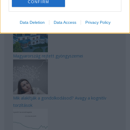
CONFIRM
Manaus: a dzsungel szívének városa
Data Deletion
Data Access
Privacy Policy
Magyarország rejtett gyöngyszemei
Mik alakítják a gondolkodásod? Avagy a kognitív
torzítások