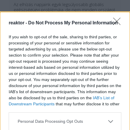
Az elhízás napjaink egyik legsúlyosabb globális
egészségügyi problémája, de nem minden országot
sújt ugyanolyan mértékben. Két fejlett ország, Japán
és az Egyesült Államok, élesen eltérő példákat
reaktor -
Do Not Process My Personal Information
mutatnak: míg Japánban az elhízott felnőttek aránya
alig 4%, addig az USA-ban ez az arány 40% körül…
If you wish to opt-out of the sale, sharing to third parties, or
processing of your personal or sensitive information for
Tetszik
0
targeted advertising by us, please use the below opt-out
section to confirm your selection. Please note that after your
opt-out request is processed you may continue seeing
interest-based ads based on personal information utilized by
us or personal information disclosed to third parties prior to
your opt-out. You may separately opt-out of the further
disclosure of your personal information by third parties on the
IAB’s list of downstream participants. This information may
also be disclosed by us to third parties on the
IAB’s List of
Downstream Participants
that may further disclose it to other
third parties.
REAKTOR
Please note that this website/app uses one or more Google
Personal Data Processing Opt Outs
services and may gather and store information including but
LEGNÉPSZERŰBB