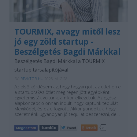
TOURMIX, avagy mitől lesz
jó egy zöld startup -
Beszélgetés Bagdi Márkkal
Beszélgetés Bagdi Márkkal a TOURMIX
startup társalapítójával
BY:
REAKTOR.HU
2025. AUG 28.
Az első kérdésem az, hogy hogyan jött az ötlet erre
a startupra?Az ötlet még régen jött egyébként.
Egyetemisták voltunk, amikor elkezdtük. Az egész
alapkoncepció onnan indult, hogy kaptunk tequilát
Mexikóból, és ez elfogyott. Akkor gondoltuk, hogy
szeretnénk ugyanolyan jó tequilát beszerezni, de…
Tetszik
0