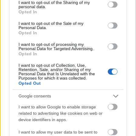
not limited to your visit or usage behaviour. You may click to
I want to opt-out of the Sharing of my
personal data.
Manaus: a dzsungel szívének városa
grant or deny consent to Google and its third-party tags to
Opted In
use your data for below specified purposes in below Google
Magyarország rejtett gyöngyszemei
consent section.
I want to opt-out of the Sale of my
Az egygyermekes politika és Kína gazdasági
Personal Data.
kihívásai
Opted In
Mik alakítják a gondolkodásod? Avagy a kognitív
I want to opt-out of processing my
torzítások
Personal Data for Targeted Advertising.
Opted In
A világ legveszélyesebb migrációs útvonalai: A
Közép-Mediterrán útvonal, A Darién-régió és az
I want to opt-out of Collection, Use,
Indiai-óceáni út
Retention, Sale, and/or Sharing of my
Personal Data that Is Unrelated with the
A közlekedés mérföldkövei
Purposes for which it was collected.
Opted Out
FACEBOOK
Google consents
I want to allow Google to enable storage
related to advertising like cookies on web or
device identifiers in apps.
I want to allow my user data to be sent to