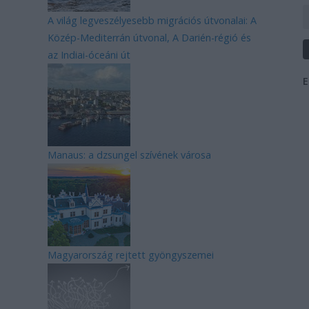
A világ legveszélyesebb migrációs útvonalai: A
Közép-Mediterrán útvonal, A Darién-régió és
az Indiai-óceáni út
E
Manaus: a dzsungel szívének városa
Magyarország rejtett gyöngyszemei