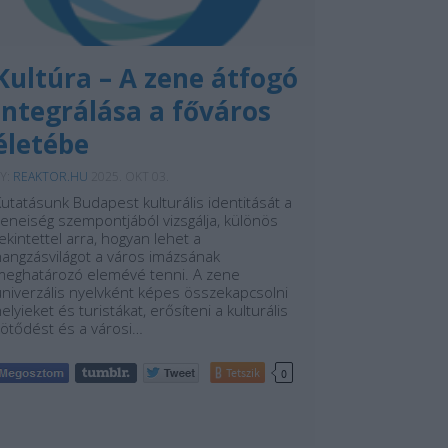
Kultúra – A zene átfogó
integrálása a főváros
életébe
Y:
REAKTOR.HU
2025. OKT 03.
utatásunk Budapest kulturális identitását a
eneiség szempontjából vizsgálja, különös
ekintettel arra, hogyan lehet a
hangzásvilágot a város imázsának
meghatározó elemévé tenni. A zene
univerzális nyelvként képes összekapcsolni
elyieket és turistákat, erősíteni a kulturális
kötődést és a városi…
Tetszik
0