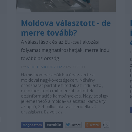
Moldova választott - de
merre tovább?
A választások és az EU-csatlakozási
folyamat meghatározhatják, merre indul
B
tovább az ország
K
z
BY:
NEMETHVIKTOR2002
2025. OKT 03.
t
Hamis bombariadók Európa-szerte a
moldovai nagykövetségeken. Néhány
oroszbarát pártot eltiltottak az indulástól,
miközben több millió eurót költöttek
h
dezinformációs kampányokba. Nagyjából így
jellemezhető a moldáv választási kampány
az apró, 2,4 millió lakossal rendelkező
országban. Ez volt az…
Tetszik
0