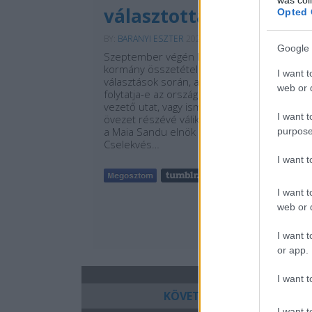
választotta
Opted 
BY:
BARANYI ESZTER
2025. OKT 01.
Google 
Szeptember végén Moldova nemcsak a
kormány összetételéről döntött a
I want t
választások során, a tét ennél nagyobb volt:
web or d
folytatja-e az ország az Európai Unió felé
vezető utat, vagy ismét az orosz befolyási
I want t
övezet részévé válik. A moldávok döntötték,
a Maia Sandu elnök által alapított és vezetet
purpose
Cselekvés…
I want 
Tetszik
0
I want t
web or d
I want t
or app.
I want t
KÖVETKEZŐ OLDAL
I want t