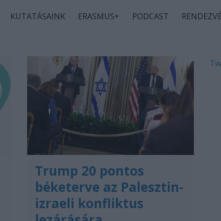
KUTATÁSAINK
ERASMUS+
PODCAST
RENDEZV
Tw
Trump 20 pontos
béketerve az Palesztin-
izraeli konfliktus
lezárására