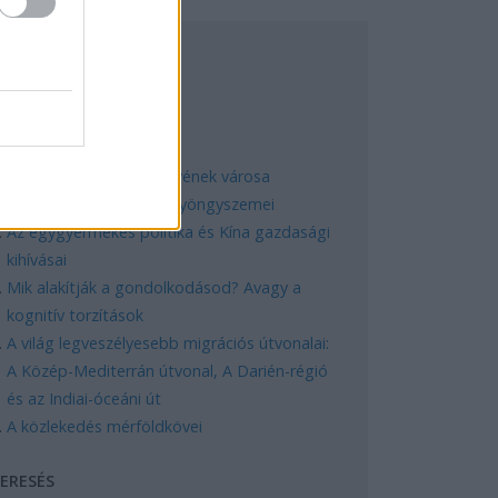
EGNÉPSZERŰBB
Manaus: a dzsungel szívének városa
Magyarország rejtett gyöngyszemei
Az egygyermekes politika és Kína gazdasági
kihívásai
Mik alakítják a gondolkodásod? Avagy a
kognitív torzítások
A világ legveszélyesebb migrációs útvonalai:
A Közép-Mediterrán útvonal, A Darién-régió
és az Indiai-óceáni út
A közlekedés mérföldkövei
ERESÉS