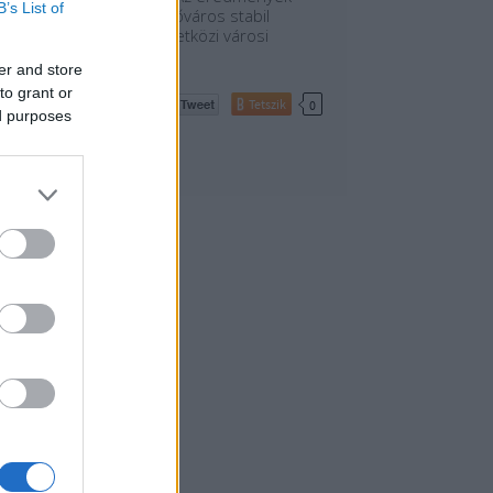
B’s List of
ámutatnak, hogy bár a főváros stabil
ozíciót szerzett a nemzetközi városi
urizmus piacán, a…
er and store
to grant or
Tetszik
0
ed purposes