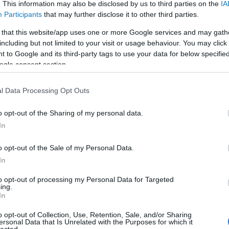
elmúlt hetekben egyre több találgatás látott
. This information may also be disclosed by us to third parties on the
IA
r
napvilágot arról, hogy Burnham esetleg
Participants
that may further disclose it to other third parties.
p
fontolgatja a pártvezető, Keir Starmer
t
kihívását. Mivel a…
 that this website/app uses one or more Google services and may gath
including but not limited to your visit or usage behaviour. You may click 
 to Google and its third-party tags to use your data for below specifi
Tetszik
0
ogle consent section.
l Data Processing Opt Outs
o opt-out of the Sharing of my personal data.
In
o opt-out of the Sale of my Personal Data.
In
to opt-out of processing my Personal Data for Targeted
ing.
In
o opt-out of Collection, Use, Retention, Sale, and/or Sharing
Reaktor Alapítvány –
ersonal Data that Is Unrelated with the Purposes for which it
lected.