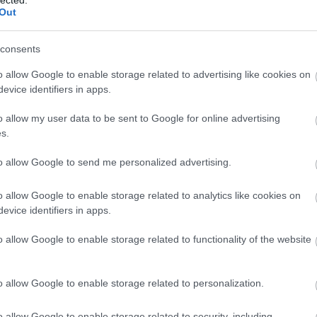
„Büszkeségünk:
Out
Budapest”
consents
BY:
REAKTOR.HU
2025. SZE 30.
o allow Google to enable storage related to advertising like cookies on
Kutatásunk Budapest városmárkáját belülről
evice identifiers in apps.
közelíti meg, a lakosság élményeit és
elvárásait helyezve a középpontba. A
márkaépítést nem pusztán
o allow my user data to be sent to Google for online advertising
marketingeszközként, hanem
t
s.
identitásteremtő társadalmi gyakorlatként
értelmezzük, amely segít meghatározni, mit
to allow Google to send me personalized advertising.
jelent budapestinek lenni. A vizsgálat öt…
o allow Google to enable storage related to analytics like cookies on
Tetszik
0
evice identifiers in apps.
o allow Google to enable storage related to functionality of the website
o allow Google to enable storage related to personalization.
o allow Google to enable storage related to security, including