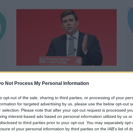
Válságban a brit
o Not Process My Personal Information
baloldal. Lemond Keir
Starmer?
k
to opt-out of the sale, sharing to third parties, or processing of your per
B
formation for targeted advertising by us, please use the below opt-out s
BY:
NEMETHVIKTOR2002
2025. OKT 02.
K
r selection. Please note that after your opt-out request is processed y
A Munkáspárt éves konferenciáján a
v
eing interest-based ads based on personal information utilized by us or
médiafigyelem egyetlen ember körül
l
disclosed to third parties prior to your opt-out. You may separately opt-
összpontosult: Andy Burnham, Greater
g
losure of your personal information by third parties on the IAB’s list of
Manchester munkáspárti polgármestere. Az
é