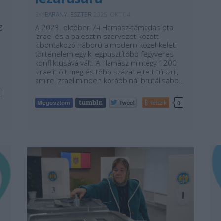
BY:
BARANYI ESZTER
2025. OKT 04.
g
A 2023. október 7-i Hamász-támadás óta
Izrael és a palesztin szervezet között
kibontakozó háború a modern közel-keleti
történelem egyik legpusztítóbb fegyveres
konfliktusává vált. A Hamász mintegy 1200
izraelit ölt meg és több százat ejtett túszul,
amire Izrael minden korábbinál brutálisabb…
Tetszik
0