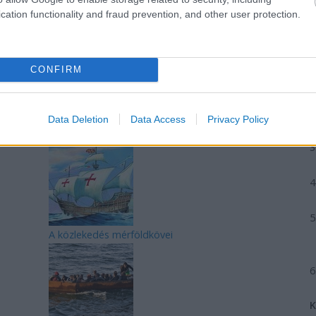
cation functionality and fraud prevention, and other user protection.
CONFIRM
REAKTOR
L
Data Deletion
Data Access
Privacy Policy
LEGFRISSEBB
A közlekedés mérföldkövei
K