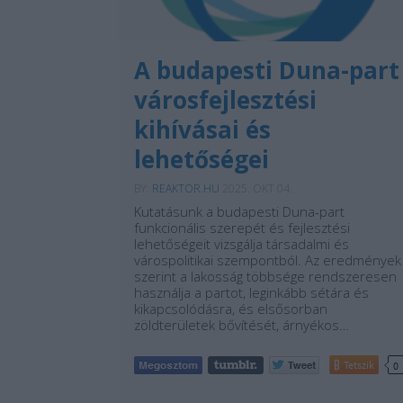
A budapesti Duna-part
városfejlesztési
kihívásai és
lehetőségei
BY:
REAKTOR.HU
2025. OKT 04.
Kutatásunk a budapesti Duna-part
funkcionális szerepét és fejlesztési
lehetőségeit vizsgálja társadalmi és
várospolitikai szempontból. Az eredmények
szerint a lakosság többsége rendszeresen
használja a partot, leginkább sétára és
kikapcsolódásra, és elsősorban
zöldterületek bővítését, árnyékos…
Tetszik
0