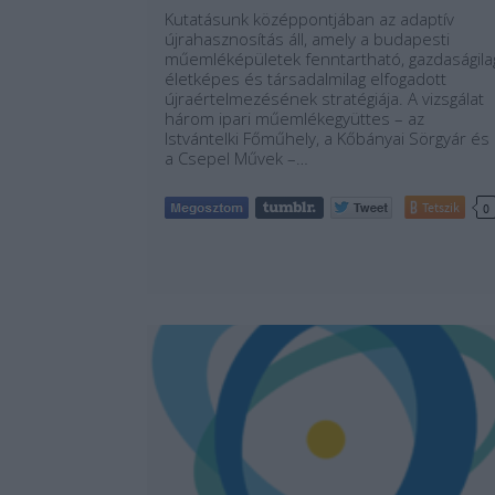
Kutatásunk középpontjában az adaptív
újrahasznosítás áll, amely a budapesti
műemléképületek fenntartható, gazdaságila
életképes és társadalmilag elfogadott
újraértelmezésének stratégiája. A vizsgálat
három ipari műemlékegyüttes – az
Istvántelki Főműhely, a Kőbányai Sörgyár és
a Csepel Művek –…
Tetszik
0