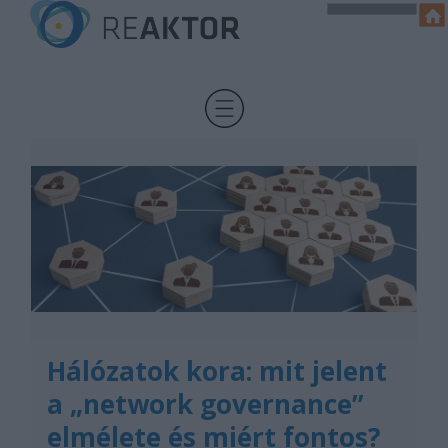
Hálózatok kora: mit jelent
a „network governance”
elmélete és miért fontos?