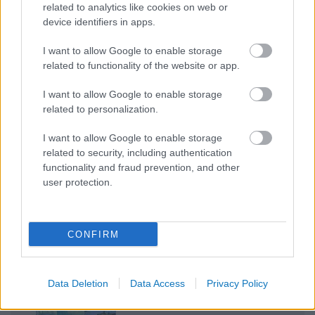
közepén
related to analytics like cookies on web or
device identifiers in apps.
FACEBOOK
I want to allow Google to enable storage
related to functionality of the website or app.
I want to allow Google to enable storage
related to personalization.
I want to allow Google to enable storage
LEGFRISSEBB
related to security, including authentication
functionality and fraud prevention, and other
user protection.
CONFIRM
Irak nagy dobása: új kereskedelmi út a világ közepén
Data Deletion
Data Access
Privacy Policy