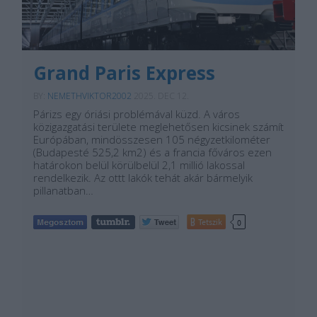
Grand Paris Express
BY:
NEMETHVIKTOR2002
2025. DEC 12.
Párizs egy óriási problémával küzd. A város
közigazgatási területe meglehetősen kicsinek számít
Európában, mindösszesen 105 négyzetkilométer
(Budapesté 525,2 km2) és a francia főváros ezen
határokon belül körülbelül 2,1 millió lakossal
rendelkezik. Az ottt lakók tehát akár bármelyik
pillanatban…
Tetszik
0