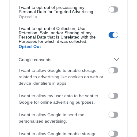
I want to opt-out of processing my
Personal Data for Targeted Advertising.
Opted In
I want to opt-out of Collection, Use,
Retention, Sale, and/or Sharing of my
REAKTOR
Personal Data that Is Unrelated with the
Purposes for which it was collected.
Opted Out
LEGNÉPSZERŰBB
Google consents
Manaus: a dzsungel szívének városa
I want to allow Google to enable storage
Magyarország rejtett gyöngyszemei
related to advertising like cookies on web or
Az egygyermekes politika és Kína gazdasági
device identifiers in apps.
kihívásai
Mik alakítják a gondolkodásod? Avagy a kognitív
I want to allow my user data to be sent to
torzítások
Google for online advertising purposes.
A világ legveszélyesebb migrációs útvonalai: A
I want to allow Google to send me
Közép-Mediterrán útvonal, A Darién-régió és az
personalized advertising.
Indiai-óceáni út
Irak nagy dobása: új kereskedelmi út a világ
I want to allow Google to enable storage