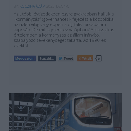
BY:
KOCZIHA ÁDÁM
2025. DEC 14.
Az utóbbi évtizedekben egyre gyakrabban halljuk a
„kormányzás” (governance) kifejezést a közpolitika,
az üzleti világ vagy éppen a digitális társadalom
kapcsán. De mit is jelent ez valójában? A klasszikus
értelemben a kormányzás az állam irányító,
szabályozó tevékenységét takarta. Az 1990-es
évektől…
Tetszik
0