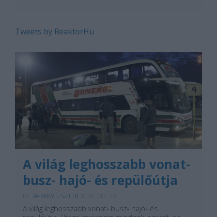
Tweets by ReaktorHu
A világ leghosszabb vonat-
busz- hajó- és repülőútja
BY:
BARANYI ESZTER
2025. DEC 10.
A világ leghosszabb vonat- busz- hajó- és