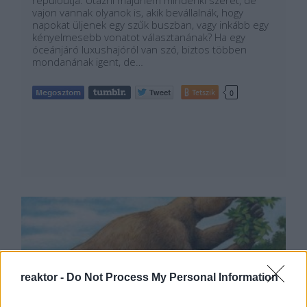
repülőútja. Utazni majdnem mindenki szeret, de
vajon vannak olyanok is, akik bevállalnák, hogy
napokat üljenek egy szűk buszban, vagy inkább egy
kényelmesebb vonatot választanának? Ha egy
óceánjáró luxushajóról van szó, biztos többen
mondanának igent, de…
Tetszik
0
reaktor -
Do Not Process My Personal Information