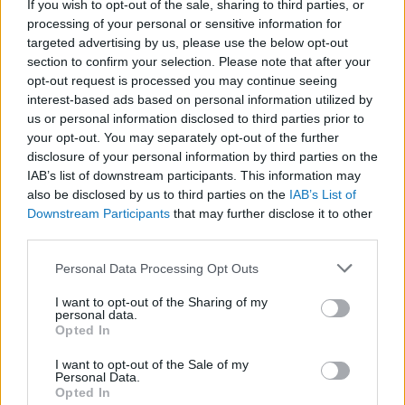
If you wish to opt-out of the sale, sharing to third parties, or
processing of your personal or sensitive information for
targeted advertising by us, please use the below opt-out
Kihalt állatfajok
section to confirm your selection. Please note that after your
opt-out request is processed you may continue seeing
nyomában
interest-based ads based on personal information utilized by
us or personal information disclosed to third parties prior to
BY:
BEKE BALÁZS GÁBOR
2025. DEC 08.
your opt-out. You may separately opt-out of the further
A homo sapiens felemelkedése és az emberi
disclosure of your personal information by third parties on the
civilizáció kialakulása párhuzamosan zajlott a Föld
IAB’s list of downstream participants. This information may
biodiverzitásának szűkülésével és a különböző állat-
és növényfajok visszaszorulásával, kihalásával. Yuval
also be disclosed by us to third parties on the
IAB’s List of
Noah Harari izraeli professzor szerint az állatfajok
Downstream Participants
that may further disclose it to other
kihalása szükséges, de nem elégséges feltétele…
third parties.
Please note that this website/app uses one or more Google
Personal Data Processing Opt Outs
Tetszik
0
services and may gather and store information including but
not limited to your visit or usage behaviour. You may click to
I want to opt-out of the Sharing of my
personal data.
grant or deny consent to Google and its third-party tags to
Opted In
use your data for below specified purposes in below Google
consent section.
I want to opt-out of the Sale of my
Personal Data.
Opted In