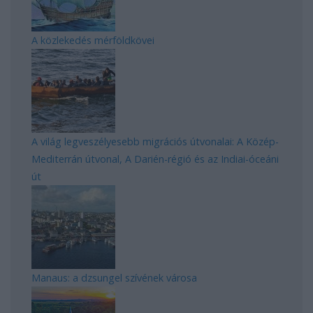
A közlekedés mérföldkövei
A világ legveszélyesebb migrációs útvonalai: A Közép-
Mediterrán útvonal, A Darién-régió és az Indiai-óceáni
út
Manaus: a dzsungel szívének városa