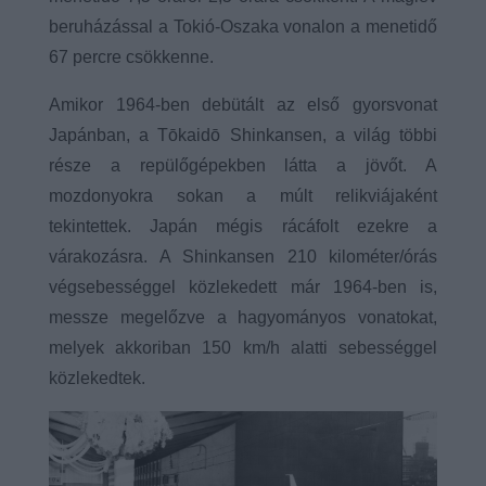
beruházással a Tokió-Oszaka vonalon a menetidő
67 percre csökkenne.
Amikor 1964-ben debütált az első gyorsvonat
Japánban, a Tōkaidō Shinkansen, a világ többi
része a repülőgépekben látta a jövőt. A
mozdonyokra sokan a múlt relikviájaként
tekintettek. Japán mégis rácáfolt ezekre a
várakozásra. A Shinkansen 210 kilométer/órás
végsebességgel közlekedett már 1964-ben is,
messze megelőzve a hagyományos vonatokat,
melyek akkoriban 150 km/h alatti sebességgel
közlekedtek.