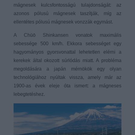
mágnesek kulcsfontosságú tulajdonságát: az
azonos pólusú mágnesek taszítják, míg az
ellentétes pólusú mágnesek vonzzák egymást.
A Chūō Shinkansen vonatok maximális
sebessége 500 km/h. Ekkora sebességet egy
hagyományos gyorsvonattal lehetetlen elérni a
kerekek által okozott súrlódás miatt. A probléma
megoldására a japán mérnökök egy olyan
technológiához nyúltak vissza, amely már az
1900-as évek eleje óta ismert: a mágneses
lebegtetéshez.