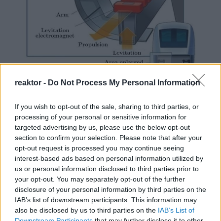
reaktor -
Do Not Process My Personal Information
Kép forrása: ResearchGate
If you wish to opt-out of the sale, sharing to third parties, or
Az 1960-as évek eredeti Shinkansen vonatokhoz
processing of your personal or sensitive information for
targeted advertising by us, please use the below opt-out
hasonlóan ezeknek a mágnesvasutaknak is saját,
section to confirm your selection. Please note that after your
külön megépített sínpályákra lesz szükségük,
opt-out request is processed you may continue seeing
hogy a lehető legkevesebb kanyarodásra legyen
interest-based ads based on personal information utilized by
us or personal information disclosed to third parties prior to
szükségük és ne okozzanak a lassabb vonatok
your opt-out. You may separately opt-out of the further
akadályokat. A mágnesvasútvonalak
disclosure of your personal information by third parties on the
megépítésének összköltsége több mint 64 milliárd
IAB’s list of downstream participants. This information may
also be disclosed by us to third parties on the
IAB’s List of
dollár lesz. 2009-ben a kormány jóváhagyta a
Downstream Participants
that may further disclose it to other