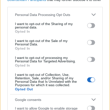
vasútvonalak tervét, és megkezdődött az
third parties.
építkezés. Az első vonal megnyitása 2027 helyett
Please note that this website/app uses one or more Google
Personal Data Processing Opt Outs
legkorábban 2034-ben várható, az Oszakába
services and may gather and store information including but
vezető második útvonal pedig csak 2037 után
not limited to your visit or usage behaviour. You may click to
I want to opt-out of the Sharing of my
personal data.
grant or deny consent to Google and its third-party tags to
készül el.
Opted In
use your data for below specified purposes in below Google
consent section.
I want to opt-out of the Sale of my
Personal Data.
Opted In
I want to opt-out of processing my
Personal Data for Targeted Advertising.
Opted In
I want to opt-out of Collection, Use,
Retention, Sale, and/or Sharing of my
Personal Data that Is Unrelated with the
Purposes for which it was collected.
Opted Out
Google consents
I want to allow Google to enable storage