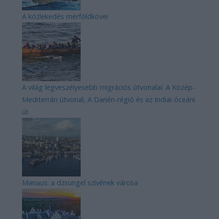
A közlekedés mérföldkövei
A világ legveszélyesebb migrációs útvonalai: A Közép-
Mediterrán útvonal, A Darién-régió és az Indiai-óceáni
út
Manaus: a dzsungel szívének városa