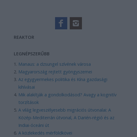
REAKTOR
LEGNÉPSZERŰBB
Manaus: a dzsungel szívének városa
Magyarország rejtett gyöngyszemei
Az egygyermekes politika és Kína gazdasági
kihívásai
Mik alakítják a gondolkodásod? Avagy a kognitív
torzítások
A világ legveszélyesebb migrációs útvonalai: A
Közép-Mediterrán útvonal, A Darién-régió és az
Indiai-óceáni út
A közlekedés mérföldkövei