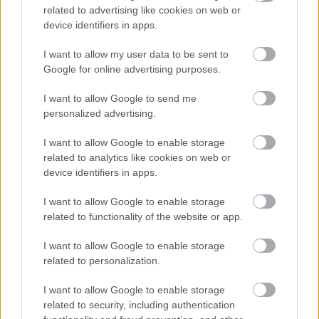
Kép forrása: DWC
related to advertising like cookies on web or
device identifiers in apps.
A késlekedés egy kis szakasznak köszönhető. A
I want to allow my user data to be sent to
teljes 286 kilométeres mágnesvasútvonalból 9
Google for online advertising purposes.
kilométer halad át Shizuoka prefektúra északi
I want to allow Google to send me
részén. Itt alagutakon keresztül halad a vonal a
personalized advertising.
dél-japán Alpok alatt. Shizuoka kormányzója,
Heita Kawakatsu több okból is tiltakozott a vonal
I want to allow Google to enable storage
related to analytics like cookies on web or
ezen szakasza ellen. Az elsődleges ok az Oi
device identifiers in apps.
folyóval volt kapcsolatos. A folyó nemcsak a régió
kultúrájában és történelmében játszik
I want to allow Google to enable storage
related to functionality of the website or app.
kulcsszerepet, a folyó Shizuoka mezőgazdasága
számára, elsősorban a tea termesztők számára
I want to allow Google to enable storage
létfontosságú vízforrás. A régió körülbelül 25 200
related to personalization.
tonna teát termel évente, ami Japán teljes
I want to allow Google to enable storage
teatermelésének mintegy 36%-át teszi ki. Félő,
related to security, including authentication