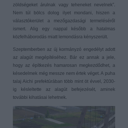
zöldségeket árulnak vagy teheneket nevelnek”.
Nem túl bölcs dolog ilyet mondani, hiszen a
választókerület a mezőgazdasági termeléséről
ismert. Alig egy nappal később a hatalmas
közfelháborodás miatt lemondásra kényszerült.
Szeptemberben az új kormányzó engedélyt adott
az alagút megépítéséhez. Bár ez annak a jele,
hogy az építkezés hamarosan megkezdődhet, a
késedelmek még messze nem értek véget. A puha
talaj Aichi prefektúrában több mint öt évvel, 2030-
ig késleltette az alagút befejezését, aminek
további kihatásai lehetnek.