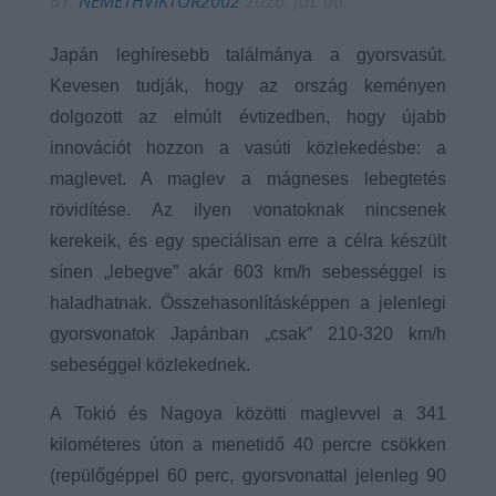
BY:
NEMETHVIKTOR2002
2026. JÚL 06.
Japán leghíresebb találmánya a gyorsvasút.
Kevesen tudják, hogy az ország keményen
dolgozott az elmúlt évtizedben, hogy újabb
innovációt hozzon a vasúti közlekedésbe: a
maglevet. A maglev a mágneses lebegtetés
rövidítése. Az ilyen vonatoknak nincsenek
kerekeik, és egy speciálisan erre a célra készült
sínen „lebegve” akár 603 km/h sebességgel is
haladhatnak. Összehasonlításképpen a jelenlegi
gyorsvonatok Japánban „csak” 210-320 km/h
sebeséggel közlekednek.
A Tokió és Nagoya közötti maglevvel a 341
kilométeres úton a menetidő 40 percre csökken
(repülőgéppel 60 perc, gyorsvonattal jelenleg 90