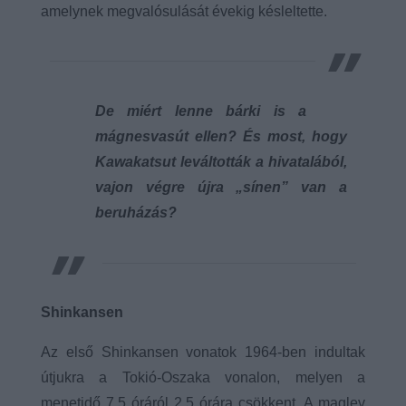
amelynek megvalósulását évekig késleltette.
De miért lenne bárki is a
mágnesvasút ellen? És most, hogy
Kawakatsut leváltották a hivatalából,
vajon végre újra „sínen” van a
beruházás?
Shinkansen
Az első Shinkansen vonatok 1964-ben indultak
útjukra a Tokió-Oszaka vonalon, melyen a
menetidő 7,5 óráról 2,5 órára csökkent. A maglev