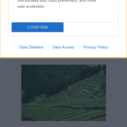
functionality and fraud prevention, and other
hogy az alagutak építése megváltoztatja az Oi
user protection.
folyóba folyó víz mennyiségét, ami hatással lehet
a teatermesztésre. A folyó több vízenergia-termelő
gáton is keresztülfolyik. Ha a folyó vízmennyisége
CONFIRM
csökken, az a régió energiaellátását is
befolyásolhatja. A víz mennyiségének változása
Data Deletion
Data Access
Privacy Policy
katasztrofális következményekkel járhat a régió
egészére nézve.