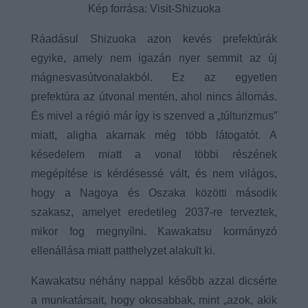
Kép forrása: Visit-Shizuoka
Ráadásul Shizuoka azon kevés prefektúrák
egyike, amely nem igazán nyer semmit az új
mágnesvasútvonalakból. Ez az egyetlen
prefektúra az útvonal mentén, ahol nincs állomás.
És mivel a régió már így is szenved a „túlturizmus”
miatt, aligha akarnak még több látogatót. A
késedelem miatt a vonal többi részének
megépítése is kérdésessé vált, és nem világos,
hogy a Nagoya és Oszaka közötti második
szakasz, amelyet eredetileg 2037-re terveztek,
mikor fog megnyílni. Kawakatsu kormányzó
ellenállása miatt patthelyzet alakult ki.
Kawakatsu néhány nappal később azzal dicsérte
a munkatársait, hogy okosabbak, mint „azok, akik