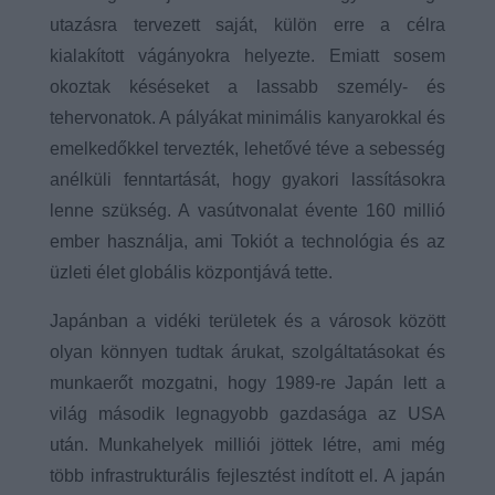
utazásra tervezett saját, külön erre a célra
kialakított vágányokra helyezte. Emiatt sosem
okoztak késéseket a lassabb személy- és
tehervonatok. A pályákat minimális kanyarokkal és
emelkedőkkel tervezték, lehetővé téve a sebesség
anélküli fenntartását, hogy gyakori lassításokra
lenne szükség. A vasútvonalat évente 160 millió
ember használja, ami Tokiót a technológia és az
üzleti élet globális központjává tette.
Japánban a vidéki területek és a városok között
olyan könnyen tudtak árukat, szolgáltatásokat és
munkaerőt mozgatni, hogy 1989-re Japán lett a
világ második legnagyobb gazdasága az USA
után. Munkahelyek milliói jöttek létre, ami még
több infrastrukturális fejlesztést indított el. A japán