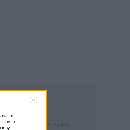
EGNÉPSZERŰBB
sonal or
ection to
Manaus: a dzsungel szívének városa
ou may