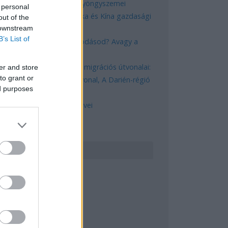
Magyarország rejtett gyöngyszemei
 personal
Az egygyermekes politika és Kína gazdasági
out of the
 downstream
kihívásai
B’s List of
Mik alakítják a gondolkodásod? Avagy a
kognitív torzítások
A világ legveszélyesebb migrációs útvonalai:
er and store
to grant or
A Közép-Mediterrán útvonal, A Darién-régió
ed purposes
és az Indiai-óceáni út
A közlekedés mérföldkövei
ERESÉS
GYÉB