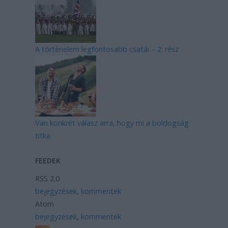
A történelem legfontosabb csatái – 2. rész
Van konkrét válasz arra, hogy mi a boldogság
titka
FEEDEK
RSS 2.0
bejegyzések
,
kommentek
Atom
bejegyzések
,
kommentek