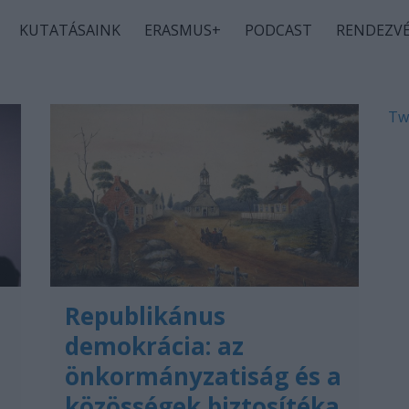
KUTATÁSAINK
ERASMUS+
PODCAST
RENDEZV
Tw
Republikánus
demokrácia: az
önkormányzatiság és a
közösségek biztosítéka