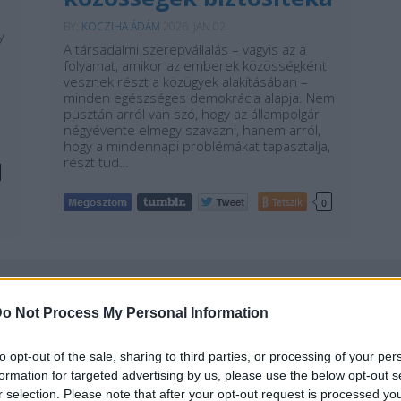
BY:
KOCZIHA ÁDÁM
2026. JAN 02.
y
A társadalmi szerepvállalás – vagyis az a
folyamat, amikor az emberek közösségként
vesznek részt a közügyek alakításában –
minden egészséges demokrácia alapja. Nem
pusztán arról van szó, hogy az állampolgár
négyévente elmegy szavazni, hanem arról,
hogy a mindennapi problémákat tapasztalja,
részt tud…
Tetszik
0
o Not Process My Personal Information
REAKTOR
L
to opt-out of the sale, sharing to third parties, or processing of your per
formation for targeted advertising by us, please use the below opt-out s
r selection. Please note that after your opt-out request is processed y