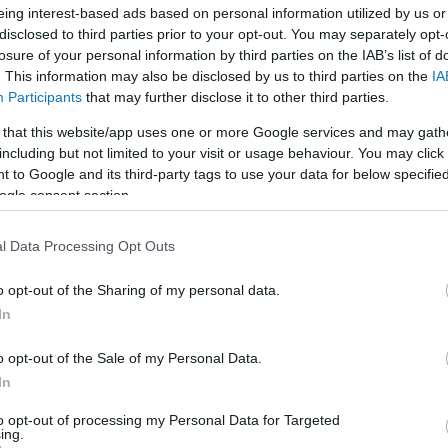
LEGFRISSEBB
eing interest-based ads based on personal information utilized by us or
disclosed to third parties prior to your opt-out. You may separately opt-
losure of your personal information by third parties on the IAB’s list of
. This information may also be disclosed by us to third parties on the
IA
Participants
that may further disclose it to other third parties.
 that this website/app uses one or more Google services and may gath
including but not limited to your visit or usage behaviour. You may click 
A közlekedés mérföldkövei
 to Google and its third-party tags to use your data for below specifi
ogle consent section.
l Data Processing Opt Outs
K
o opt-out of the Sharing of my personal data.
A világ legveszélyesebb migrációs útvonalai: A
In
Közép-Mediterrán útvonal, A Darién-régió és
az Indiai-óceáni út
o opt-out of the Sale of my Personal Data.
In
E
to opt-out of processing my Personal Data for Targeted
ing.