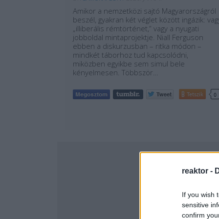
Amikor a nemzetközi sajtó Magyarországról
beszél, gyakran két véglet között ingázik: vag
„illiberális rémtörténet,” vagy a nyugati
jobboldal mintaprojektje. Niall Ferguson
ebben a diskurzusban – ritka módon –
mindkét táborhoz tud kapcsolódni,
miközben egyikbe sem simul bele
kényelmesen. Többször…
Tetszik
0
reaktor -
D
If you wish 
sensitive in
confirm you