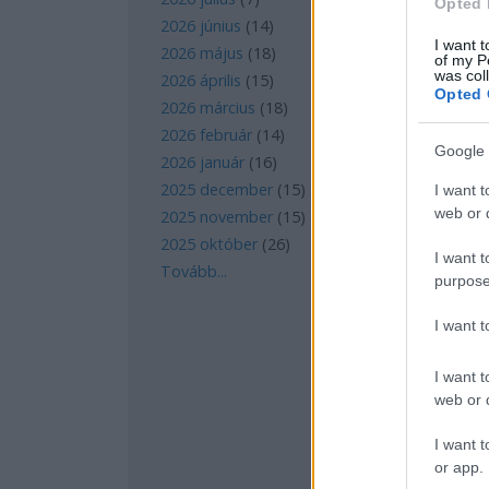
Opted 
2026 június
(
14
)
I want t
2026 május
(
18
)
of my P
was col
2026 április
(
15
)
Opted 
2026 március
(
18
)
2026 február
(
14
)
Google 
2026 január
(
16
)
2025 december
(
15
)
I want t
web or d
2025 november
(
15
)
2025 október
(
26
)
I want t
Tovább
...
purpose
I want 
I want t
web or d
I want t
or app.