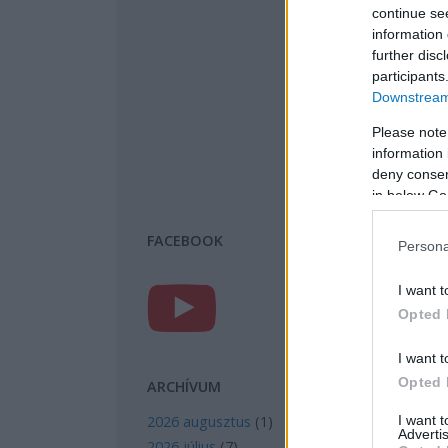
continue se
information 
further disc
participants
Downstream 
Please note
information 
deny consent
in below Go
FACEBOOK
Persona
I want t
Opted 
I want t
Opted 
ARCHÍVUM
I want 
2026 augusztus
(
1
)
Advertis
2026 július
(
7
)