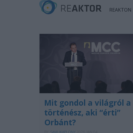
REAKTON
Mit gondol a világról a
történész, aki “érti”
Orbánt?
BY:
SAMUKAPLONY
2026. JAN 04.