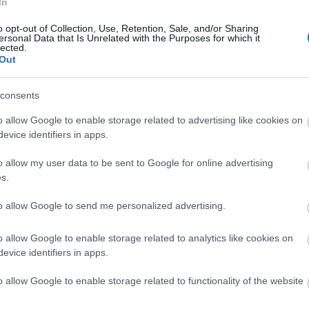
In
o opt-out of Collection, Use, Retention, Sale, and/or Sharing
Manaus: a dzsungel szívének városa
ersonal Data that Is Unrelated with the Purposes for which it
lected.
Out
consents
o allow Google to enable storage related to advertising like cookies on
Magyarország rejtett gyöngyszemei
evice identifiers in apps.
o allow my user data to be sent to Google for online advertising
s.
to allow Google to send me personalized advertising.
Mik alakítják a gondolkodásod? Avagy a
o allow Google to enable storage related to analytics like cookies on
kognitív torzítások
evice identifiers in apps.
o allow Google to enable storage related to functionality of the website