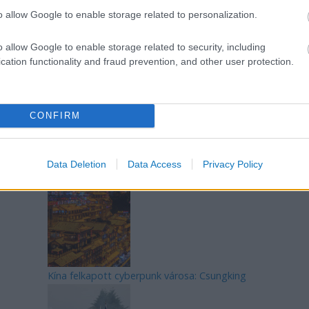
o allow Google to enable storage related to personalization.
Az egygyermekes politika és Kína gazdasági
o allow Google to enable storage related to security, including
kihívásai
cation functionality and fraud prevention, and other user protection.
CONFIRM
Japán sebességre kapcsol – A gyorsvasút
Data Deletion
Data Access
Privacy Policy
forradalma
Kína felkapott cyberpunk városa: Csungking