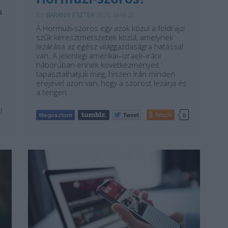
a
BY:
BARANYI ESZTER
2026. MÁR 20.
A Hormuzi-szoros egy azok közül a földrajzi
szűk keresztmetszetek közül, amelynek
lezárása az egész világgazdaságra hatással
van. A jelenlegi amerikai–izraeli–iráni
háborúban ennek következményeit
tapasztalhatjuk meg, hiszen Irán minden
erejével azon van, hogy a szorost lezárja és
a tengeri…
l
Tetszik
0