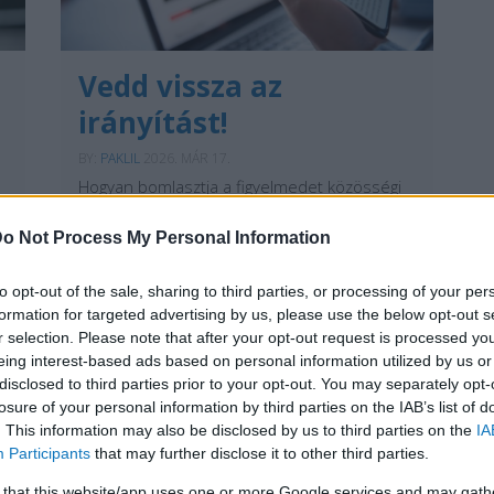
Vedd vissza az
irányítást!
BY:
PAKLIL
2026. MÁR 17.
Hogyan bomlasztja a figyelmedet közösségi
média – és mit tehetsz ellene? Alig egy
évtized alatt a közösségi média a barátokkal
o Not Process My Personal Information
való kapcsolattartás eszközéből a
társadalmat formáló egyik legerősebb
tényezővé vált. Szórakoztat, informál,
to opt-out of the sale, sharing to third parties, or processing of your per
összeköt és inspirál, ugyanakkor megoszt,
formation for targeted advertising by us, please use the below opt-out s
elvonja a…
r selection. Please note that after your opt-out request is processed y
eing interest-based ads based on personal information utilized by us or
Tetszik
0
disclosed to third parties prior to your opt-out. You may separately opt-
losure of your personal information by third parties on the IAB’s list of
. This information may also be disclosed by us to third parties on the
IA
Participants
that may further disclose it to other third parties.
 that this website/app uses one or more Google services and may gath