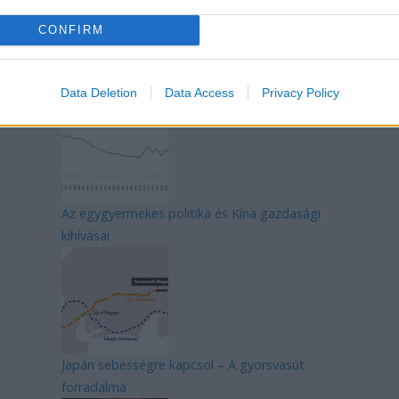
CONFIRM
Mik alakítják a gondolkodásod? Avagy a
kognitív torzítások
Data Deletion
Data Access
Privacy Policy
Az egygyermekes politika és Kína gazdasági
kihívásai
Japán sebességre kapcsol – A gyorsvasút
forradalma