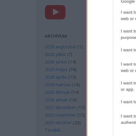
Google 
I want t
web or d
I want t
ARCHÍVUM
purpose
2026 augusztus
(
1
)
I want 
2026 július
(
7
)
2026 június
(
14
)
I want t
2026 május
(
18
)
web or d
2026 április
(
15
)
I want t
2026 március
(
18
)
or app.
2026 február
(
14
)
2026 január
(
16
)
I want t
2025 december
(
15
)
2025 november
(
15
)
I want t
2025 október
(
26
)
authenti
Tovább
...