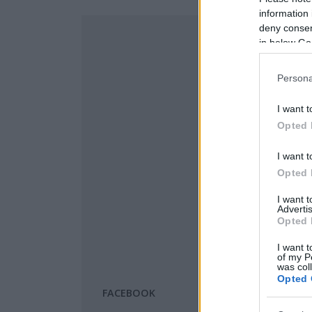
information 
deny consent
in below Go
Persona
I want t
Opted 
I want t
Opted 
I want 
Advertis
Opted 
I want t
of my P
was col
Opted 
FACEBOOK