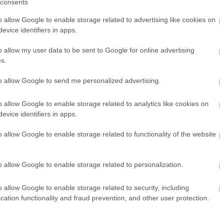
consents
A világ legveszélyesebb migrációs útvonalai: A
o allow Google to enable storage related to advertising like cookies on
Közép-Mediterrán útvonal, A Darién-régió és
evice identifiers in apps.
az Indiai-óceáni út
o allow my user data to be sent to Google for online advertising
E
s.
to allow Google to send me personalized advertising.
o allow Google to enable storage related to analytics like cookies on
Manaus: a dzsungel szívének városa
evice identifiers in apps.
o allow Google to enable storage related to functionality of the website
o allow Google to enable storage related to personalization.
Magyarország rejtett gyöngyszemei
o allow Google to enable storage related to security, including
cation functionality and fraud prevention, and other user protection.