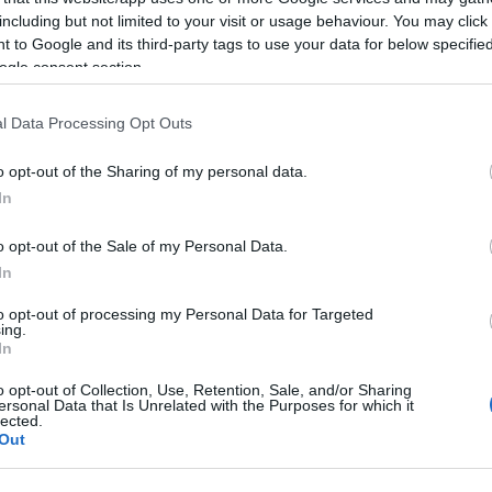
including but not limited to your visit or usage behaviour. You may click 
 to Google and its third-party tags to use your data for below specifi
ogle consent section.
l Data Processing Opt Outs
REAKTOR
L
o opt-out of the Sharing of my personal data.
In
LEGFRISSEBB
o opt-out of the Sale of my Personal Data.
In
to opt-out of processing my Personal Data for Targeted
ing.
In
A közlekedés mérföldkövei
o opt-out of Collection, Use, Retention, Sale, and/or Sharing
ersonal Data that Is Unrelated with the Purposes for which it
lected.
Out
K