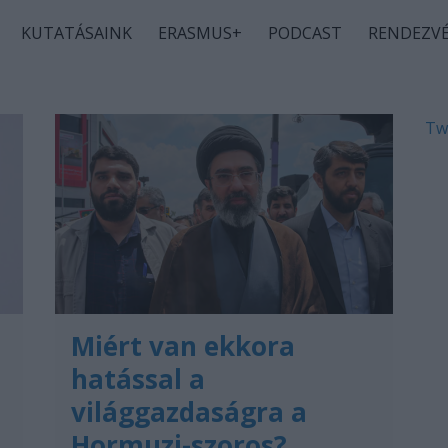
KUTATÁSAINK
ERASMUS+
PODCAST
RENDEZV
Tw
Miért van ekkora
hatással a
világgazdaságra a
Hormuzi-szoros?