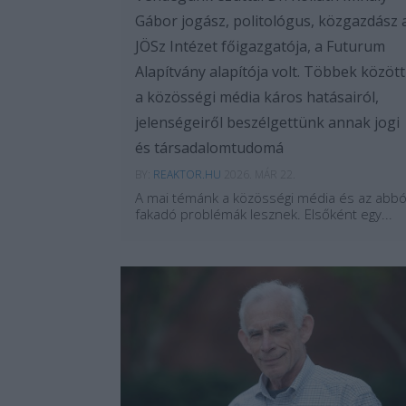
Gábor jogász, politológus, közgazdász 
JÖSz Intézet főigazgatója, a Futurum
Alapítvány alapítója volt. Többek között
a közösségi média káros hatásairól,
jelenségeiről beszélgettünk annak jogi
és társadalomtudomá
BY:
REAKTOR.HU
2026. MÁR 22.
A mai témánk a közösségi média és az abbó
fakadó problémák lesznek. Elsőként egy...