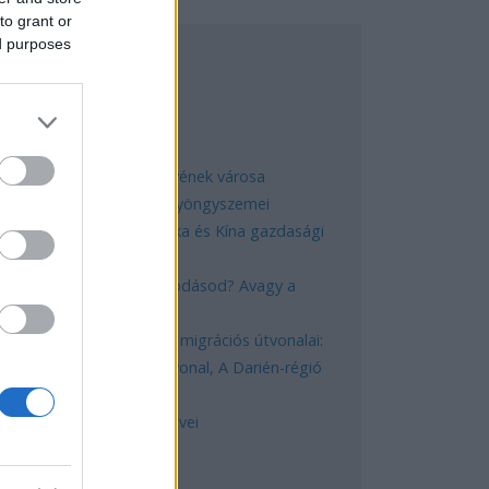
to grant or
ed purposes
EGNÉPSZERŰBB
Manaus: a dzsungel szívének városa
Magyarország rejtett gyöngyszemei
Az egygyermekes politika és Kína gazdasági
kihívásai
Mik alakítják a gondolkodásod? Avagy a
kognitív torzítások
A világ legveszélyesebb migrációs útvonalai:
A Közép-Mediterrán útvonal, A Darién-régió
és az Indiai-óceáni út
A közlekedés mérföldkövei
ERESÉS