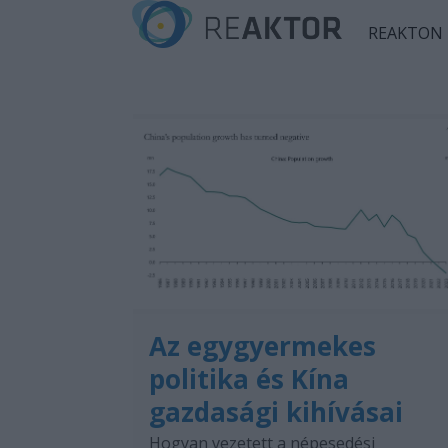
REAKTON
Az egygyermekes
politika és Kína
gazdasági kihívásai
Hogyan vezetett a népesedési