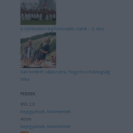
A történelem legfontosabb csatái – 2. rész
Van konkrét válasz arra, hogy mi a boldogság
titka
FEEDEK
RSS 2.0
bejegyzések
,
kommentek
Atom
bejegyzések
,
kommentek