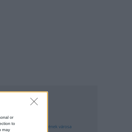
EGNÉPSZERŰBB
sonal or
ection to
Manaus: a dzsungel szívének városa
ou may