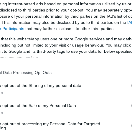
LEGFRISSEBB
eing interest-based ads based on personal information utilized by us or
disclosed to third parties prior to your opt-out. You may separately opt-
losure of your personal information by third parties on the IAB’s list of
. This information may also be disclosed by us to third parties on the
IA
Participants
that may further disclose it to other third parties.
 that this website/app uses one or more Google services and may gath
including but not limited to your visit or usage behaviour. You may click 
A közlekedés mérföldkövei
 to Google and its third-party tags to use your data for below specifi
ogle consent section.
l Data Processing Opt Outs
K
o opt-out of the Sharing of my personal data.
A világ legveszélyesebb migrációs útvonalai: A
In
Közép-Mediterrán útvonal, A Darién-régió és
az Indiai-óceáni út
o opt-out of the Sale of my Personal Data.
In
E
to opt-out of processing my Personal Data for Targeted
ing.