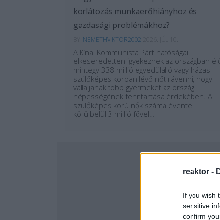
korlátozás munkaerőhiányhoz és
gazdasági problémákhoz?
BY:
NEMETHVIKTOR2002
2026. JÚL 10.
A Kínai Kommunista Párt hatóságai
elkeseredetten igyekeznek az országban él
mintegy 338 millió egyedülálló vagy házas
szülőképes korban lévő nőt rávenni, hogy
vállaljanak több gyermeket az ország
népességének fenntartása érdekében. A
szülőképes korú nők száma évente
körülbelül 3 millió fővel…
...
reaktor -
D
If you wish 
sensitive in
confirm you