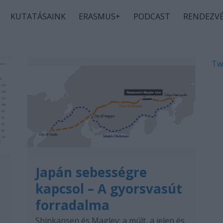
KUTATÁSAINK
ERASMUS+
PODCAST
RENDEZV
Tw
Japán sebességre
kapcsol – A gyorsvasút
forradalma
Shinkansen és Maglev: a múlt, a jelen és