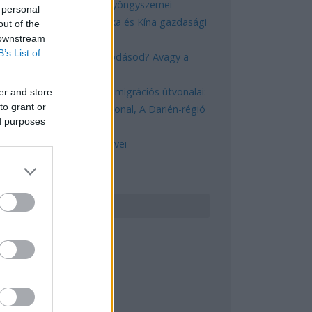
Magyarország rejtett gyöngyszemei
 personal
Az egygyermekes politika és Kína gazdasági
out of the
 downstream
kihívásai
B’s List of
Mik alakítják a gondolkodásod? Avagy a
kognitív torzítások
A világ legveszélyesebb migrációs útvonalai:
er and store
to grant or
A Közép-Mediterrán útvonal, A Darién-régió
ed purposes
és az Indiai-óceáni út
A közlekedés mérföldkövei
ERESÉS
GYÉB