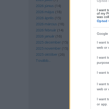
Opted 
2026 június
(
14
)
I want t
2026 május
(
18
)
of my P
was col
2026 április
(
15
)
Opted 
2026 március
(
18
)
2026 február
(
14
)
Google 
2026 január
(
16
)
2025 december
(
15
)
I want t
web or d
2025 november
(
15
)
2025 október
(
26
)
I want t
Tovább
...
purpose
I want 
I want t
web or d
I want t
or app.