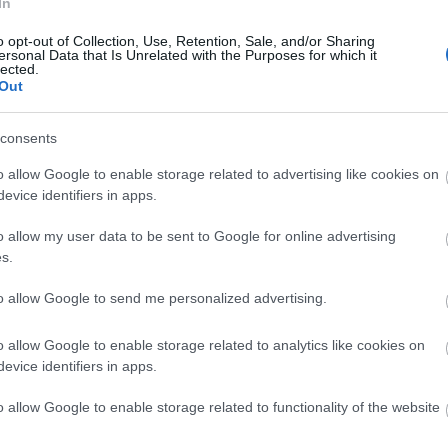
In
o opt-out of Collection, Use, Retention, Sale, and/or Sharing
Manaus: a dzsungel szívének városa
ersonal Data that Is Unrelated with the Purposes for which it
lected.
Out
consents
o allow Google to enable storage related to advertising like cookies on
Magyarország rejtett gyöngyszemei
evice identifiers in apps.
o allow my user data to be sent to Google for online advertising
s.
to allow Google to send me personalized advertising.
Mik alakítják a gondolkodásod? Avagy a
o allow Google to enable storage related to analytics like cookies on
kognitív torzítások
evice identifiers in apps.
o allow Google to enable storage related to functionality of the website