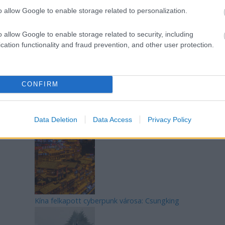
o allow Google to enable storage related to personalization.
Az egygyermekes politika és Kína gazdasági
o allow Google to enable storage related to security, including
kihívásai
cation functionality and fraud prevention, and other user protection.
CONFIRM
Japán sebességre kapcsol – A gyorsvasút
Data Deletion
Data Access
Privacy Policy
forradalma
Kína felkapott cyberpunk városa: Csungking