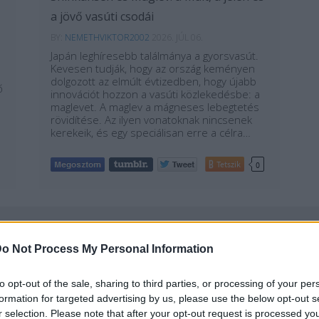
a jövő vasúti csodái
BY:
NEMETHVIKTOR2002
2026. JÚL 06.
Japán leghíresebb találmánya a gyorsvasút.
Kevesen tudják, hogy az ország keményen
dolgozott az elmúlt évtizedben, hogy újabb
ő
innovációt hozzon a vasúti közlekedésbe: a
maglevet. A maglev a mágneses lebegtetés
rövidítése. Az ilyen vonatoknak nincsenek
kerekeik, és egy speciálisan erre a célra…
Tetszik
0
o Not Process My Personal Information
REAKTOR
L
to opt-out of the sale, sharing to third parties, or processing of your per
formation for targeted advertising by us, please use the below opt-out s
r selection. Please note that after your opt-out request is processed y