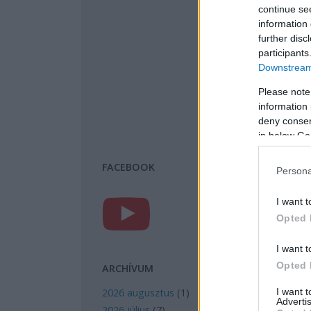
continue se
information 
further disc
participants
Downstream 
Please note
information 
deny consent
in below Go
FACEBOOK
Persona
I want t
Opted 
I want t
Opted 
ARCHÍVUM
I want 
2026 augusztus
(
1
)
Advertis
2026 július
(
7
)