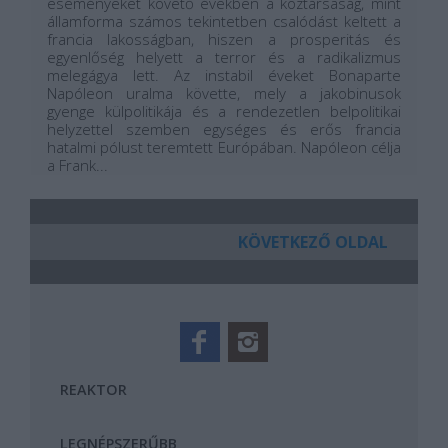
eseményeket követő években a köztársaság, mint
államforma számos tekintetben csalódást keltett a
francia lakosságban, hiszen a prosperitás és
egyenlőség helyett a terror és a radikalizmus
melegágya lett. Az instabil éveket Bonaparte
Napóleon uralma követte, mely a jakobinusok
gyenge külpolitikája és a rendezetlen belpolitikai
helyzettel szemben egységes és erős francia
hatalmi pólust teremtett Európában. Napóleon célja
a Frank...
KÖVETKEZŐ OLDAL
REAKTOR
LEGNÉPSZERŰBB