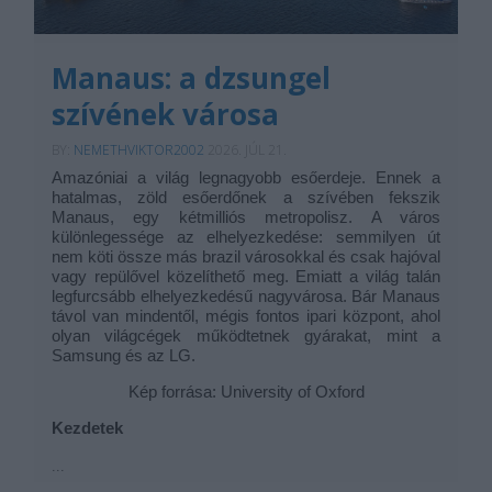
Manaus: a dzsungel
szívének városa
BY:
NEMETHVIKTOR2002
2026. JÚL 21.
Amazóniai a világ legnagyobb esőerdeje. Ennek a
hatalmas, zöld esőerdőnek a szívében fekszik
Manaus, egy kétmilliós metropolisz. A város
különlegessége az elhelyezkedése: semmilyen út
nem köti össze más brazil városokkal és csak hajóval
vagy repülővel közelíthető meg. Emiatt a világ talán
legfurcsább elhelyezkedésű nagyvárosa. Bár Manaus
távol van mindentől, mégis fontos ipari központ, ahol
olyan világcégek működtetnek gyárakat, mint a
Samsung és az LG.
Kép forrása: University of Oxford
Kezdetek
...