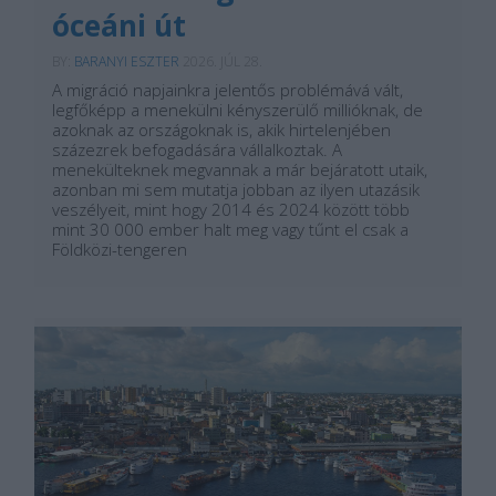
óceáni út
BY:
BARANYI ESZTER
2026. JÚL 28.
A migráció napjainkra jelentős problémává vált,
legfőképp a menekülni kényszerülő millióknak, de
azoknak az országoknak is, akik hirtelenjében
százezrek befogadására vállalkoztak. A
menekülteknek megvannak a már bejáratott utaik,
azonban mi sem mutatja jobban az ilyen utazásik
veszélyeit, mint hogy 2014 és 2024 között több
mint 30 000 ember halt meg vagy tűnt el csak a
Földközi-tengeren
...