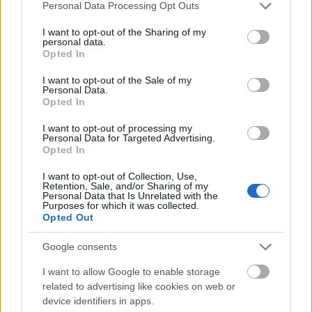
Apollo Academy
Please note that this website/app uses one or more Google
Personal Data Processing Opt Outs
services and may gather and store information including but
Jelenleg a 15-49 év közötti nők jelentik azt a
not limited to your visit or usage behaviour. You may click to
I want to opt-out of the Sharing of my
demográfiai csoportot, amely a pekingi döntéshozók...
personal data.
grant or deny consent to Google and its third-party tags to
Opted In
use your data for below specified purposes in below Google
consent section.
I want to opt-out of the Sale of my
Personal Data.
Opted In
I want to opt-out of processing my
Personal Data for Targeted Advertising.
Opted In
I want to opt-out of Collection, Use,
Retention, Sale, and/or Sharing of my
Personal Data that Is Unrelated with the
Purposes for which it was collected.
Opted Out
Japán sebességre kapcsol –
Google consents
A gyorsvasút forradalma
I want to allow Google to enable storage
BY:
NEMETHVIKTOR2002
2026. JÚL 06.
related to advertising like cookies on web or
device identifiers in apps.
Japán leghíresebb találmánya a gyorsvasút. Kevesen