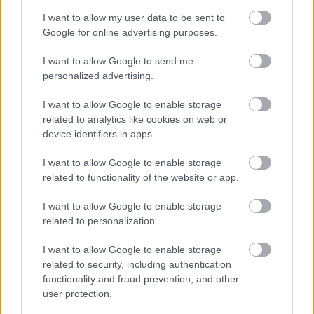
tudják, hogy az ország keményen dolgozott az elmúlt
évtizedben, hogy újabb innovációt hozzon a vasúti
I want to allow my user data to be sent to
közlekedésbe: a maglevet. A maglev a mágneses
Google for online advertising purposes.
lebegtetés rövidítése. Az ilyen vonatoknak nincsenek
kerekeik, és egy speciálisan erre a célra készült sínen
I want to allow Google to send me
„lebegve” akár 603 km/h sebességgel is haladhatnak.
personalized advertising.
Összehasonlításképpen a jelenlegi gyorsvonatok
Japánban „csak” 210-320 km/h sebeséggel
közlekednek.
I want to allow Google to enable storage
related to analytics like cookies on web or
A Tokió és Nagoya közötti maglevvel a 341
device identifiers in apps.
kilométeres úton a menetidő 40 percre csökken
(repülőgéppel 60 perc, gyorsvonattal jelenleg 90 perc).
I want to allow Google to enable storage
Hozzávetőlegesen a Győr-Debrecen vasútvonal...
related to functionality of the website or app.
I want to allow Google to enable storage
related to personalization.
I want to allow Google to enable storage
related to security, including authentication
functionality and fraud prevention, and other
user protection.