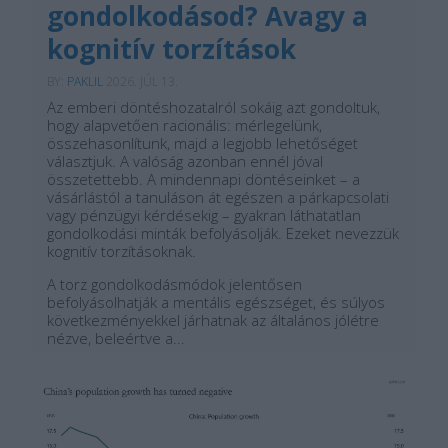
gondolkodásod? Avagy a
kognitív torzítások
BY:
PAKLIL
2026. JÚL 13.
Az emberi döntéshozatalról sokáig azt gondoltuk,
hogy alapvetően racionális: mérlegelünk,
összehasonlítunk, majd a legjobb lehetőséget
választjuk. A valóság azonban ennél jóval
összetettebb. A mindennapi döntéseinket – a
vásárlástól a tanuláson át egészen a párkapcsolati
vagy pénzügyi kérdésekig – gyakran láthatatlan
gondolkodási minták befolyásolják. Ezeket nevezzük
kognitív torzításoknak.
A torz gondolkodásmódok jelentősen
befolyásolhatják a mentális egészséget, és súlyos
következményekkel járhatnak az általános jólétre
nézve, beleértve a...