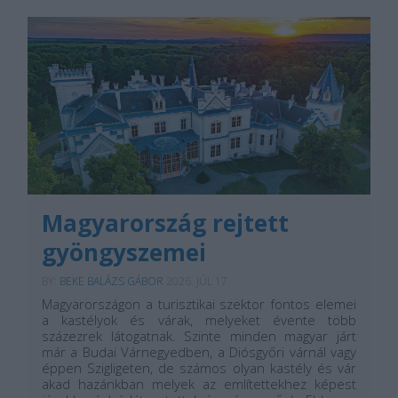
Magyarország rejtett
gyöngyszemei
BY:
BEKE BALÁZS GÁBOR
2026. JÚL 17.
Magyarországon a turisztikai szektor fontos elemei
a kastélyok és várak, melyeket évente több
százezrek látogatnak. Szinte minden magyar járt
már a Budai Várnegyedben, a Diósgyőri várnál vagy
éppen Szigligeten, de számos olyan kastély és vár
akad hazánkban melyek az említettekhez képest