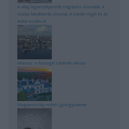
A világ legveszélyesebb migrációs útvonalai: A
Közép-Mediterrán útvonal, A Darién-régió és az
Indiai-óceáni út
Manaus: a dzsungel szívének városa
Magyarország rejtett gyöngyszemei