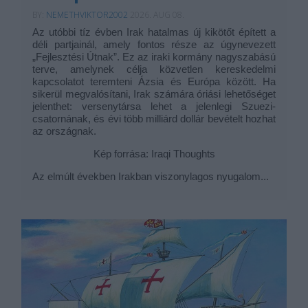
BY:
NEMETHVIKTOR2002
2026. AUG 08.
Az utóbbi tíz évben Irak hatalmas új kikötőt épített a
déli partjainál, amely fontos része az úgynevezett
„Fejlesztési Útnak”. Ez az iraki kormány nagyszabású
terve, amelynek célja közvetlen kereskedelmi
kapcsolatot teremteni Ázsia és Európa között. Ha
sikerül megvalósítani, Irak számára óriási lehetőséget
jelenthet: versenytársa lehet a jelenlegi Szuezi-
csatornának, és évi több milliárd dollár bevételt hozhat
az országnak.
Kép forrása: Iraqi Thoughts
Az elmúlt években Irakban viszonylagos nyugalom...