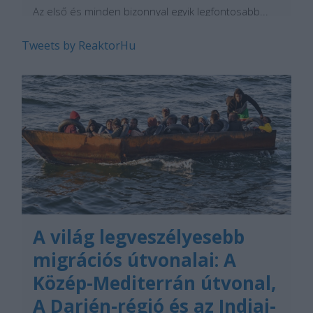
Az első és minden bizonnyal egyik legfontosabb...
Tweets by ReaktorHu
A világ legveszélyesebb
migrációs útvonalai: A
Közép-Mediterrán útvonal,
A Darién-régió és az Indiai-