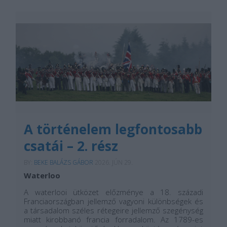
...
A történelem legfontosabb
csatái – 2. rész
BY:
BEKE BALÁZS GÁBOR
2026. JÚN 29.
Waterloo
A waterlooi ütközet előzménye a 18. századi
Franciaországban jellemző vagyoni különbségek és
a társadalom széles rétegeire jellemző szegénység
miatt kirobbanó francia forradalom. Az 1789-es