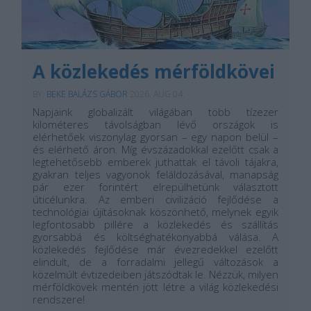
A közlekedés mérföldkövei
BY:
BEKE BALÁZS GÁBOR
2026. AUG 04.
Napjaink globalizált világában több tízezer
kilométeres távolságban lévő országok is
elérhetőek viszonylag gyorsan – egy napon belül –
és elérhető áron. Míg évszázadokkal ezelőtt csak a
legtehetősebb emberek juthattak el távoli tájakra,
gyakran teljes vagyonok feláldozásával, manapság
pár ezer forintért elrepülhetünk választott
úticélunkra. Az emberi civilizáció fejlődése a
technológiai újításoknak köszönhető, melynek egyik
legfontosabb pillére a közlekedés és szállítás
gyorsabbá és költséghatékonyabbá válása. A
közlekedés fejlődése már évezredekkel ezelőtt
elindult, de a forradalmi jellegű változások a
közelmúlt évtizedeiben játszódtak le. Nézzük, milyen
mérföldkövek mentén jött létre a világ közlekedési
rendszere!