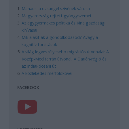
Manaus: a dzsungel szívének városa
Magyarország rejtett gyöngyszemei
Az egygyermekes politika és Kína gazdasági
kihívásai
Mik alakítják a gondolkodásod? Avagy a
kognitív torzítások
A világ legveszélyesebb migrációs útvonalai: A
Közép-Mediterrán útvonal, A Darién-régió és
az Indiai-óceáni út
A közlekedés mérföldkövei
FACEBOOK