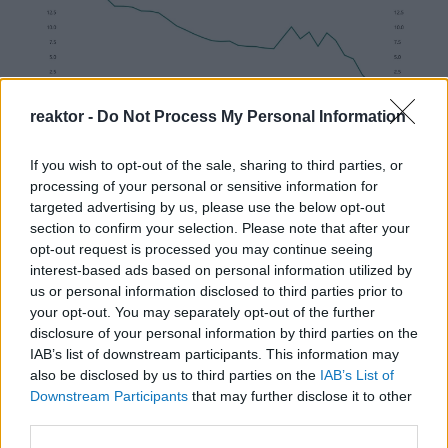
reaktor -
Do Not Process My Personal Information
Az egygyermekes politika
If you wish to opt-out of the sale, sharing to third parties, or
processing of your personal or sensitive information for
és Kína gazdasági kihívásai
targeted advertising by us, please use the below opt-out
section to confirm your selection. Please note that after your
BY:
NEMETHVIKTOR2002
2026. JÚL 10.
opt-out request is processed you may continue seeing
A Kínai Kommunista Párt hatóságai elkeseredetten
interest-based ads based on personal information utilized by
igyekeznek az országban élő mintegy 338 millió
egyedülálló vagy házas szülőképes korban lévő nőt
us or personal information disclosed to third parties prior to
rávenni, hogy vállaljanak több gyermeket az ország
your opt-out. You may separately opt-out of the further
népességének fenntartása érdekében. A szülőképes
disclosure of your personal information by third parties on the
korú nők száma évente körülbelül 3 millió fővel
IAB’s list of downstream participants. This information may
csökken Kínában. 2024-ben Kínában 9 540 000
also be disclosed by us to third parties on the
IAB’s List of
ember született, és 10 930 000-en haltak meg, így a
Downstream Participants
that may further disclose it to other
népességszám 1 390 000 fővel csökkent.
third parties.
2020 óta csökken Kína népessége. Kép forrása: