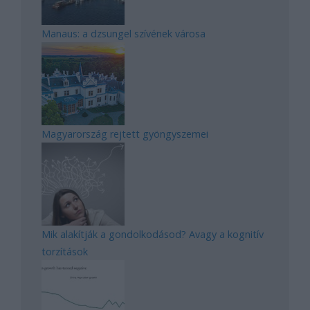
Manaus: a dzsungel szívének városa
Magyarország rejtett gyöngyszemei
Mik alakítják a gondolkodásod? Avagy a kognitív
torzítások