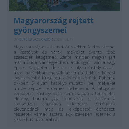
Magyarország rejtett
gyöngyszemei
BY:
BEKE BALÁZS GÁBOR
2026. JÚL 17.
Magyarországon a turisztikai szektor fontos elemei
a kastélyok és várak, melyeket évente több
százezrek látogatnak. Szinte minden magyar járt
már a Budai Várnegyedben, a Diósgyőri várnál vagy
éppen Szigligeten, de számos olyan kastély és vár
akad hazánkban melyek az említettekhez képest
jóval kevésbé látogatottak és népszerűek. Ebben a
cikkben 5 olyan kastélyt mutatok be, melyeket
mindenképpen érdemes felkeresni. A látogatás
ezekben a kastélyokban nem csupán a történelmi
élmény, hanem igazi időutazás is, hiszen a
romantikus terekben elfeledett történetek
elevenednek meg és elképesztő építészeti
részletek várnak azokra, akik szívesen letérnek a
klasszikus útvonalakról.
...