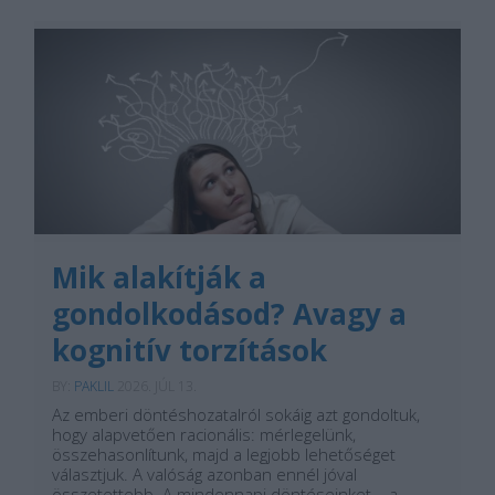
Mik alakítják a
gondolkodásod? Avagy a
kognitív torzítások
BY:
PAKLIL
2026. JÚL 13.
Az emberi döntéshozatalról sokáig azt gondoltuk,
hogy alapvetően racionális: mérlegelünk,
összehasonlítunk, majd a legjobb lehetőséget
választjuk. A valóság azonban ennél jóval
összetettebb. A mindennapi döntéseinket – a