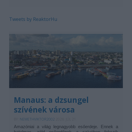
...
Tweets by ReaktorHu
Manaus: a dzsungel
szívének városa
BY:
NEMETHVIKTOR2002
2026. JÚL 21.
Amazóniai a világ legnagyobb esőerdeje. Ennek a
hatalmas, zöld esőerdőnek a szívében fekszik