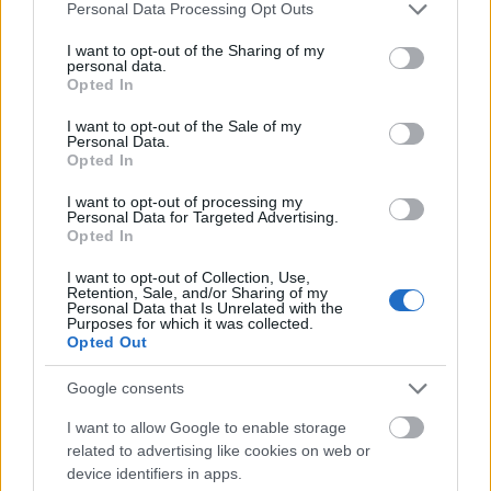
A Tokió és Nagoya közötti maglevvel a 341
Please note that this website/app uses one or more Google
Personal Data Processing Opt Outs
kilométeres úton a menetidő 40 percre csökken
services and may gather and store information including but
(repülőgéppel 60 perc, gyorsvonattal jelenleg 90 perc).
not limited to your visit or usage behaviour. You may click to
I want to opt-out of the Sharing of my
Hozzávetőlegesen a Győr-Debrecen vasútvonal...
personal data.
grant or deny consent to Google and its third-party tags to
Opted In
use your data for below specified purposes in below Google
consent section.
I want to opt-out of the Sale of my
Personal Data.
Opted In
I want to opt-out of processing my
Personal Data for Targeted Advertising.
Opted In
I want to opt-out of Collection, Use,
Retention, Sale, and/or Sharing of my
Personal Data that Is Unrelated with the
Purposes for which it was collected.
Opted Out
Kína felkapott cyberpunk
Google consents
városa: Csungking
I want to allow Google to enable storage
BY:
BARANYI ESZTER
2026. JÚL 02.
related to advertising like cookies on web or
device identifiers in apps.
Csungking Kína közepén található és sokak számára