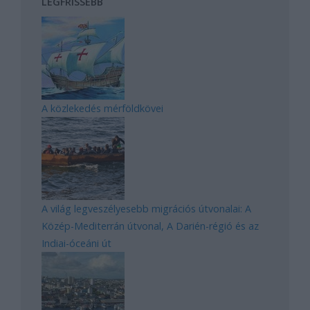
LEGFRISSEBB
A közlekedés mérföldkövei
A világ legveszélyesebb migrációs útvonalai: A
Közép-Mediterrán útvonal, A Darién-régió és az
Indiai-óceáni út