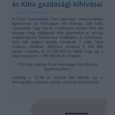
és Kína gazdasági kihívásai
BY:
NEMETHVIKTOR2002
2026. JÚL 10.
A Kínai Kommunista Párt hatóságai elkeseredetten
igyekeznek az országban élő mintegy 338 millió
egyedülálló vagy házas szülőképes korban lévő nőt
rávenni, hogy vállaljanak több gyermeket az ország
népességének fenntartása érdekében. A szülőképes
korú nők száma évente körülbelül 3 millió fővel
csökken Kínában. 2024-ben Kínában 9 540 000
ember született, és 10 930 000-en haltak meg, így a
népességszám 1 390 000 fővel csökkent.
2020 óta csökken Kína népessége. Kép forrása:
Apollo Academy
Jelenleg a 15-49 év közötti nők jelentik azt a
demográfiai csoportot, amely a pekingi döntéshozók...