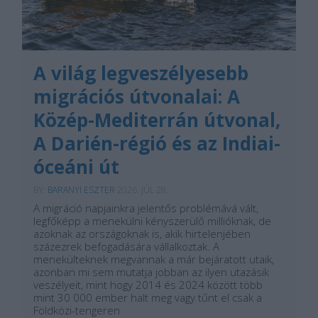
A világ legveszélyesebb
migrációs útvonalai: A
Közép-Mediterrán útvonal,
A Darién-régió és az Indiai-
óceáni út
BY:
BARANYI ESZTER
2026. JÚL 28.
A migráció napjainkra jelentős problémává vált,
legfőképp a menekülni kényszerülő millióknak, de
azoknak az országoknak is, akik hirtelenjében
százezrek befogadására vállalkoztak. A
menekülteknek megvannak a már bejáratott utaik,
azonban mi sem mutatja jobban az ilyen utazásik
veszélyeit, mint hogy 2014 és 2024 között több
mint 30 000 ember halt meg vagy tűnt el csak a
Földközi-tengeren