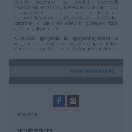
később bevonták az eredeti résztvevők
házastársait, és az utóbbi években több mint 1300
leszármazottat is. A kutatók rendszeresen
interjúkat készítenek a résztvevőkkel, kérdőíveket
tölttetnek ki velük, és adatokat gyűjtenek fizikai
egészségi állapotukról.
A kutatás igazgatója és igazgatóhelyettese is
végigkísérték, ahogy a résztvevők párkapcsolatokba
lépnek és kilépnek, sikereket és kudarcokat élnek...
KÖVETKEZŐ OLDAL
REAKTOR
LEGNÉPSZERŰBB