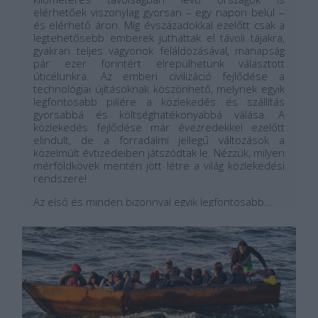
elérhetőek viszonylag gyorsan – egy napon belül –
és elérhető áron. Míg évszázadokkal ezelőtt csak a
legtehetősebb emberek juthattak el távoli tájakra,
gyakran teljes vagyonok feláldozásával, manapság
pár ezer forintért elrepülhetünk választott
úticélunkra. Az emberi civilizáció fejlődése a
technológiai újításoknak köszönhető, melynek egyik
legfontosabb pillére a közlekedés és szállítás
gyorsabbá és költséghatékonyabbá válása. A
közlekedés fejlődése már évezredekkel ezelőtt
elindult, de a forradalmi jellegű változások a
közelmúlt évtizedeiben játszódtak le. Nézzük, milyen
mérföldkövek mentén jött létre a világ közlekedési
rendszere!
Az első és minden bizonnyal egyik legfontosabb...