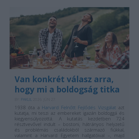
Van konkrét válasz arra,
hogy mi a boldogság titka
BY:
PAKLIL
2026. JÚN 27.
1938 óta a
Harvard Felnőtt Fejlődés Vizsgálat
azt
kutatja, mi teszi az embereket igazán boldoggá és
kiegyensúlyozottá. A kutatás kezdetben 724
résztvevővel indult – bostoni, hátrányos helyzetű
és problémás családokból származó fiúkkal,
valamint a Harvard Egyetem hallgatóival –, majd