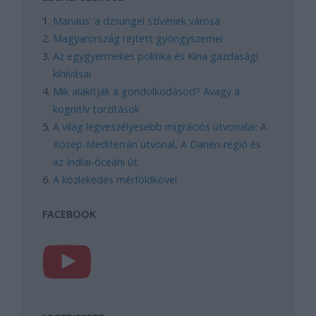
Manaus: a dzsungel szívének városa
Magyarország rejtett gyöngyszemei
Az egygyermekes politika és Kína gazdasági
kihívásai
Mik alakítják a gondolkodásod? Avagy a
kognitív torzítások
A világ legveszélyesebb migrációs útvonalai: A
Közép-Mediterrán útvonal, A Darién-régió és
az Indiai-óceáni út
A közlekedés mérföldkövei
FACEBOOK