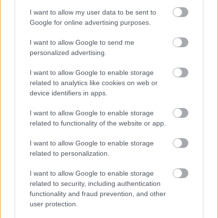
Kína „cyberpunk” városaként ismert. Egyre többek
által felkapott úti cél, ezt megkönnyíti a közvetlen
I want to allow my user data to be sent to
járat Budapest-Csungking között. Mindössze 11 óra
Google for online advertising purposes.
alatt a városba érkezünk.
I want to allow Google to send me
Érdemes ezzel a vidóval kezdenünk, hogy lássuk
miről is szól Csungking városa!
personalized advertising.
Csungking már időszámításunk előtt a 11.
I want to allow Google to enable storage
században Ba állam központja volt, amely korai
related to analytics like cookies on web or
időkben egy független régiót képviselt. A Qin-
device identifiers in apps.
dinasztia (i.e. 221-206) idején Csungking a Qin
birodalom részévé vált, miután Kína egyesült, és
ettől kezdve egyre fontosabb közigazgatási
I want to allow Google to enable storage
központtá vált.
related to functionality of the website or app.
...
I want to allow Google to enable storage
related to personalization.
I want to allow Google to enable storage
related to security, including authentication
functionality and fraud prevention, and other
user protection.