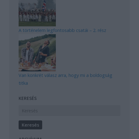
A történelem legfontosabb csatái – 2. rész
Van konkrét válasz arra, hogy mi a boldogság
titka
KERESÉS