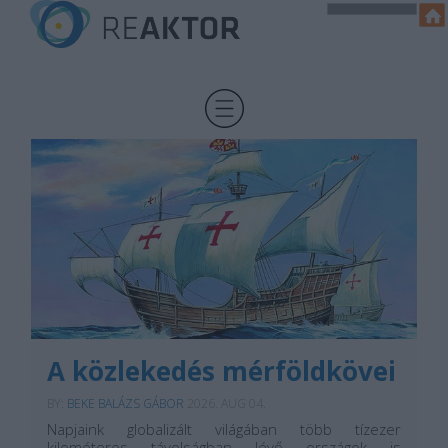
A közlekedés mérföldkövei
BY:
BEKE BALÁZS GÁBOR
2026. AUG 04.
Napjaink globalizált világában több tízezer
kilométeres távolságban lévő országok is