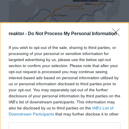
reaktor -
Do Not Process My Personal Information
Japán sebességre kapcsol –
If you wish to opt-out of the sale, sharing to third parties, or
processing of your personal or sensitive information for
A gyorsvasút forradalma
targeted advertising by us, please use the below opt-out
section to confirm your selection. Please note that after your
BY:
NEMETHVIKTOR2002
2026. JÚL 06.
opt-out request is processed you may continue seeing
Japán leghíresebb találmánya a gyorsvasút. Kevesen
interest-based ads based on personal information utilized by
tudják, hogy az ország keményen dolgozott az elmúlt
évtizedben, hogy újabb innovációt hozzon a vasúti
us or personal information disclosed to third parties prior to
közlekedésbe: a maglevet. A maglev a mágneses
your opt-out. You may separately opt-out of the further
lebegtetés rövidítése. Az ilyen vonatoknak nincsenek
disclosure of your personal information by third parties on the
kerekeik, és egy speciálisan erre a célra készült sínen
IAB’s list of downstream participants. This information may
„lebegve” akár 603 km/h sebességgel is haladhatnak.
also be disclosed by us to third parties on the
IAB’s List of
Összehasonlításképpen a jelenlegi gyorsvonatok
Downstream Participants
that may further disclose it to other
Japánban „csak” 210-320 km/h sebeséggel
közlekednek.
third parties.