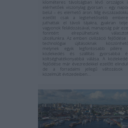
kilométeres távolságban lévő országok i
elérhetőek viszonylag gyorsan – egy napo
belül – és elérhető áron. Míg évszázadokka
ezelőtt csak a legtehetősebb embere
juthattak el távoli tájakra, gyakran telje
vagyonok feláldozásával, manapság pár eze
forintért elrepülhetünk választot
úticélunkra. Az emberi civilizáció fejlődése
technológiai újításoknak köszönhető
melynek egyik legfontosabb pillére 
közlekedés és szállítás gyorsabbá é
költséghatékonyabbá válása. A közlekedé
fejlődése már évezredekkel ezelőtt elindult
de a forradalmi jellegű változások 
közelmúlt évtizedeiben...