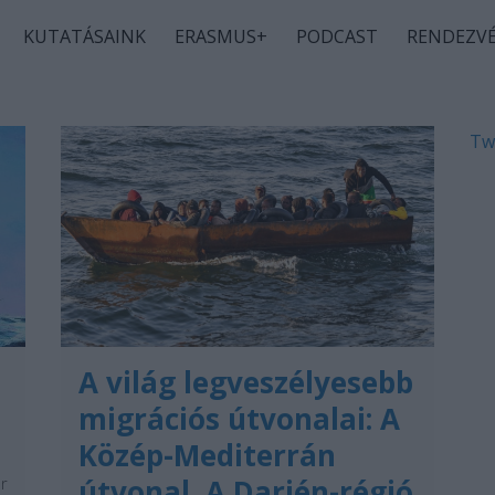
KUTATÁSAINK
ERASMUS+
PODCAST
RENDEZV
Tw
A világ legveszélyesebb
migrációs útvonalai: A
Közép-Mediterrán
r
útvonal, A Darién-régió