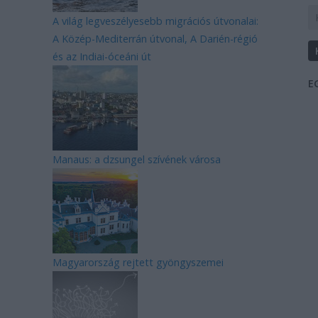
A világ legveszélyesebb migrációs útvonalai:
A Közép-Mediterrán útvonal, A Darién-régió
és az Indiai-óceáni út
E
Manaus: a dzsungel szívének városa
Magyarország rejtett gyöngyszemei