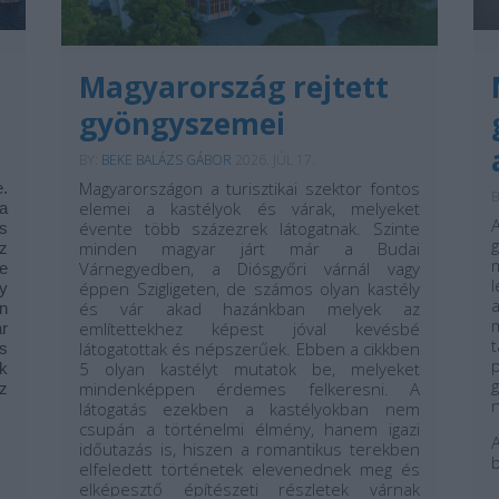
Magyarország rejtett
gyöngyszemei
BY:
BEKE BALÁZS GÁBOR
2026. JÚL 17.
Magyarországon a turisztikai szektor fontos
.
B
elemei a kastélyok és várak, melyeket
a
évente több százezrek látogatnak. Szinte
s
g
minden magyar járt már a Budai
z
Várnegyedben, a Diósgyőri várnál vagy
e
l
éppen Szigligeten, de számos olyan kastély
y
és vár akad hazánkban melyek az
án
említettekhez képest jóval kevésbé
r
látogatottak és népszerűek. Ebben a cikkben
s
p
5 olyan kastélyt mutatok be, melyeket
k
g
mindenképpen érdemes felkeresni. A
z
n
látogatás ezekben a kastélyokban nem
csupán a történelmi élmény, hanem igazi
időutazás is, hiszen a romantikus terekben
b
elfeledett történetek elevenednek meg és
elképesztő építészeti részletek várnak