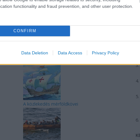
cation functionality and fraud prevention, and other user protection.
CONFIRM
REAKTOR
L
Data Deletion
Data Access
Privacy Policy
LEGFRISSEBB
A közlekedés mérföldkövei
K