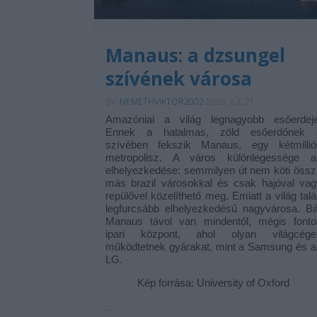
Manaus: a dzsungel
szívének városa
BY:
NEMETHVIKTOR2002
2026. JÚL 21.
Amazóniai a világ legnagyobb esőerdeje
Ennek a hatalmas, zöld esőerdőnek 
szívében fekszik Manaus, egy kétmillió
metropolisz. A város különlegessége a
elhelyezkedése: semmilyen út nem köti össz
más brazil városokkal és csak hajóval vag
repülővel közelíthető meg. Emiatt a világ tal
legfurcsább elhelyezkedésű nagyvárosa. Bá
Manaus távol van mindentől, mégis fonto
ipari központ, ahol olyan világcége
működtetnek gyárakat, mint a Samsung és a
LG.
Kép forrása: University of Oxford
...