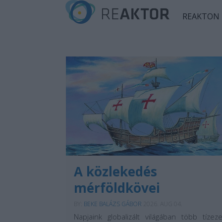
REAKTON
A közlekedés
mérföldkövei
BY:
BEKE BALÁZS GÁBOR
2026. AUG 04.
Napjaink globalizált világában több tízeze