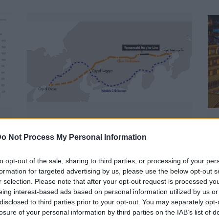
azokra, akik...
Japán sebességre
o Not Process My Personal Information
kapcsol – A gyorsvasút
forradalma
to opt-out of the sale, sharing to third parties, or processing of your per
formation for targeted advertising by us, please use the below opt-out s
BY:
NEMETHVIKTOR2002
2026. JÚL 06.
B
r selection. Please note that after your opt-out request is processed y
C
i
Japán leghíresebb találmánya a gyorsvasút.
eing interest-based ads based on personal information utilized by us or
ő
Kevesen tudják, hogy az ország keményen
disclosed to third parties prior to your opt-out. You may separately opt-
i
s
dolgozott az elmúlt évtizedben, hogy újabb
losure of your personal information by third parties on the IAB’s list of
e
y
innovációt hozzon a vasúti közlekedésbe: a