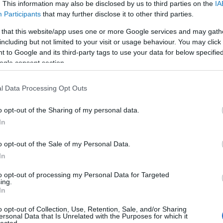
C
g
maglevet. A maglev a mágneses lebegtetés
. This information may also be disclosed by us to third parties on the
IA
A
rövidítése. Az ilyen vonatoknak nincsenek
Participants
that may further disclose it to other third parties.
l
kerekeik, és egy speciálisan erre a célra
n
készült sínen „lebegve” akár 603 km/h
 that this website/app uses one or more Google services and may gath
s
sebességgel is haladhatnak.
including but not limited to your visit or usage behaviour. You may click 
a
Összehasonlításképpen a jelenlegi
 to Google and its third-party tags to use your data for below specifi
C
gyorsvonatok Japánban „csak” 210-320 km/h
s
ogle consent section.
sebeséggel közlekednek.
k
...
l Data Processing Opt Outs
o opt-out of the Sharing of my personal data.
In
o opt-out of the Sale of my Personal Data.
In
to opt-out of processing my Personal Data for Targeted
ing.
In
o opt-out of Collection, Use, Retention, Sale, and/or Sharing
Van konkrét válasz
ersonal Data that Is Unrelated with the Purposes for which it
lected.