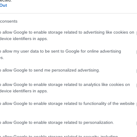
.
arra, hogy mi a
Out
boldogság titka
consents
BY:
PAKLIL
2026. JÚN 27.
o allow Google to enable storage related to advertising like cookies on
1938 óta a
Harvard Felnőtt Fejlődés
evice identifiers in apps.
Vizsgálat
azt kutatja, mi teszi az embereket
i
igazán boldoggá és kiegyensúlyozottá. A
i
kutatás kezdetben 724 résztvevővel indult –
o allow my user data to be sent to Google for online advertising
s
bostoni, hátrányos helyzetű és problémás
s.
t
családokból származó fiúkkal, valamint a
s
Harvard Egyetem hallgatóival –, majd később
to allow Google to send me personalized advertising.
a
bevonták az eredeti résztvevők házastársait,
s
és az utóbbi években több mint 1300
a
leszármazottat is. A kutatók rendszeresen
o allow Google to enable storage related to analytics like cookies on
s
interjúkat készítenek a résztvevőkkel,
evice identifiers in apps.
a
kérdőíveket tölttetnek ki velük, és adatokat
l
gyűjtenek fizikai egészségi állapotukról.
o allow Google to enable storage related to functionality of the website
,
...
o allow Google to enable storage related to personalization.
o allow Google to enable storage related to security, including