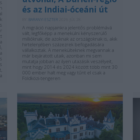
s
és az Indiai-óceáni út
n
l
k
BY:
BARANYI ESZTER
2026. JÚL 28.
s
A migráció napjainkra jelentős problémává
r
vált, legfőképp a menekülni kényszerülő
t
millióknak, de azoknak az országoknak is, akik
 a
hirtelenjében százezrek befogadására
,
vállalkoztak. A menekülteknek megvannak a
a
már bejáratott utaik, azonban mi sem
s
mutatja jobban az ilyen utazásik veszélyeit,
s
mint hogy 2014 és 2024 között több mint 30
,
000 ember halt meg vagy tűnt el csak a
a
Földközi-tengeren
...