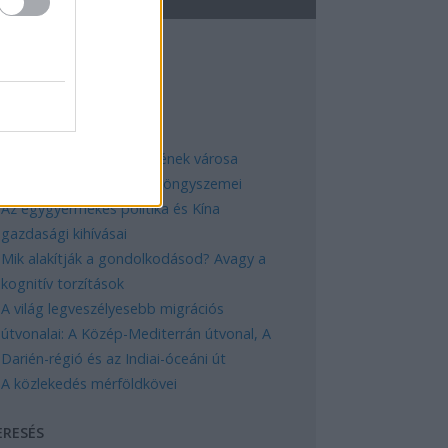
EGNÉPSZERŰBB
Manaus: a dzsungel szívének városa
Magyarország rejtett gyöngyszemei
Az egygyermekes politika és Kína
gazdasági kihívásai
Mik alakítják a gondolkodásod? Avagy a
kognitív torzítások
A világ legveszélyesebb migrációs
útvonalai: A Közép-Mediterrán útvonal, A
Darién-régió és az Indiai-óceáni út
A közlekedés mérföldkövei
ERESÉS