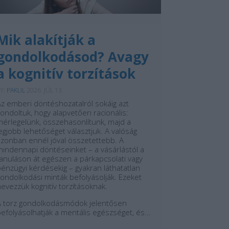
Mik alakítják a
gondolkodásod? Avagy
a kognitív torzítások
Y:
PAKLIL
2026. JÚL 13.
Az emberi döntéshozatalról sokáig azt
ondoltuk, hogy alapvetően racionális:
mérlegelünk, összehasonlítunk, majd a
egjobb lehetőséget választjuk. A valóság
azonban ennél jóval összetettebb. A
mindennapi döntéseinket – a vásárlástól a
tanuláson át egészen a párkapcsolati vagy
énzügyi kérdésekig – gyakran láthatatlan
ondolkodási minták befolyásolják. Ezeket
evezzük kognitív torzításoknak.
A torz gondolkodásmódok jelentősen
efolyásolhatják a mentális egészséget, és...