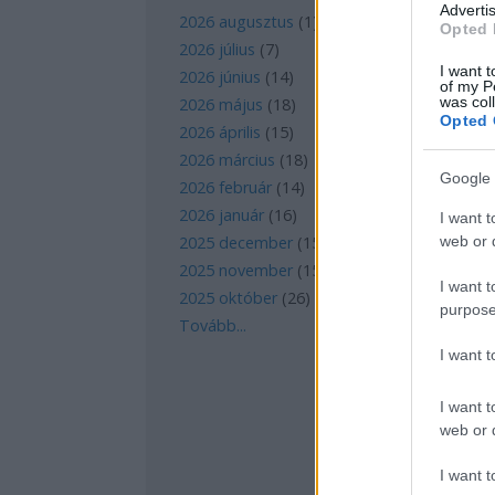
Advertis
2026 augusztus
(
1
)
Opted 
2026 július
(
7
)
I want t
2026 június
(
14
)
of my P
was col
2026 május
(
18
)
Opted 
2026 április
(
15
)
2026 március
(
18
)
Google 
2026 február
(
14
)
2026 január
(
16
)
I want t
web or d
2025 december
(
15
)
2025 november
(
15
)
I want t
2025 október
(
26
)
purpose
Tovább
...
I want 
I want t
web or d
I want t