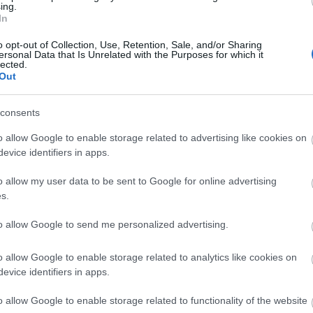
ing.
In
o opt-out of Collection, Use, Retention, Sale, and/or Sharing
ersonal Data that Is Unrelated with the Purposes for which it
lected.
Manaus: a dzsungel szívének városa
Out
consents
o allow Google to enable storage related to advertising like cookies on
evice identifiers in apps.
Magyarország rejtett gyöngyszemei
o allow my user data to be sent to Google for online advertising
s.
to allow Google to send me personalized advertising.
o allow Google to enable storage related to analytics like cookies on
Mik alakítják a gondolkodásod? Avagy a
evice identifiers in apps.
kognitív torzítások
o allow Google to enable storage related to functionality of the website