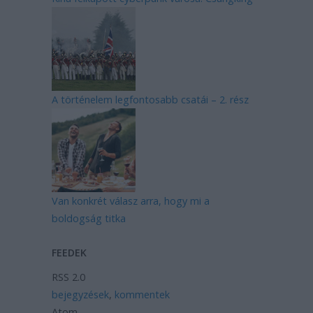
A történelem legfontosabb csatái – 2. rész
Van konkrét válasz arra, hogy mi a
boldogság titka
FEEDEK
RSS 2.0
bejegyzések
,
kommentek
Atom