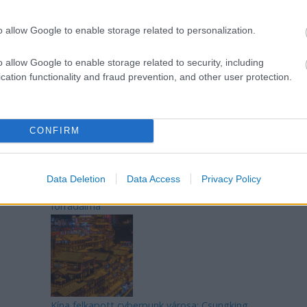
o allow Google to enable storage related to personalization.
o allow Google to enable storage related to security, including
Az egygyermekes politika és Kína gazdasági
cation functionality and fraud prevention, and other user protection.
kihívásai
CONFIRM
Data Deletion
Data Access
Privacy Policy
Japán sebességre kapcsol – A gyorsvasút
forradalma
Kína felkapott cyberpunk városa: Csungking