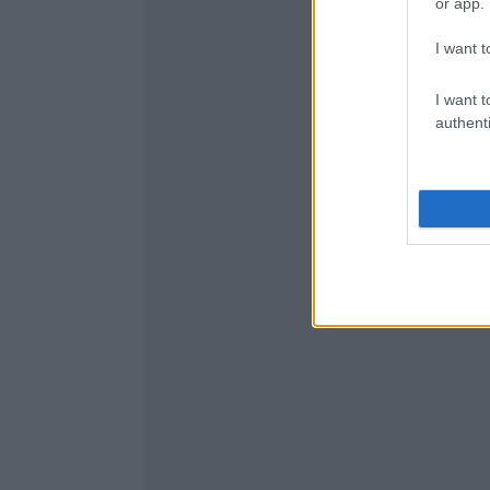
or app.
I want t
I want t
authenti