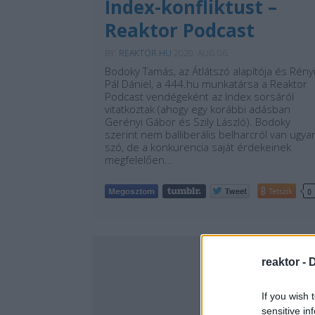
Index-konfliktust –
Reaktor Podcast
BY:
REAKTOR.HU
2020. AUG 06.
Bodoky Tamás, az Átlátszó alapítója és Rény
Pál Dániel, a 444.hu munkatársa a Reaktor
Podcast vendégeként az Index sorsáról
vitatkoztak (ahogy egy korábbi adásban
Gerényi Gábor és Szily László). Bodoky
szerint nem balliberális belharcról van ugya
szó, de a konkurencia saját érdekeinek
megfelelően…
Tetszik
0
reaktor -
D
If you wish 
sensitive in