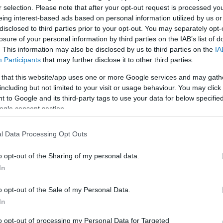
r selection. Please note that after your opt-out request is processed y
eing interest-based ads based on personal information utilized by us or
LEGFRISSEBB
disclosed to third parties prior to your opt-out. You may separately opt-
losure of your personal information by third parties on the IAB’s list of
. This information may also be disclosed by us to third parties on the
IA
Participants
that may further disclose it to other third parties.
 that this website/app uses one or more Google services and may gath
including but not limited to your visit or usage behaviour. You may click 
 to Google and its third-party tags to use your data for below specifi
A közlekedés mérföldkövei
ogle consent section.
l Data Processing Opt Outs
K
o opt-out of the Sharing of my personal data.
In
A világ legveszélyesebb migrációs útvonalai:
A Közép-Mediterrán útvonal, A Darién-régió
o opt-out of the Sale of my Personal Data.
és az Indiai-óceáni út
In
E
to opt-out of processing my Personal Data for Targeted