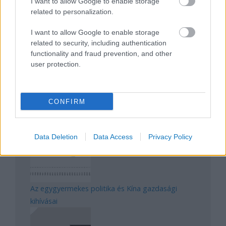
I want to allow Google to enable storage
related to personalization.
Magyarország rejtett gyöngyszemei
I want to allow Google to enable storage
related to security, including authentication
functionality and fraud prevention, and other
user protection.
CONFIRM
Mik alakítják a gondolkodásod? Avagy a kognitív
torzítások
Data Deletion
Data Access
Privacy Policy
Az egygyermekes politika és Kína gazdasági
kihívásai