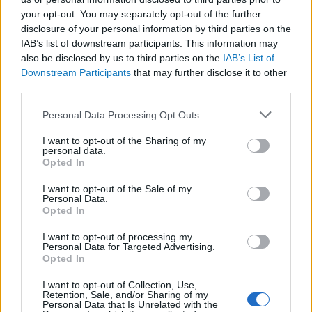
kognitív torzítások
your opt-out. You may separately opt-out of the further
disclosure of your personal information by third parties on the
A világ legveszélyesebb migrációs útvonalai: A
IAB’s list of downstream participants. This information may
Közép-Mediterrán útvonal, A Darién-régió és
also be disclosed by us to third parties on the
IAB’s List of
az Indiai-óceáni út
Downstream Participants
that may further disclose it to other
A közlekedés mérföldkövei
third parties.
Please note that this website/app uses one or more Google
Personal Data Processing Opt Outs
FACEBOOK
services and may gather and store information including but
not limited to your visit or usage behaviour. You may click to
I want to opt-out of the Sharing of my
personal data.
grant or deny consent to Google and its third-party tags to
Opted In
use your data for below specified purposes in below Google
consent section.
I want to opt-out of the Sale of my
Personal Data.
Opted In
LEGFRISSEBB
I want to opt-out of processing my
Personal Data for Targeted Advertising.
Opted In
I want to opt-out of Collection, Use,
Retention, Sale, and/or Sharing of my
Personal Data that Is Unrelated with the