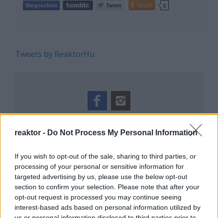
Tetszik
0
Tweets by ReaktorHu
REAKTOR
reaktor -
Do Not Process My Personal Information
LEGNÉPSZERŰBB
If you wish to opt-out of the sale, sharing to third parties, or
Manaus: a dzsungel szívének városa
processing of your personal or sensitive information for
targeted advertising by us, please use the below opt-out
Magyarország rejtett gyöngyszemei
section to confirm your selection. Please note that after your
Az egygyermekes politika és Kína gazdasági
opt-out request is processed you may continue seeing
kihívásai
interest-based ads based on personal information utilized by
Mik alakítják a gondolkodásod? Avagy a
us or personal information disclosed to third parties prior to