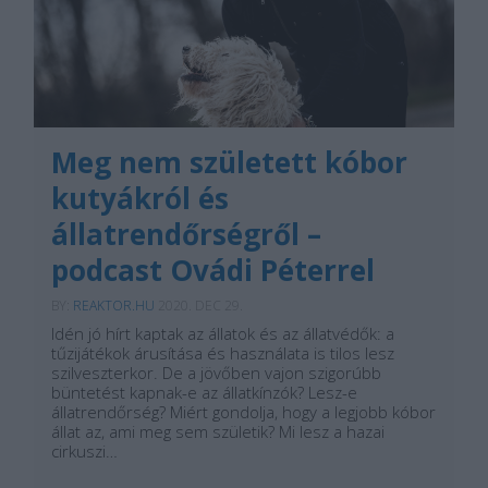
Meg nem született kóbor
kutyákról és
állatrendőrségről –
podcast Ovádi Péterrel
BY:
REAKTOR.HU
2020. DEC 29.
Idén jó hírt kaptak az állatok és az állatvédők: a
tűzijátékok árusítása és használata is tilos lesz
szilveszterkor. De a jövőben vajon szigorúbb
büntetést kapnak-e az állatkínzók? Lesz-e
állatrendőrség? Miért gondolja, hogy a legjobb kóbor
állat az, ami meg sem születik? Mi lesz a hazai
cirkuszi…