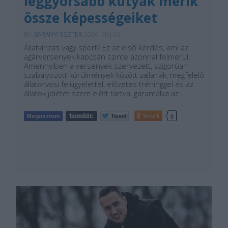
leggyorsabb kutyák mérik
össze képességeiket
BY:
BARANYI ESZTER
2026. MÁJ 03.
Állatkínzás vagy sport? Ez az első kérdés, ami az
agárversenyek kapcsán szinte azonnal felmerül.
Amennyiben a versenyek szervezett, szigorúan
szabályozott körülmények között zajlanak, megfelelő
állatorvosi felügyelettel, előzetes tréninggel és az
állatok jólétét szem előtt tartva, garantálva az…
Tetszik
0