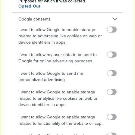
Purposes for which it was collected.
A közlekedés mérföldkövei
Opted Out
Google consents
I want to allow Google to enable storage
related to advertising like cookies on web or
device identifiers in apps.
A világ legveszélyesebb migrációs útvonalai: A
I want to allow my user data to be sent to
Közép-Mediterrán útvonal, A Darién-régió és az
Google for online advertising purposes.
Indiai-óceáni út
I want to allow Google to send me
personalized advertising.
I want to allow Google to enable storage
related to analytics like cookies on web or
device identifiers in apps.
Manaus: a dzsungel szívének városa
I want to allow Google to enable storage
related to functionality of the website or app.