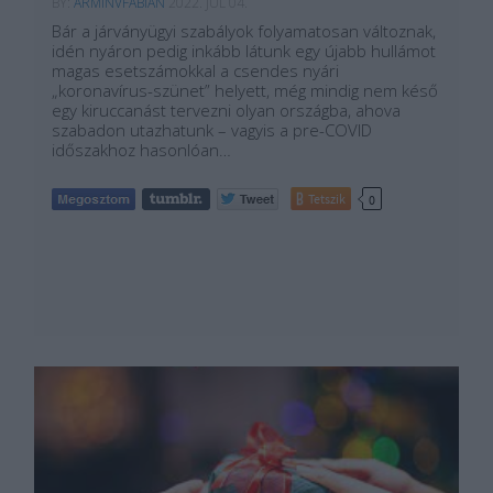
BY:
ARMINVFABIAN
2022. JÚL 04.
Bár a járványügyi szabályok folyamatosan változnak,
idén nyáron pedig inkább látunk egy újabb hullámot
magas esetszámokkal a csendes nyári
„koronavírus-szünet” helyett, még mindig nem késő
egy kiruccanást tervezni olyan országba, ahova
szabadon utazhatunk – vagyis a pre-COVID
időszakhoz hasonlóan…
Tetszik
0