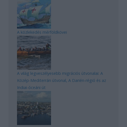
A közlekedés mérföldkövei
A világ legveszélyesebb migrációs útvonalai: A
Közép-Mediterrán útvonal, A Darién-régió és az
Indiai-óceáni út