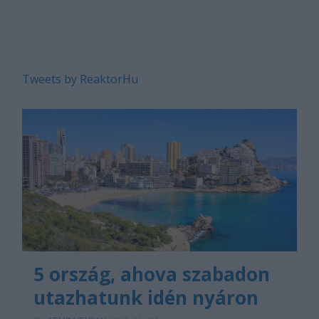
Tweets by ReaktorHu
5 ország, ahova szabadon
utazhatunk idén nyáron