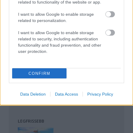
related to functionality of the website or app.
Magyarország rejtett gyöngyszemei
Az egygyermekes politika és Kína gazdasági
I want to allow Google to enable storage
kihívásai
related to personalization.
Mik alakítják a gondolkodásod? Avagy a
I want to allow Google to enable storage
kognitív torzítások
related to security, including authentication
A világ legveszélyesebb migrációs útvonalai: A
functionality and fraud prevention, and other
Közép-Mediterrán útvonal, A Darién-régió és
user protection.
az Indiai-óceáni út
A közlekedés mérföldkövei
CONFIRM
FACEBOOK
Data Deletion
Data Access
Privacy Policy
LEGFRISSEBB