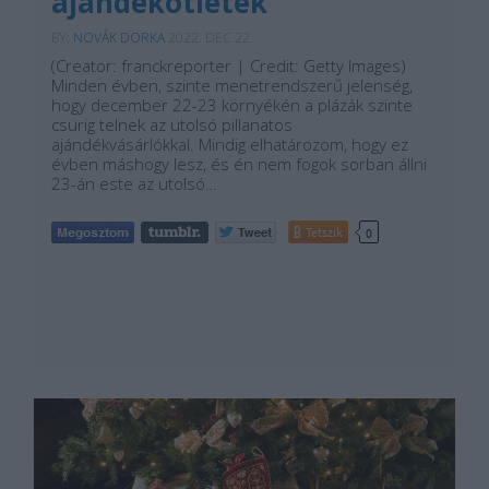
ajándékötletek
BY:
NOVÁK DORKA
2022. DEC 22.
(Creator: franckreporter | Credit: Getty Images)
Minden évben, szinte menetrendszerű jelenség,
hogy december 22-23 környékén a plázák szinte
csurig telnek az utolsó pillanatos
ajándékvásárlókkal. Mindig elhatározom, hogy ez
évben máshogy lesz, és én nem fogok sorban állni
23-án este az utolsó…
Tetszik
0