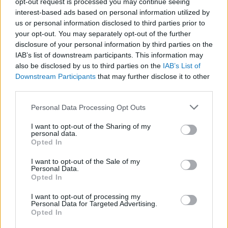
opt-out request is processed you may continue seeing
interest-based ads based on personal information utilized by
us or personal information disclosed to third parties prior to
your opt-out. You may separately opt-out of the further
disclosure of your personal information by third parties on the
IAB’s list of downstream participants. This information may
also be disclosed by us to third parties on the
IAB’s List of
Downstream Participants
that may further disclose it to other
third parties.
Please note that this website/app uses one or more Google
Personal Data Processing Opt Outs
services and may gather and store information including but
not limited to your visit or usage behaviour. You may click to
I want to opt-out of the Sharing of my
personal data.
grant or deny consent to Google and its third-party tags to
Opted In
Last minute karácsonyi
use your data for below specified purposes in below Google
consent section.
I want to opt-out of the Sale of my
ajándék ötletek - 5000
Personal Data.
Opted In
forint alatt
I want to opt-out of processing my
BY:
NOVÁK DORKA
2021. DEC 15.
Personal Data for Targeted Advertising.
Opted In
Irigylem azokat, akik már hetek, vagy akár hónapok
óta letudták a karácsonyi bevásárlást, hiszen egy