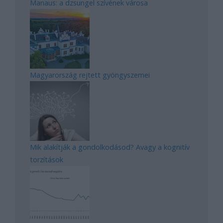
Manaus: a dzsungel szívének városa
Magyarország rejtett gyöngyszemei
Mik alakítják a gondolkodásod? Avagy a kognitív
torzítások