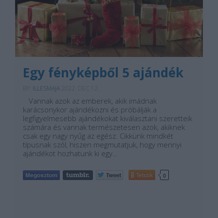
Egy fényképből 5 ajándék
BY:
ILLESMAJA
2022. DEC 12.
Vannak azok az emberek, akik imádnak
karácsonykor ajándékozni és próbálják a
legfigyelmesebb ajándékokat kiválasztani szeretteik
számára és vannak természetesen azok, akiknek
csak egy nagy nyűg az egész. Cikkünk mindkét
típusnak szól, hiszen megmutatjuk, hogy mennyi
ajándékot hozhatunk ki egy…
Tetszik
0