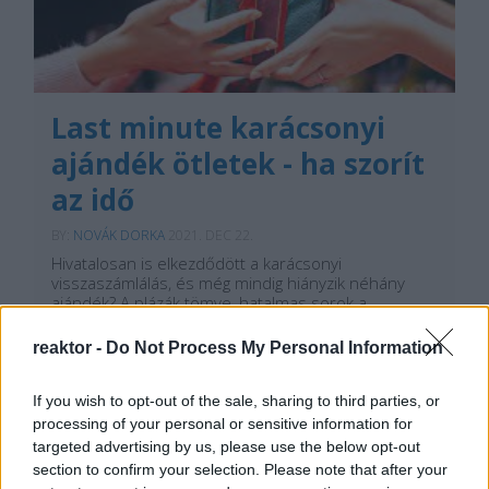
Last minute karácsonyi
ajándék ötletek - ha szorít
az idő
BY:
NOVÁK DORKA
2021. DEC 22.
Hivatalosan is elkezdődött a karácsonyi
visszaszámlálás, és még mindig hiányzik néhány
ajándék? A plázák tömve, hatalmas sorok a
kasszáknál, és a karácsonyi hangulatot pedig
elrontja a vásárlási stressz? Cikkemben hoztam
reaktor -
Do Not Process My Personal Information
néhány olyan ajándékötletet, amiket még az ünnep
előtti három napban is meg…
If you wish to opt-out of the sale, sharing to third parties, or
processing of your personal or sensitive information for
Tetszik
0
targeted advertising by us, please use the below opt-out
section to confirm your selection. Please note that after your