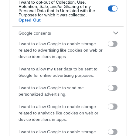
héttel az ünnepek előtt a plázákat általában az
I want to opt-out of Collection, Use,
Retention, Sale, and/or Sharing of my
Éhezők viadalához lehetne hasonlítani. Ha mégsem
Personal Data that Is Unrelated with the
sikerült a bravúr, és már az ötletekből is kifogytunk,
Purposes for which it was collected.
akkor cikk sorozatom talán segítséget nyújthat…
Opted Out
Tetszik
Google consents
0
I want to allow Google to enable storage
related to advertising like cookies on web or
device identifiers in apps.
I want to allow my user data to be sent to
Google for online advertising purposes.
I want to allow Google to send me
personalized advertising.
REAKTOR
I want to allow Google to enable storage
related to analytics like cookies on web or
device identifiers in apps.
LEGNÉPSZERŰBB
Manaus: a dzsungel szívének városa
I want to allow Google to enable storage