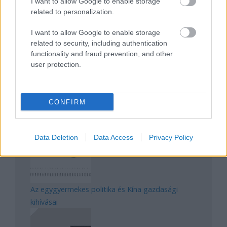
I want to allow Google to enable storage
related to personalization.
Magyarország rejtett gyöngyszemei
I want to allow Google to enable storage
related to security, including authentication
functionality and fraud prevention, and other
user protection.
CONFIRM
Mik alakítják a gondolkodásod? Avagy a kognitív
torzítások
Data Deletion
Data Access
Privacy Policy
Az egygyermekes politika és Kína gazdasági
kihívásai