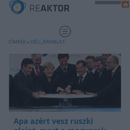
CÍMKÉK
»
DÉLI_ÁRAMLAT
Apa azért vesz ruszki