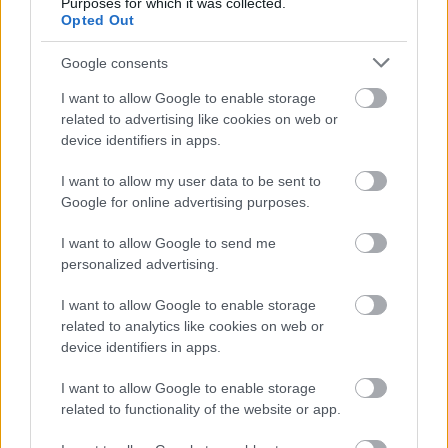
Purposes for which it was collected.
A közlekedés mérföldkövei
Opted Out
Google consents
I want to allow Google to enable storage
related to advertising like cookies on web or
device identifiers in apps.
A világ legveszélyesebb migrációs útvonalai: A
I want to allow my user data to be sent to
Közép-Mediterrán útvonal, A Darién-régió és az
Google for online advertising purposes.
Indiai-óceáni út
I want to allow Google to send me
personalized advertising.
I want to allow Google to enable storage
related to analytics like cookies on web or
device identifiers in apps.
Manaus: a dzsungel szívének városa
I want to allow Google to enable storage
related to functionality of the website or app.