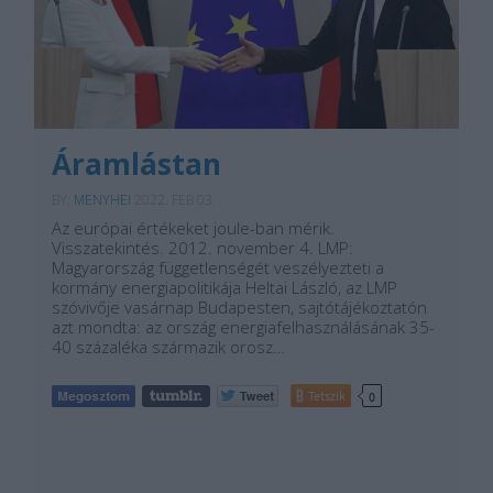
Áramlástan
BY:
MENYHEI
2022. FEB 03.
Az európai értékeket joule-ban mérik.
Visszatekintés. 2012. november 4. LMP:
Magyarország függetlenségét veszélyezteti a
kormány energiapolitikája Heltai László, az LMP
szóvivője vasárnap Budapesten, sajtótájékoztatón
azt mondta: az ország energiafelhasználásának 35-
40 százaléka származik orosz…
Tetszik
0