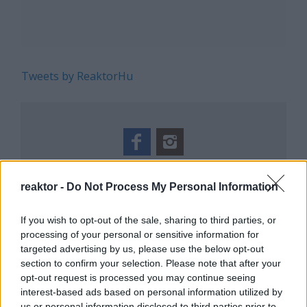
Tweets by ReaktorHu
REAKTOR
reaktor -
Do Not Process My Personal Information
LEGNÉPSZERŰBB
If you wish to opt-out of the sale, sharing to third parties, or
Manaus: a dzsungel szívének városa
processing of your personal or sensitive information for
targeted advertising by us, please use the below opt-out
Magyarország rejtett gyöngyszemei
section to confirm your selection. Please note that after your
Az egygyermekes politika és Kína gazdasági
opt-out request is processed you may continue seeing
kihívásai
interest-based ads based on personal information utilized by
Mik alakítják a gondolkodásod? Avagy a
us or personal information disclosed to third parties prior to