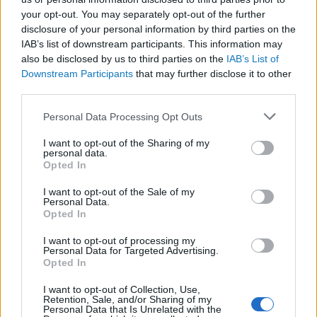
kognitív torzítások
your opt-out. You may separately opt-out of the further
disclosure of your personal information by third parties on the
A világ legveszélyesebb migrációs útvonalai: A
IAB’s list of downstream participants. This information may
Közép-Mediterrán útvonal, A Darién-régió és
also be disclosed by us to third parties on the
IAB’s List of
az Indiai-óceáni út
Downstream Participants
that may further disclose it to other
A közlekedés mérföldkövei
third parties.
Please note that this website/app uses one or more Google
Personal Data Processing Opt Outs
FACEBOOK
services and may gather and store information including but
not limited to your visit or usage behaviour. You may click to
I want to opt-out of the Sharing of my
personal data.
grant or deny consent to Google and its third-party tags to
Opted In
use your data for below specified purposes in below Google
consent section.
I want to opt-out of the Sale of my
Personal Data.
Opted In
LEGFRISSEBB
I want to opt-out of processing my
Personal Data for Targeted Advertising.
Opted In
I want to opt-out of Collection, Use,
Retention, Sale, and/or Sharing of my
Personal Data that Is Unrelated with the