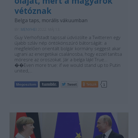
olajat, mert a magyarok
vétóznak
Belga taps, morális vákuumban
BY:
MENYHEI
2022. MÁJ 13.
Guy Verhofstadt tapssal üdvözölte a Twitteren egy
újabb szláv nép öntökönszúró bátorságát: a
megfelelően orientált bolgár kormány seggest akar
ugrani az energetikai csalánosba, hogy ezzel tanítsa
móresre az oroszokat. Jár a belga lájk! True…
��Even more true: if we would stand up to Putin
united,…
Tetszik
1