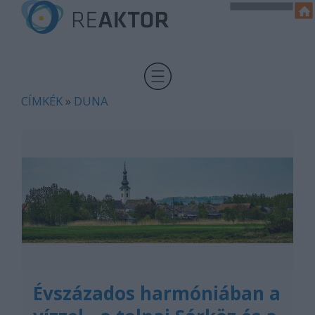
CÍMKÉK
»
DUNA
Évszázados harmóniában a