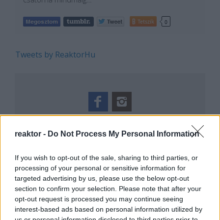
Tetszik
0
Tweets by ReaktorHu
REAKTOR
reaktor -
Do Not Process My Personal Information
LEGNÉPSZERŰBB
If you wish to opt-out of the sale, sharing to third parties, or
Manaus: a dzsungel szívének városa
processing of your personal or sensitive information for
targeted advertising by us, please use the below opt-out
Magyarország rejtett gyöngyszemei
section to confirm your selection. Please note that after your
Az egygyermekes politika és Kína gazdasági
opt-out request is processed you may continue seeing
kihívásai
interest-based ads based on personal information utilized by
Mik alakítják a gondolkodásod? Avagy a
us or personal information disclosed to third parties prior to