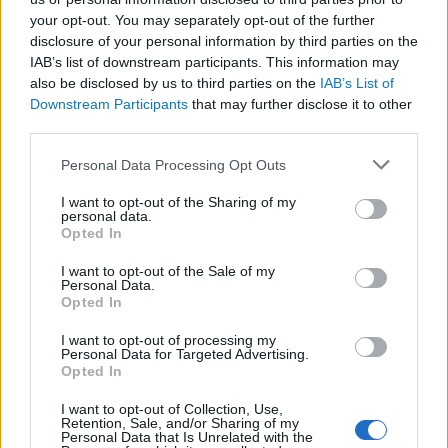
kognitív torzítások
your opt-out. You may separately opt-out of the further
disclosure of your personal information by third parties on the
A világ legveszélyesebb migrációs útvonalai: A
IAB’s list of downstream participants. This information may
Közép-Mediterrán útvonal, A Darién-régió és
also be disclosed by us to third parties on the
IAB’s List of
az Indiai-óceáni út
Downstream Participants
that may further disclose it to other
A közlekedés mérföldkövei
third parties.
Please note that this website/app uses one or more Google
Personal Data Processing Opt Outs
FACEBOOK
services and may gather and store information including but
not limited to your visit or usage behaviour. You may click to
I want to opt-out of the Sharing of my
personal data.
grant or deny consent to Google and its third-party tags to
Opted In
use your data for below specified purposes in below Google
consent section.
I want to opt-out of the Sale of my
Personal Data.
Opted In
LEGFRISSEBB
I want to opt-out of processing my
Personal Data for Targeted Advertising.
Opted In
I want to opt-out of Collection, Use,
Retention, Sale, and/or Sharing of my
Personal Data that Is Unrelated with the