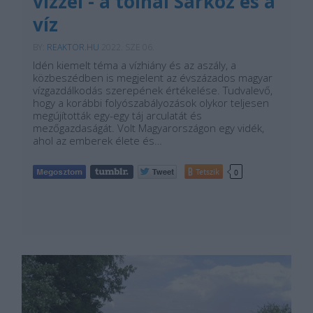
vízzel - a tolnai Sárköz és a
víz
BY:
REAKTOR.HU
2022. SZE 06.
Idén kiemelt téma a vízhiány és az aszály, a
közbeszédben is megjelent az évszázados magyar
vízgazdálkodás szerepének értékelése. Tudvalevő,
hogy a korábbi folyószabályozások olykor teljesen
megújították egy-egy táj arculatát és
mezőgazdaságát. Volt Magyarországon egy vidék,
ahol az emberek élete és…
Tetszik
0