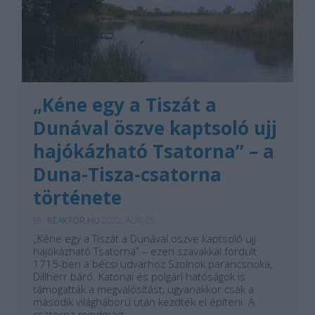
„Kéne egy a Tiszát a
Dunával öszve kaptsoló ujj
hajókázható Tsatorna” – a
Duna-Tisza-csatorna
története
BY:
REAKTOR.HU
2022. AUG 09.
„Kéne egy a Tiszát a Dunával öszve kaptsoló ujj
hajókázható Tsatorna” – ezen szavakkal fordult
1715-ben a bécsi udvarhoz Szolnok parancsnoka,
Dillherr báró. Katonai és polgári hatóságok is
támogatták a megvalósítást, ugyanakkor csak a
második világháború után kezdték el építeni. A
csatorna mindmáig…