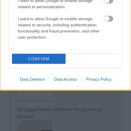
I want to allow Google to enable storage
related to personalization.
Magyarország rejtett gyöngyszemei
I want to allow Google to enable storage
related to security, including authentication
functionality and fraud prevention, and other
user protection.
CONFIRM
Mik alakítják a gondolkodásod? Avagy a kognitív
torzítások
Data Deletion
Data Access
Privacy Policy
Az egygyermekes politika és Kína gazdasági
kihívásai