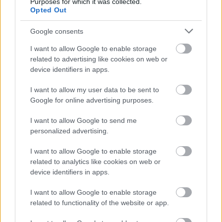
Purposes for which it was collected.
A közlekedés mérföldkövei
Opted Out
Google consents
I want to allow Google to enable storage
related to advertising like cookies on web or
device identifiers in apps.
A világ legveszélyesebb migrációs útvonalai: A
I want to allow my user data to be sent to
Közép-Mediterrán útvonal, A Darién-régió és az
Google for online advertising purposes.
Indiai-óceáni út
I want to allow Google to send me
personalized advertising.
I want to allow Google to enable storage
related to analytics like cookies on web or
device identifiers in apps.
Manaus: a dzsungel szívének városa
I want to allow Google to enable storage
related to functionality of the website or app.