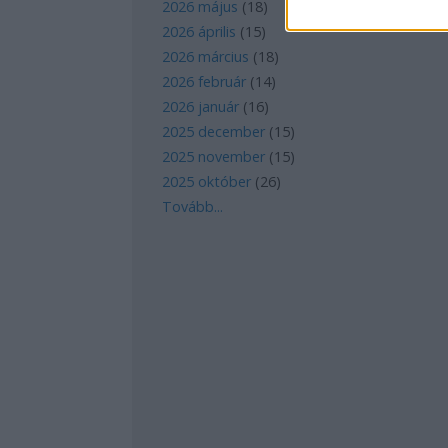
2026 május
(
18
)
2026 április
(
15
)
2026 március
(
18
)
2026 február
(
14
)
2026 január
(
16
)
2025 december
(
15
)
2025 november
(
15
)
2025 október
(
26
)
Tovább
...