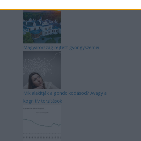
Manaus: a dzsungel szívének városa
Magyarország rejtett gyöngyszemei
Mik alakítják a gondolkodásod? Avagy a
kognitív torzítások