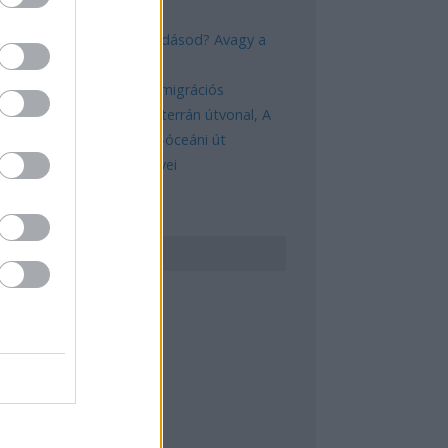
gazdasági kihívásai
Mik alakítják a gondolkodásod? Avagy a
kognitív torzítások
A világ legveszélyesebb migrációs
útvonalai: A Közép-Mediterrán útvonal, A
Darién-régió és az Indiai-óceáni út
A közlekedés mérföldkövei
ERESÉS
GYÉB