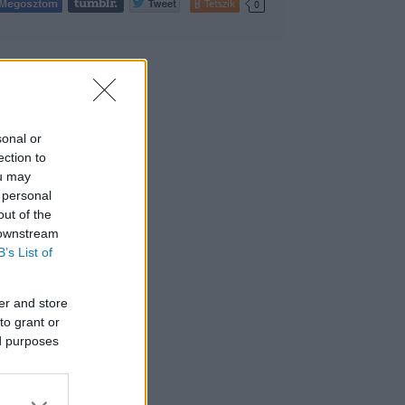
Tetszik
0
sonal or
ection to
ou may
 personal
out of the
 downstream
B’s List of
er and store
to grant or
ed purposes