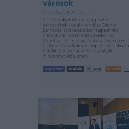
városok
BY:
KOVÁCS G. JUDIT
2022. JÚN 14.
A Fúzió Hallgatói Közösség podcast
sorozatának aktuális vendége Sándor
Barnabás, okleveles biztonságtechnikai
mérnök, minősített etikus hacker, az
Okosítsa Otthonát nevű okosotthon tervez
és kivitelező vállalkozás alapítója volt, aki álta
betekintést nyerhetünk a digitalizált
mindennapokba, amely…
Tetszik
0