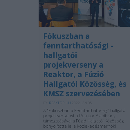
Fókuszban a
fenntarthatóság! -
hallgatói
projekverseny a
Reaktor, a Fúzió
Hallgatói Közösség, és
KMSZ szervezésében
BY:
REAKTOR.HU
2022. JAN 05.
A "Fókuszban a Fenntarthatóság!" hallgatói
projektversenyt a Reaktor Alapítvány
támogatásával a Fúzió Hallgatói Közösség
bonyolította le, a Közlekedésmérnöki