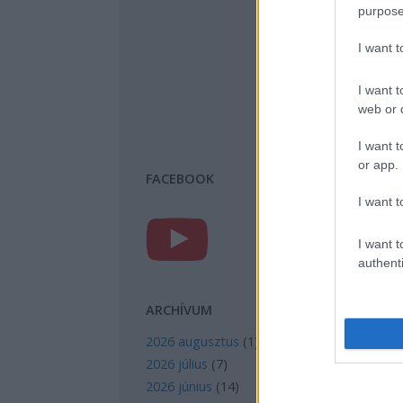
purpose
I want 
I want t
web or d
I want t
or app.
FACEBOOK
I want t
I want t
authenti
ARCHÍVUM
2026 augusztus
(
1
)
2026 július
(
7
)
2026 június
(
14
)