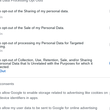
l Data Processing Opt Outs
BY:
REAKTOR.HU
2020. MÁJ 07.
Podcast sorozatunk következő adásában
o opt-out of the Sharing of my personal data.
koronavírus-törvényről, veszélyhelyzetről,
In
jogállamiságról és digitális szabadságról
beszélgettünk Varga Judit igazságügyi
o opt-out of the Sale of my Personal Data.
miniszter asszonnyal. Podcast letöltése
Megnyitás Spotify-ban Megnyitás Youtube-
In
on Miért vezették be a…
to opt-out of processing my Personal Data for Targeted
ing.
Tetszik
0
In
o opt-out of Collection, Use, Retention, Sale, and/or Sharing
ersonal Data that Is Unrelated with the Purposes for which it
lected.
Out
consents
REAKTOR
L
o allow Google to enable storage related to advertising like cookies on
evice identifiers in apps.
LEGFRISSEBB
o allow my user data to be sent to Google for online advertising