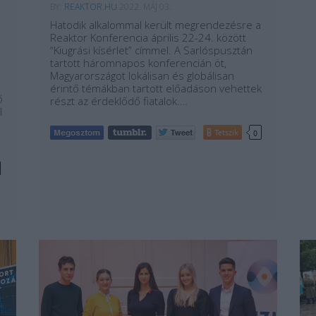
BY:
REAKTOR.HU
2022. MÁJ 03.
Hatodik alkalommal került megrendezésre a
Reaktor Konferencia április 22-24. között
“Kiugrási kísérlet” címmel. A Sarlóspusztán
tartott háromnapos konferencián öt,
Magyarországot lokálisan és globálisan
érintő témákban tartott előadáson vehettek
ő
részt az érdeklődő fiatalok.…
l
Tetszik
0