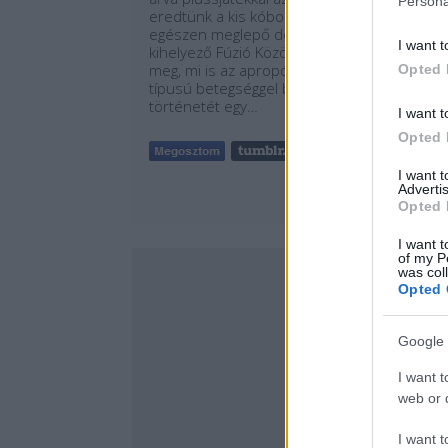
Persona
eredtünk a kis kóbor jószágoknak, és
egészen meglepő dolgot találtunk. A
I want t
kihelyező Fúzió Közösség tagjait kérdeztük
meg, mi is az apropója a játéknak. Az SMA
Opted 
típusú betegséggel bátran küzdő Zsombor
történetét egy…
I want t
Opted 
Tetszik
0
I want 
Advertis
Opted 
I want t
of my P
was col
Opted 
Google 
I want t
web or d
I want t