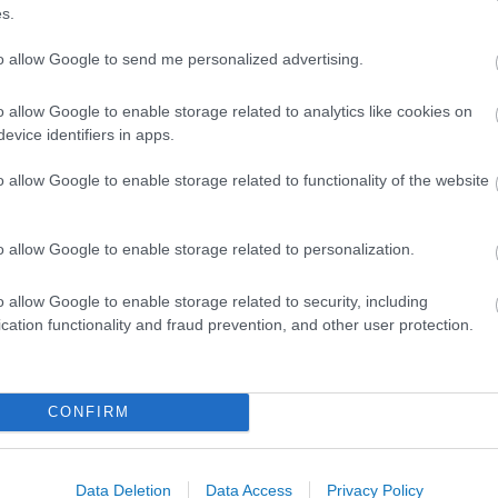
s.
to allow Google to send me personalized advertising.
o allow Google to enable storage related to analytics like cookies on
A közlekedés mérföldkövei
evice identifiers in apps.
o allow Google to enable storage related to functionality of the website
K
o allow Google to enable storage related to personalization.
A világ legveszélyesebb migrációs útvonalai:
o allow Google to enable storage related to security, including
A Közép-Mediterrán útvonal, A Darién-régió
cation functionality and fraud prevention, and other user protection.
és az Indiai-óceáni út
E
CONFIRM
Data Deletion
Data Access
Privacy Policy