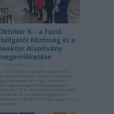
Október 6. - a Fúzió
Hallgatói Közösség és a
Reaktor Alapítvány
megemlékezése
Y:
FERENCZY IDA
2021. OKT 08.
Az 1849. október hatodikán kivégzett 13
vértanú emléknapján számtalan szervezet
egyesület emlékezett mag a hőstettről. A
tanúságtétel polgári közfelháborodásból
több mint 170 év alatt csendes emléknappá
szenderült, ám a legtöbben igyekszünk
lelkünkben megőrizni nem csak a gyászt és a
iszteletet,…