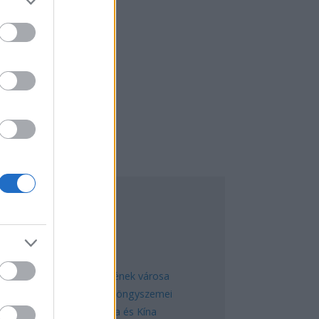
EGNÉPSZERŰBB
Manaus: a dzsungel szívének városa
Magyarország rejtett gyöngyszemei
Az egygyermekes politika és Kína