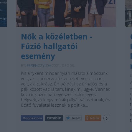
Nők a közéletben -
Fúzió hallgatói
esemény
BY:
FERENCZY IDA
2021. DEC 08.
Kislányként mindannyian másról álmodtunk:
B
volt, aki cipőtervező szeretett volna, lenni,
volt, aki cukrász. Én például az űrhajós és a
pék között vacilláltam, kinek mi, ugye. Vannak
köztünk azonban egészen különleges
hölgyek, akik egy másik pályát választanak, és
üdítő fuvallatai lesznek a politika…
Tetszik
0
t