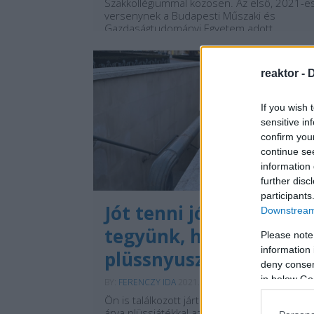
Szakkollégiummal közösen. Az első, 2021-e
versenynek a Budapesti Műszaki és
Gazdaságtudományi Egyetem adott
otthont...
reaktor -
D
If you wish 
sensitive in
confirm you
continue se
information 
further disc
participants
Jót tenni jó, avagy mit
Downstream 
tegyünk, ha
Please note
information 
plüssnyusziba botlunk
deny consent
in below Go
BY:
FERENCZY IDA
2021. FEB 19.
Ön is találkozott jártában-keltében egy-egy
árva plüssjátékkal az utcán? Nyomába