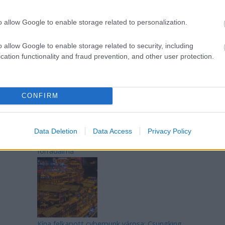
o allow Google to enable storage related to personalization.
o allow Google to enable storage related to security, including
Az egygyermekes politika és Kína gazdasági
cation functionality and fraud prevention, and other user protection.
kihívásai
CONFIRM
Data Deletion
Data Access
Privacy Policy
Japán sebességre kapcsol – A gyorsvasút
forradalma
Kína felkapott cyberpunk városa: Csungking