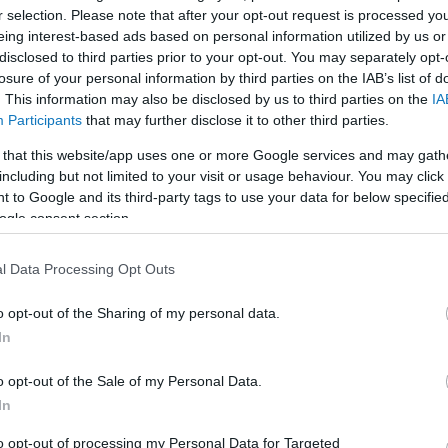
r selection. Please note that after your opt-out request is processed y
eing interest-based ads based on personal information utilized by us or
LEGFRISSEBB
disclosed to third parties prior to your opt-out. You may separately opt-
losure of your personal information by third parties on the IAB’s list of
. This information may also be disclosed by us to third parties on the
IA
Participants
that may further disclose it to other third parties.
 that this website/app uses one or more Google services and may gath
including but not limited to your visit or usage behaviour. You may click 
 to Google and its third-party tags to use your data for below specifi
A közlekedés mérföldkövei
ogle consent section.
l Data Processing Opt Outs
K
o opt-out of the Sharing of my personal data.
In
A világ legveszélyesebb migrációs útvonalai:
A Közép-Mediterrán útvonal, A Darién-régió
o opt-out of the Sale of my Personal Data.
és az Indiai-óceáni út
In
E
to opt-out of processing my Personal Data for Targeted