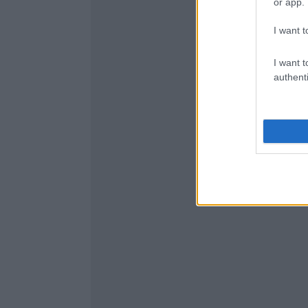
or app.
I want t
I want t
authenti