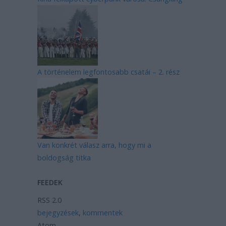
A történelem legfontosabb csatái – 2. rész
Van konkrét válasz arra, hogy mi a
boldogság titka
FEEDEK
RSS 2.0
bejegyzések
,
kommentek
Atom