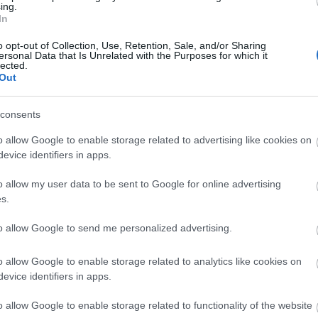
ing.
In
o opt-out of Collection, Use, Retention, Sale, and/or Sharing
ersonal Data that Is Unrelated with the Purposes for which it
lected.
Manaus: a dzsungel szívének városa
Out
consents
o allow Google to enable storage related to advertising like cookies on
evice identifiers in apps.
Magyarország rejtett gyöngyszemei
o allow my user data to be sent to Google for online advertising
s.
to allow Google to send me personalized advertising.
o allow Google to enable storage related to analytics like cookies on
Mik alakítják a gondolkodásod? Avagy a
evice identifiers in apps.
kognitív torzítások
o allow Google to enable storage related to functionality of the website