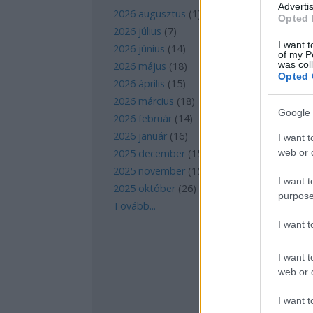
Advertis
2026 augusztus
(
1
)
Opted 
2026 július
(
7
)
I want t
2026 június
(
14
)
of my P
was col
2026 május
(
18
)
Opted 
2026 április
(
15
)
2026 március
(
18
)
Google 
2026 február
(
14
)
2026 január
(
16
)
I want t
web or d
2025 december
(
15
)
2025 november
(
15
)
I want t
2025 október
(
26
)
purpose
Tovább
...
I want 
I want t
web or d
I want t