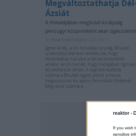
Megváltoztathatja Dél
Ázsiát
A Himalájában megbúvó királyság
pénzügyi központként akar újjászületni
BY:
NEMETHVIKTOR2002
2026. JAN 12.
Jigme király, a kis himalájai ország, Bhután
uralkodója élénken emlékszik, hogy
Amerikában tanulva a társai kinevették
amikor arról mesélt, hogy hazájában tigrisek
és elefántok élnek. A legtöbb külföldi
számára Bhután egyet jelent a havas
hegycsúcsok és alpesi fennsíkok földjével.
Még azok számára…
...
reaktor -
D
If you wish 
sensitive in