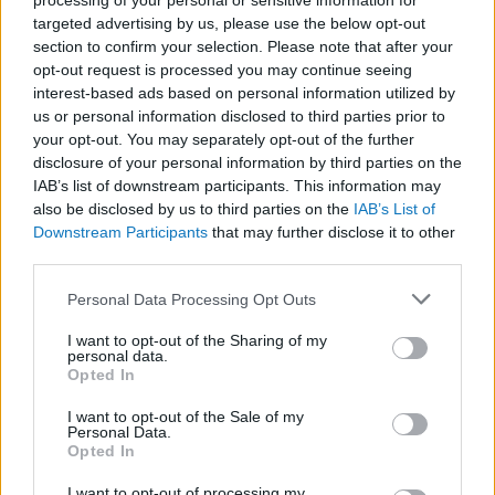
processing of your personal or sensitive information for
targeted advertising by us, please use the below opt-out
section to confirm your selection. Please note that after your
opt-out request is processed you may continue seeing
LEGFRISSEBB
interest-based ads based on personal information utilized by
us or personal information disclosed to third parties prior to
your opt-out. You may separately opt-out of the further
disclosure of your personal information by third parties on the
IAB’s list of downstream participants. This information may
also be disclosed by us to third parties on the
IAB’s List of
Downstream Participants
that may further disclose it to other
third parties.
A közlekedés mérföldkövei
Please note that this website/app uses one or more Google
Personal Data Processing Opt Outs
services and may gather and store information including but
not limited to your visit or usage behaviour. You may click to
I want to opt-out of the Sharing of my
personal data.
grant or deny consent to Google and its third-party tags to
Opted In
use your data for below specified purposes in below Google
consent section.
A világ legveszélyesebb migrációs útvonalai: A
I want to opt-out of the Sale of my
Personal Data.
Közép-Mediterrán útvonal, A Darién-régió és az
Opted In
Indiai-óceáni út
I want to opt-out of processing my