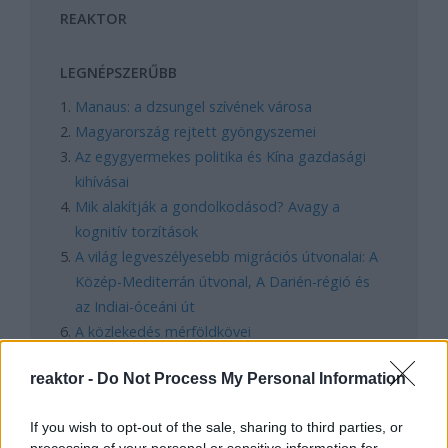
REAKTOR
LEGNÉPSZERŰBB
Manaus: a dzsungel szívének városa
Magyarország rejtett gyöngyszemei
Az egygyermekes politika és Kína gazdasági
kihívásai
Mik alakítják a gondolkodásod? Avagy a
kognitív torzítások
A világ legveszélyesebb migrációs útvonalai: A
Közép-Mediterrán útvonal, A Darién-régió és
az Indiai-óceáni út
A közlekedés mérföldkövei
reaktor -
Do Not Process My Personal Information
FACEBOOK
If you wish to opt-out of the sale, sharing to third parties, or