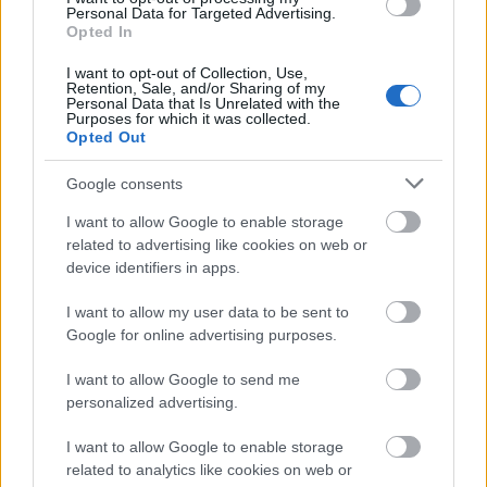
Personal Data for Targeted Advertising.
Opted In
I want to opt-out of Collection, Use,
Retention, Sale, and/or Sharing of my
Personal Data that Is Unrelated with the
Purposes for which it was collected.
Manaus: a dzsungel szívének városa
Opted Out
Google consents
I want to allow Google to enable storage
related to advertising like cookies on web or
device identifiers in apps.
Magyarország rejtett gyöngyszemei
I want to allow my user data to be sent to
Google for online advertising purposes.
I want to allow Google to send me
personalized advertising.
I want to allow Google to enable storage
Mik alakítják a gondolkodásod? Avagy a kognitív
related to analytics like cookies on web or
torzítások