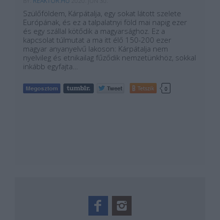
BY:
REAKTOR.HU
2020. JÚN 30.
Szülőföldem, Kárpátalja, egy sokat látott szelete
Európának, és ez a talpalatnyi föld mai napig ezer
és egy szállal kötődik a magyarsághoz. Ez a
kapcsolat túlmutat a ma itt élő 150-200 ezer
magyar anyanyelvű lakoson: Kárpátalja nem
nyelvileg és etnikailag fűződik nemzetünkhöz, sokkal
inkább egyfajta…
Tetszik
0