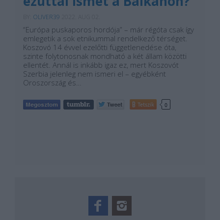
ezúttal ismét a Balkánon?
BY:
OLIVER39
2022. AUG 02.
“Európa puskaporos hordója” – már régóta csak így
emlegetik a sok etnikummal rendelkező térséget.
Koszovó 14 évvel ezelőtti függetlenedése óta,
szinte folytonosnak mondható a két állam közötti
ellentét. Annál is inkább igaz ez, mert Koszovót
Szerbia jelenleg nem ismeri el – egyébként
Oroszország és…
Tetszik
0