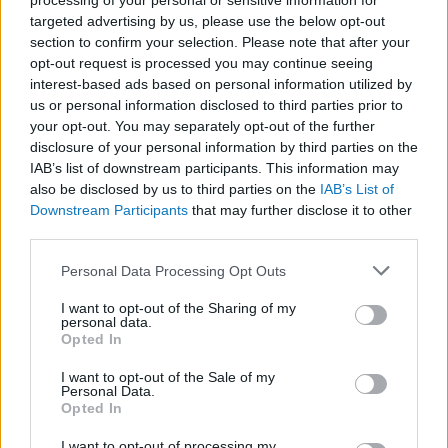
processing of your personal or sensitive information for
targeted advertising by us, please use the below opt-out
section to confirm your selection. Please note that after your
opt-out request is processed you may continue seeing
LEGFRISSEBB
interest-based ads based on personal information utilized by
us or personal information disclosed to third parties prior to
your opt-out. You may separately opt-out of the further
disclosure of your personal information by third parties on the
IAB’s list of downstream participants. This information may
also be disclosed by us to third parties on the
IAB’s List of
Downstream Participants
that may further disclose it to other
third parties.
Irak nagy dobása: új kereskedelmi út a világ
közepén
Please note that this website/app uses one or more Google
Personal Data Processing Opt Outs
services and may gather and store information including but
not limited to your visit or usage behaviour. You may click to
I want to opt-out of the Sharing of my
personal data.
grant or deny consent to Google and its third-party tags to
Opted In
use your data for below specified purposes in below Google
consent section.
I want to opt-out of the Sale of my
Personal Data.
A közlekedés mérföldkövei
Opted In
I want to opt-out of processing my