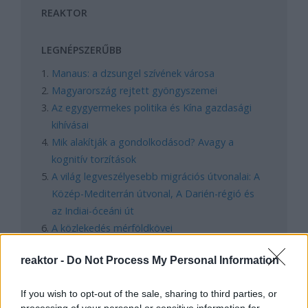
REAKTOR
LEGNÉPSZERŰBB
Manaus: a dzsungel szívének városa
Magyarország rejtett gyöngyszemei
Az egygyermekes politika és Kína gazdasági
kihívásai
Mik alakítják a gondolkodásod? Avagy a
kognitív torzítások
A világ legveszélyesebb migrációs útvonalai: A
Közép-Mediterrán útvonal, A Darién-régió és
az Indiai-óceáni út
A közlekedés mérföldkövei
reaktor -
Do Not Process My Personal Information
FACEBOOK
If you wish to opt-out of the sale, sharing to third parties, or