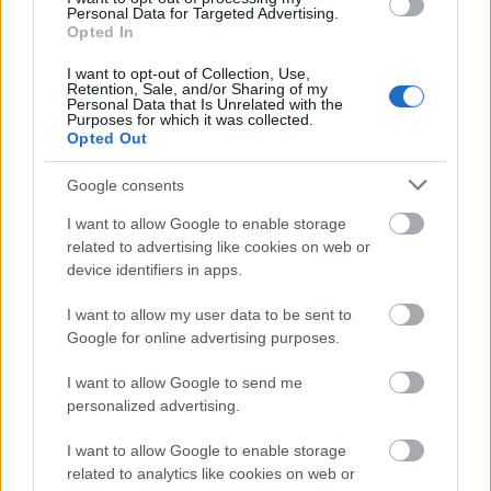
Personal Data for Targeted Advertising.
Opted In
I want to opt-out of Collection, Use,
Retention, Sale, and/or Sharing of my
Personal Data that Is Unrelated with the
A világ legveszélyesebb migrációs útvonalai: A
Purposes for which it was collected.
Közép-Mediterrán útvonal, A Darién-régió és az
Opted Out
Indiai-óceáni út
Google consents
I want to allow Google to enable storage
related to advertising like cookies on web or
device identifiers in apps.
I want to allow my user data to be sent to
Manaus: a dzsungel szívének városa
Google for online advertising purposes.
I want to allow Google to send me
personalized advertising.
I want to allow Google to enable storage
related to analytics like cookies on web or
Magyarország rejtett gyöngyszemei