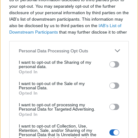
kognitív torzítások
your opt-out. You may separately opt-out of the further
disclosure of your personal information by third parties on the
A világ legveszélyesebb migrációs útvonalai: A
IAB’s list of downstream participants. This information may
Közép-Mediterrán útvonal, A Darién-régió és
also be disclosed by us to third parties on the
IAB’s List of
az Indiai-óceáni út
Downstream Participants
that may further disclose it to other
A közlekedés mérföldkövei
third parties.
Please note that this website/app uses one or more Google
Personal Data Processing Opt Outs
FACEBOOK
services and may gather and store information including but
not limited to your visit or usage behaviour. You may click to
I want to opt-out of the Sharing of my
personal data.
grant or deny consent to Google and its third-party tags to
Opted In
use your data for below specified purposes in below Google
consent section.
I want to opt-out of the Sale of my
Personal Data.
Opted In
LEGFRISSEBB
I want to opt-out of processing my
Personal Data for Targeted Advertising.
Opted In
I want to opt-out of Collection, Use,
Retention, Sale, and/or Sharing of my
Personal Data that Is Unrelated with the