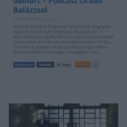
belharc – Podcast Orbán
Balázzsal
BY:
REAKTOR.HU
2020. JÚL 30.
Podcast letöltése Megnyitás Spotify-ban Megnyitás
Apple Podcasts-ben Megnyitás Youtube-on A
Miniszterelnökség államtitkára szerint a kormánynak
semmi köze az Index körüli történésekhez. Fontos
számára a jogállam, de azt gondolja, hogy politikai
bunkósbotként használják a térségben. Arra…
Tetszik
0