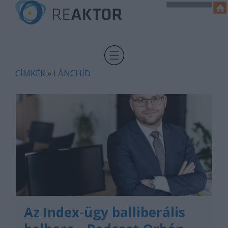
CÍMKÉK
»
LÁNCHÍD
Az Index-ügy balliberális