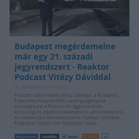
Budapest megérdemelne
már egy 21. századi
jegyrendszert - Reaktor
Podcast Vitézy Dáviddal
BY:
REAKTOR.HU
2020. MÁJ 22.
Podcast adásunkban Vitézy Dáviddal, a Budapest
Fejlesztési Központ (BFK) vezérigazgatójával
beszélgetünk a fővárosi és agglomerációs
közösségi és egyéni közlekedésről, városfejlesztési
és közlekedési beruházásokról. Podcast letöltése
Megnyitás Spotify-ban Megnyitás Apple…
Tetszik
0