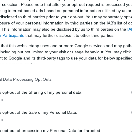
r selection. Please note that after your opt-out request is processed y
eing interest-based ads based on personal information utilized by us or
LEGFRISSEBB
disclosed to third parties prior to your opt-out. You may separately opt-
losure of your personal information by third parties on the IAB’s list of
. This information may also be disclosed by us to third parties on the
IA
Participants
that may further disclose it to other third parties.
 that this website/app uses one or more Google services and may gath
including but not limited to your visit or usage behaviour. You may click 
 to Google and its third-party tags to use your data for below specifi
A közlekedés mérföldkövei
ogle consent section.
l Data Processing Opt Outs
K
o opt-out of the Sharing of my personal data.
In
A világ legveszélyesebb migrációs útvonalai:
A Közép-Mediterrán útvonal, A Darién-régió
o opt-out of the Sale of my Personal Data.
és az Indiai-óceáni út
In
E
to opt-out of processing my Personal Data for Targeted