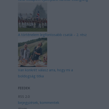
A történelem legfontosabb csatái – 2. rész
Van konkrét válasz arra, hogy mi a
boldogság titka
FEEDEK
RSS 2.0
bejegyzések
,
kommentek
Atom