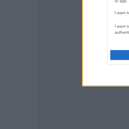
or app.
I want t
I want t
authenti