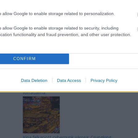
o allow Google to enable storage related to personalization.
o allow Google to enable storage related to security, including
Az egygyermekes politika és Kína gazdasági
cation functionality and fraud prevention, and other user protection.
kihívásai
CONFIRM
Data Deletion
Data Access
Privacy Policy
Japán sebességre kapcsol – A gyorsvasút
forradalma
Kína felkapott cyberpunk városa: Csungking