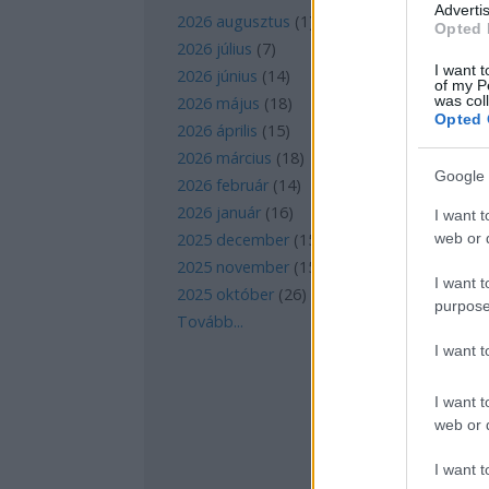
Advertis
2026 augusztus
(
1
)
Opted 
2026 július
(
7
)
I want t
2026 június
(
14
)
of my P
was col
2026 május
(
18
)
Opted 
2026 április
(
15
)
2026 március
(
18
)
Google 
2026 február
(
14
)
2026 január
(
16
)
I want t
web or d
2025 december
(
15
)
2025 november
(
15
)
I want t
2025 október
(
26
)
purpose
Tovább
...
I want 
I want t
web or d
I want t