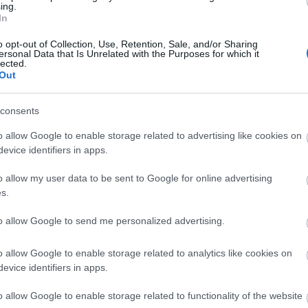
ing.
In
o opt-out of Collection, Use, Retention, Sale, and/or Sharing
ersonal Data that Is Unrelated with the Purposes for which it
lected.
Manaus: a dzsungel szívének városa
Out
consents
o allow Google to enable storage related to advertising like cookies on
evice identifiers in apps.
Magyarország rejtett gyöngyszemei
o allow my user data to be sent to Google for online advertising
s.
to allow Google to send me personalized advertising.
o allow Google to enable storage related to analytics like cookies on
Mik alakítják a gondolkodásod? Avagy a
evice identifiers in apps.
kognitív torzítások
o allow Google to enable storage related to functionality of the website