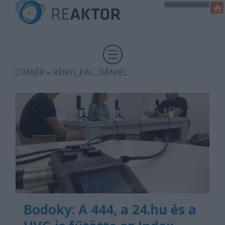
CÍMKÉK
»
RÉNYI_PÁL_DÁNIEL
Bodoky: A 444, a 24.hu és a