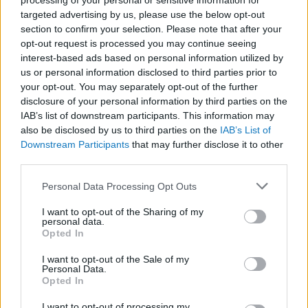
processing of your personal or sensitive information for
targeted advertising by us, please use the below opt-out
section to confirm your selection. Please note that after your
opt-out request is processed you may continue seeing
LEGFRISSEBB
interest-based ads based on personal information utilized by
us or personal information disclosed to third parties prior to
your opt-out. You may separately opt-out of the further
disclosure of your personal information by third parties on the
IAB’s list of downstream participants. This information may
also be disclosed by us to third parties on the
IAB’s List of
Downstream Participants
that may further disclose it to other
third parties.
Irak nagy dobása: új kereskedelmi út a világ
közepén
Please note that this website/app uses one or more Google
Personal Data Processing Opt Outs
services and may gather and store information including but
not limited to your visit or usage behaviour. You may click to
I want to opt-out of the Sharing of my
personal data.
grant or deny consent to Google and its third-party tags to
Opted In
use your data for below specified purposes in below Google
consent section.
I want to opt-out of the Sale of my
Personal Data.
A közlekedés mérföldkövei
Opted In
I want to opt-out of processing my