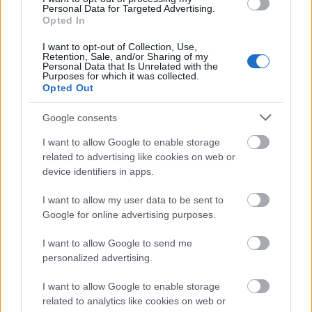
Personal Data for Targeted Advertising.
Opted In
I want to opt-out of Collection, Use,
Retention, Sale, and/or Sharing of my
Personal Data that Is Unrelated with the
A világ legveszélyesebb migrációs útvonalai: A
Purposes for which it was collected.
Közép-Mediterrán útvonal, A Darién-régió és az
Opted Out
Indiai-óceáni út
Google consents
I want to allow Google to enable storage
related to advertising like cookies on web or
device identifiers in apps.
I want to allow my user data to be sent to
Manaus: a dzsungel szívének városa
Google for online advertising purposes.
I want to allow Google to send me
personalized advertising.
I want to allow Google to enable storage
related to analytics like cookies on web or
Magyarország rejtett gyöngyszemei