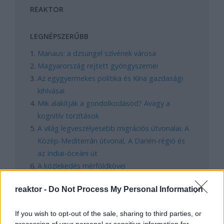
REAKTOR
LEGNÉPSZERŰBB
Manaus: a dzsungel szívének városa
Magyarország rejtett gyöngyszemei
Az egygyermekes politika és Kína gazdasági
kihívásai
Mik alakítják a gondolkodásod? Avagy a
kognitív torzítások
A világ legveszélyesebb migrációs útvonalai: A
Közép-Mediterrán útvonal, A Darién-régió és
az Indiai-óceáni út
A közlekedés mérföldkövei
reaktor -
Do Not Process My Personal Information
FACEBOOK
If you wish to opt-out of the sale, sharing to third parties, or