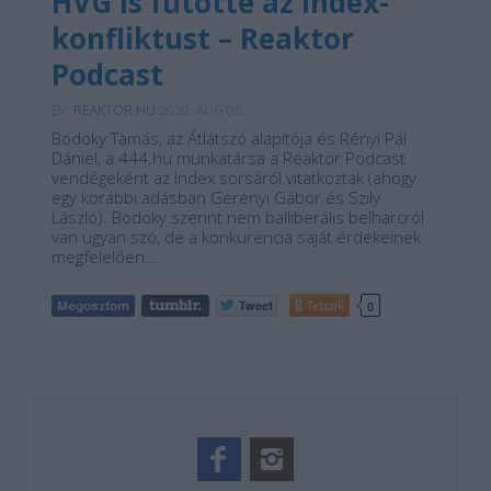
HVG is fűtötte az Index-
konfliktust – Reaktor
Podcast
BY:
REAKTOR.HU
2020. AUG 06.
Bodoky Tamás, az Átlátszó alapítója és Rényi Pál
Dániel, a 444.hu munkatársa a Reaktor Podcast
vendégeként az Index sorsáról vitatkoztak (ahogy
egy korábbi adásban Gerényi Gábor és Szily
László). Bodoky szerint nem balliberális belharcról
van ugyan szó, de a konkurencia saját érdekeinek
megfelelően…
Tetszik
0