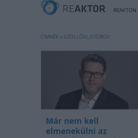
REAKTON
CÍMKÉK
»
SZÖLLŐSI_GYÖRGY
Már nem kell
elmenekülni az