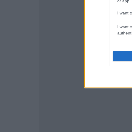
or app.
I want t
I want t
authenti