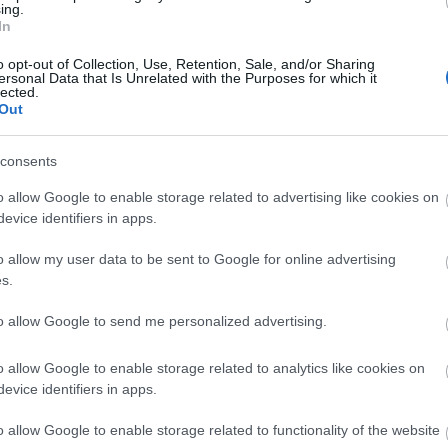
ing.
In
o opt-out of Collection, Use, Retention, Sale, and/or Sharing
A világ legveszélyesebb migrációs útvonalai:
ersonal Data that Is Unrelated with the Purposes for which it
lected.
A Közép-Mediterrán útvonal, A Darién-régió
Out
és az Indiai-óceáni út
consents
o allow Google to enable storage related to advertising like cookies on
evice identifiers in apps.
o allow my user data to be sent to Google for online advertising
Manaus: a dzsungel szívének városa
s.
to allow Google to send me personalized advertising.
o allow Google to enable storage related to analytics like cookies on
evice identifiers in apps.
Magyarország rejtett gyöngyszemei
o allow Google to enable storage related to functionality of the website