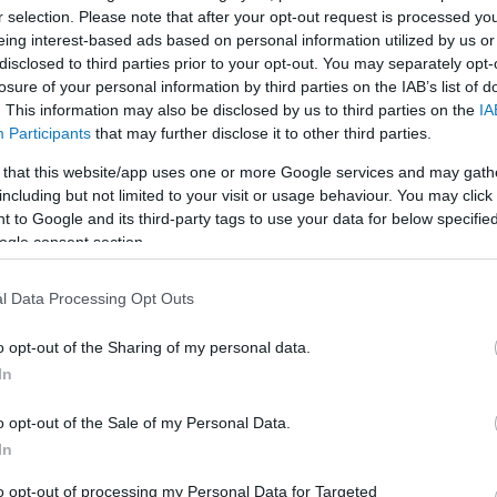
r selection. Please note that after your opt-out request is processed y
eing interest-based ads based on personal information utilized by us or
LEGFRISSEBB
disclosed to third parties prior to your opt-out. You may separately opt-
losure of your personal information by third parties on the IAB’s list of
. This information may also be disclosed by us to third parties on the
IA
Participants
that may further disclose it to other third parties.
 that this website/app uses one or more Google services and may gath
including but not limited to your visit or usage behaviour. You may click 
 to Google and its third-party tags to use your data for below specifi
Irak nagy dobása: új kereskedelmi út a világ
ogle consent section.
közepén
l Data Processing Opt Outs
K
o opt-out of the Sharing of my personal data.
In
A közlekedés mérföldkövei
o opt-out of the Sale of my Personal Data.
In
E
to opt-out of processing my Personal Data for Targeted