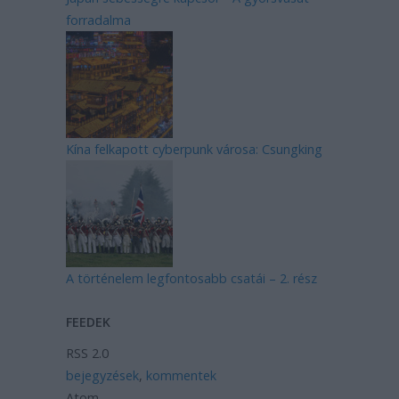
forradalma
Kína felkapott cyberpunk városa: Csungking
A történelem legfontosabb csatái – 2. rész
FEEDEK
RSS 2.0
bejegyzések
,
kommentek
Atom