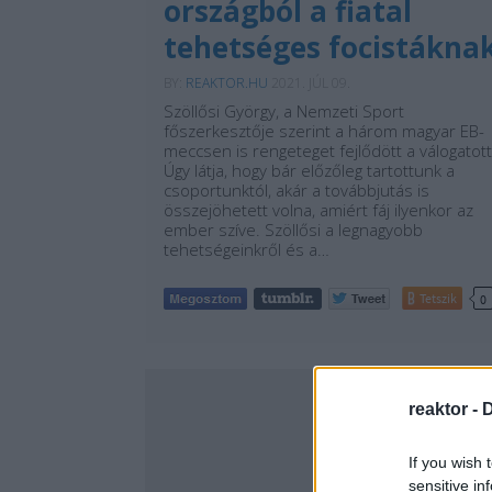
országból a fiatal
tehetséges focistákna
BY:
REAKTOR.HU
2021. JÚL 09.
Szöllősi György, a Nemzeti Sport
főszerkesztője szerint a három magyar EB-
meccsen is rengeteget fejlődött a válogatott
Úgy látja, hogy bár előzőleg tartottunk a
csoportunktól, akár a továbbjutás is
összejöhetett volna, amiért fáj ilyenkor az
ember szíve. Szöllősi a legnagyobb
tehetségeinkről és a…
Tetszik
0
reaktor -
D
If you wish 
sensitive in