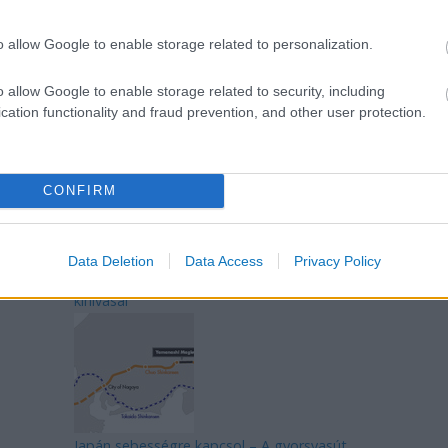
o allow Google to enable storage related to personalization.
o allow Google to enable storage related to security, including
Mik alakítják a gondolkodásod? Avagy a
cation functionality and fraud prevention, and other user protection.
kognitív torzítások
CONFIRM
Data Deletion
Data Access
Privacy Policy
Az egygyermekes politika és Kína gazdasági
kihívásai
Japán sebességre kapcsol – A gyorsvasút