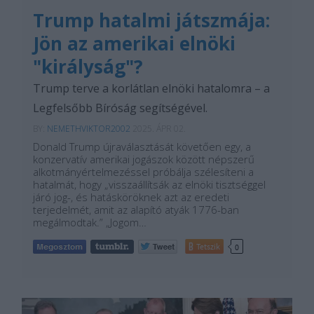
Trump hatalmi játszmája:
Jön az amerikai elnöki
"királyság"?
Trump terve a korlátlan elnöki hatalomra – a
Legfelsőbb Bíróság segítségével.
BY:
NEMETHVIKTOR2002
2025. ÁPR 02.
Donald Trump újraválasztását követően egy, a
konzervatív amerikai jogászok között népszerű
alkotmányértelmezéssel próbálja szélesíteni a
hatalmát, hogy „visszaállítsák az elnöki tisztséggel
járó jog-, és hatásköröknek azt az eredeti
terjedelmét, amit az alapító atyák 1776-ban
megálmodtak.” „Jogom…
Tetszik
0