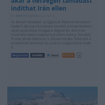
akár a hétvégén támadást
indíthat Irán ellen
BY:
BARANYI ESZTER
2026. FEB 20.
Az elmúlt hetekben az Egyesült Államok fokozatos
haderő-átcsoportosításba kezdett a Közel-Keleten,
olyan pozíciókba mozgatva fegyvereit, ahonnan
rövid időn belül csapást tud mérni Iránra. Donald J.
Trump elnök többször is élesen bírálta Teheránt a
tüntetések leverése és a véres megtorlások miatt.
A…
Tetszik
0