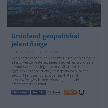
Grönland geopolitikai
jelentősége
BY:
BEKE BALÁZS GÁBOR
2026. JAN 27.
Grönland évtizedeken keresztül legfeljebb az egyre
inkább veszélyeztetett jegesmedvék és a gyorsan
olvadó sarkvidéki jég kontextusában került a
figyelem középpontjába, de napjainkban inkább
geopolitikai szempontból, a nagyhatalmak
érdekszférájának metszéspontjában való
elhelyezkedése miatt…
Tetszik
0