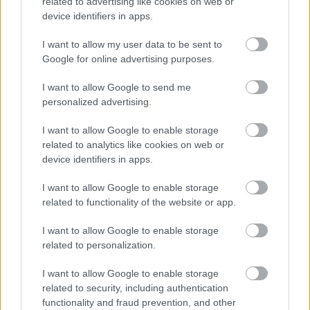
Oroszország és a Nyugat
related to advertising like cookies on web or
device identifiers in apps.
között
I want to allow my user data to be sent to
BY:
NEMETHVIKTOR2002
2025. MÁR 17.
Google for online advertising purposes.
Törökország a 2022. február 24-én kitört orosz-
ukrán háború kezdete óta igyekszik egyensúlyozni
I want to allow Google to send me
az oroszok és a nyugat között. Egyrészt
personalized advertising.
megpróbálja magát Ukrajna-pártinak, másrészt
pedig nem nyíltan Oroszország-ellenesnek mutatni.
Ez a stratégia sok szempontból figyelemre méltóan
I want to allow Google to enable storage
sikeresnek…
related to analytics like cookies on web or
device identifiers in apps.
Tetszik
0
I want to allow Google to enable storage
related to functionality of the website or app.
I want to allow Google to enable storage
related to personalization.
I want to allow Google to enable storage
related to security, including authentication
functionality and fraud prevention, and other