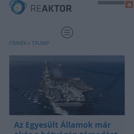
CÍMKÉK
»
TRUMP
Az Egyesült Államok már