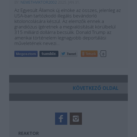
BY:
NEMETHVIKTOR2002
2025. JAN 31.
Az Egyesült Államok új elnöke az összes, jelenleg az
USA-ban tartózkodó illegális bevándorló
kitoloncolására készül. Az elemzők ennek a
grandiózus ígéretnek a megvalósítását körülbelül
315 milliárd dollárra becsülik. Donald Trump az
amerikai történelem legnagyobb deportálási
műveletének nevezi…
Tetszik
0
KÖVETKEZŐ OLDAL
REAKTOR