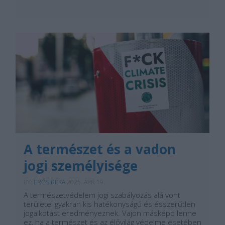
A természet és a vadon
jogi személyisége
BY:
ERŐS RÉKA
2025. ÁPR 19.
A természetvédelem jogi szabályozás alá vont
területei gyakran kis hatékonyságú és ésszerűtlen
jogalkotást eredményeznek. Vajon másképp lenne
ez, ha a természet és az élővilág védelme esetében