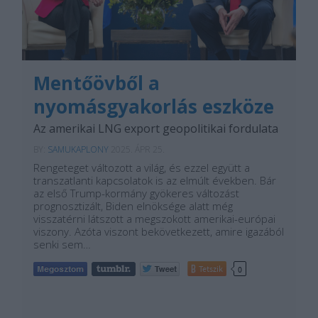
Mentőövből a
nyomásgyakorlás eszköze
Az amerikai LNG export geopolitikai fordulata
BY:
SAMUKAPLONY
2025. ÁPR 25.
Rengeteget változott a világ, és ezzel együtt a
transzatlanti kapcsolatok is az elmúlt években. Bár
az első Trump-kormány gyökeres változást
prognosztizált, Biden elnöksége alatt még
visszatérni látszott a megszokott amerikai-európai
viszony. Azóta viszont bekövetkezett, amire igazából
senki sem…
Tetszik
0