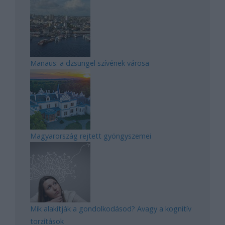
Manaus: a dzsungel szívének városa
Magyarország rejtett gyöngyszemei
Mik alakítják a gondolkodásod? Avagy a kognitív
torzítások