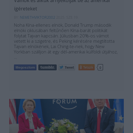
Vámok és alkuk árnyékolják be az amerikai
ígéreteket
BY:
NEMETHVIKTOR2002
2025. SZE 19.
Noha Kína-ellenes elnök, Donald Trump második
elnöki ciklusában feltűnően Kína-barát politikát
folytat Tajvan kapcsán. Júliusban 20%-os vámot
vetett ki a szigetre, és Peking kérésére megtiltotta
Tajvan elnökének, Lai Ching-te-nek, hogy New
Yorkban szálljon át egy dél-amerikai külföldi útjához,
…
Tetszik
0