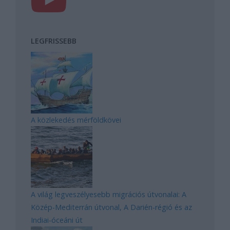
LEGFRISSEBB
A közlekedés mérföldkövei
A világ legveszélyesebb migrációs útvonalai: A
Közép-Mediterrán útvonal, A Darién-régió és az
Indiai-óceáni út