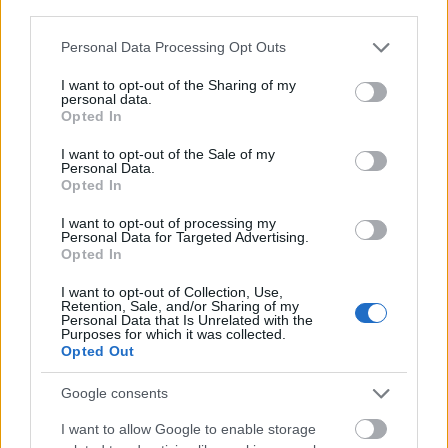
third parties.
Tetszik
0
Please note that this website/app uses one or more Google
Personal Data Processing Opt Outs
services and may gather and store information including but
not limited to your visit or usage behaviour. You may click to
I want to opt-out of the Sharing of my
personal data.
grant or deny consent to Google and its third-party tags to
Opted In
use your data for below specified purposes in below Google
consent section.
I want to opt-out of the Sale of my
Personal Data.
Opted In
I want to opt-out of processing my
Personal Data for Targeted Advertising.
Opted In
I want to opt-out of Collection, Use,
Retention, Sale, and/or Sharing of my
Personal Data that Is Unrelated with the
Purposes for which it was collected.
Opted Out
Törökország
Google consents
hintapolitikája - lavírozás
I want to allow Google to enable storage