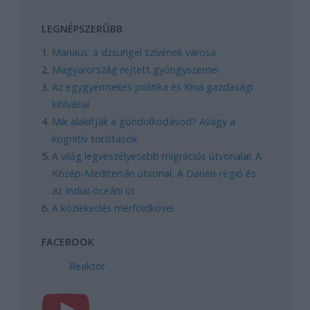
LEGNÉPSZERŰBB
Manaus: a dzsungel szívének városa
Magyarország rejtett gyöngyszemei
Az egygyermekes politika és Kína gazdasági
kihívásai
Mik alakítják a gondolkodásod? Avagy a
kognitív torzítások
A világ legveszélyesebb migrációs útvonalai: A
Közép-Mediterrán útvonal, A Darién-régió és
az Indiai-óceáni út
A közlekedés mérföldkövei
FACEBOOK
Reaktor