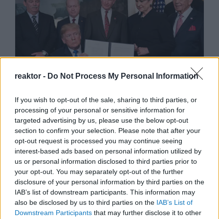
reaktor -
Do Not Process My Personal Information
Vámháború - Kell-e
If you wish to opt-out of the sale, sharing to third parties, or
processing of your personal or sensitive information for
tartanunk Donald Trump
targeted advertising by us, please use the below opt-out
vámpolitikájától?
section to confirm your selection. Please note that after your
opt-out request is processed you may continue seeing
BY:
BEKE BALÁZS GÁBOR
2025. MÁR 29.
interest-based ads based on personal information utilized by
us or personal information disclosed to third parties prior to
Már Donald Trump 2025.januári beiktatását
megelőzően lehetséges, a világkereskedelmet
your opt-out. You may separately opt-out of the further
potenciálisan értintő intézkedésekről cikkeztek a
disclosure of your personal information by third parties on the
világsajtóban. Trump elnök második ciklusának első
IAB’s list of downstream participants. This information may
heteiben a várakozásoknak megfelelően a fennálló
also be disclosed by us to third parties on the
IAB’s List of
nemzetközi kereskedelmi viszonyokra nézve
Downstream Participants
that may further disclose it to other
radikális lépéseket…