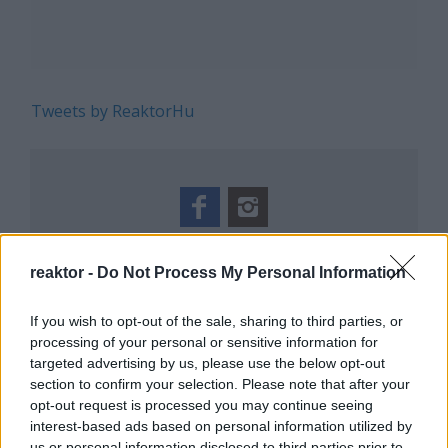
Tweets by ReaktorHu
REAKTOR
reaktor -
Do Not Process My Personal Information
LEGNÉPSZERŰBB
If you wish to opt-out of the sale, sharing to third parties, or
Manaus: a dzsungel szívének városa
processing of your personal or sensitive information for
targeted advertising by us, please use the below opt-out
Magyarország rejtett gyöngyszemei
section to confirm your selection. Please note that after your
Az egygyermekes politika és Kína gazdasági
opt-out request is processed you may continue seeing
kihívásai
interest-based ads based on personal information utilized by
Mik alakítják a gondolkodásod? Avagy a
us or personal information disclosed to third parties prior to