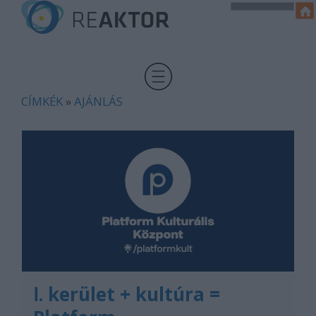
CÍMKÉK
»
AJÁNLÁS
Ⅰ. kerület + kultúra =