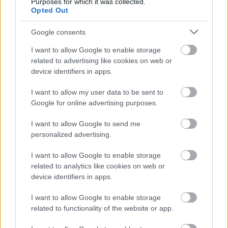
Purposes for which it was collected.
A közlekedés mérföldkövei
Opted Out
Google consents
I want to allow Google to enable storage
related to advertising like cookies on web or
device identifiers in apps.
A világ legveszélyesebb migrációs útvonalai: A
I want to allow my user data to be sent to
Közép-Mediterrán útvonal, A Darién-régió és az
Google for online advertising purposes.
Indiai-óceáni út
I want to allow Google to send me
personalized advertising.
I want to allow Google to enable storage
related to analytics like cookies on web or
device identifiers in apps.
Manaus: a dzsungel szívének városa
I want to allow Google to enable storage
related to functionality of the website or app.