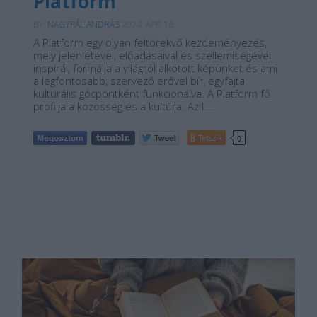
Platform
BY:
NAGYPÁL ANDRÁS
2024. ÁPR 16.
A Platform egy olyan feltörekvő kezdeményezés,
mely jelenlétével, előadásaival és szellemiségével
inspirál, formálja a világról alkotott képünket és ami
a legfontosabb, szervező erővel bír, egyfajta
kulturális gócpontként funkcionálva. A Platform fő
profilja a közösség és a kultúra. Az I.…
Tetszik
0