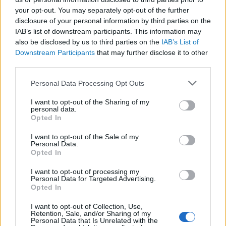
kognitív torzítások
your opt-out. You may separately opt-out of the further
disclosure of your personal information by third parties on the
A világ legveszélyesebb migrációs útvonalai: A
IAB’s list of downstream participants. This information may
Közép-Mediterrán útvonal, A Darién-régió és
also be disclosed by us to third parties on the
IAB’s List of
az Indiai-óceáni út
Downstream Participants
that may further disclose it to other
A közlekedés mérföldkövei
third parties.
Please note that this website/app uses one or more Google
Personal Data Processing Opt Outs
FACEBOOK
services and may gather and store information including but
not limited to your visit or usage behaviour. You may click to
I want to opt-out of the Sharing of my
personal data.
grant or deny consent to Google and its third-party tags to
Opted In
use your data for below specified purposes in below Google
consent section.
I want to opt-out of the Sale of my
Personal Data.
Opted In
LEGFRISSEBB
I want to opt-out of processing my
Personal Data for Targeted Advertising.
Opted In
I want to opt-out of Collection, Use,
Retention, Sale, and/or Sharing of my
Personal Data that Is Unrelated with the