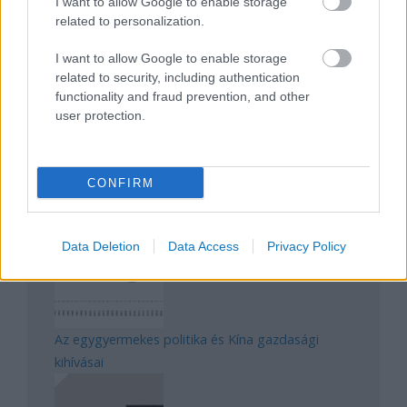
I want to allow Google to enable storage
related to personalization.
Magyarország rejtett gyöngyszemei
I want to allow Google to enable storage
related to security, including authentication
functionality and fraud prevention, and other
user protection.
CONFIRM
Mik alakítják a gondolkodásod? Avagy a kognitív
torzítások
Data Deletion
Data Access
Privacy Policy
Az egygyermekes politika és Kína gazdasági
kihívásai