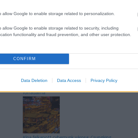
o allow Google to enable storage related to personalization.
o allow Google to enable storage related to security, including
Az egygyermekes politika és Kína gazdasági
cation functionality and fraud prevention, and other user protection.
kihívásai
CONFIRM
Data Deletion
Data Access
Privacy Policy
Japán sebességre kapcsol – A gyorsvasút
forradalma
Kína felkapott cyberpunk városa: Csungking