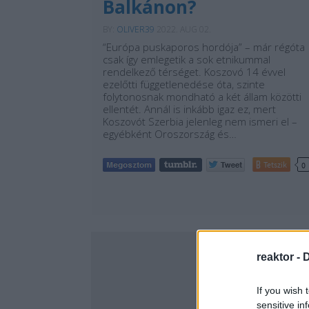
Balkánon?
BY:
OLIVER39
2022. AUG 02.
“Európa puskaporos hordója” – már régóta
csak így emlegetik a sok etnikummal
rendelkező térséget. Koszovó 14 évvel
ezelőtti függetlenedése óta, szinte
folytonosnak mondható a két állam közötti
ellentét. Annál is inkább igaz ez, mert
Koszovót Szerbia jelenleg nem ismeri el –
egyébként Oroszország és…
Tetszik
0
reaktor -
D
If you wish 
sensitive in