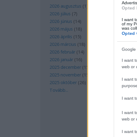
Advertis
2026 augusztus
(
1
)
Opted 
2026 július
(
7
)
I want t
2026 június
(
14
)
of my P
was col
2026 május
(
18
)
Opted 
2026 április
(
15
)
2026 március
(
18
)
Google 
2026 február
(
14
)
2026 január
(
16
)
I want t
web or d
2025 december
(
15
)
2025 november
(
15
)
I want t
2025 október
(
26
)
purpose
Tovább
...
I want 
I want t
web or d
I want t