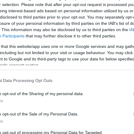
r selection. Please note that after your opt-out request is processed y
eing interest-based ads based on personal information utilized by us or
LEGFRISSEBB
disclosed to third parties prior to your opt-out. You may separately opt-
losure of your personal information by third parties on the IAB’s list of
. This information may also be disclosed by us to third parties on the
IA
Participants
that may further disclose it to other third parties.
 that this website/app uses one or more Google services and may gath
including but not limited to your visit or usage behaviour. You may click 
 to Google and its third-party tags to use your data for below specifi
A közlekedés mérföldkövei
ogle consent section.
l Data Processing Opt Outs
K
o opt-out of the Sharing of my personal data.
In
A világ legveszélyesebb migrációs útvonalai:
A Közép-Mediterrán útvonal, A Darién-régió
o opt-out of the Sale of my Personal Data.
és az Indiai-óceáni út
In
E
to opt-out of processing my Personal Data for Targeted