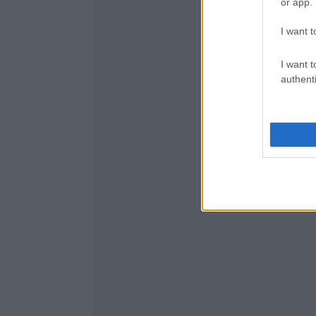
or app.
I want t
I want t
authenti