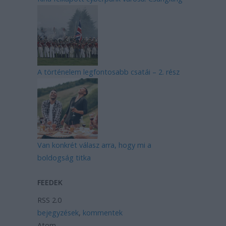
A történelem legfontosabb csatái – 2. rész
Van konkrét válasz arra, hogy mi a
boldogság titka
FEEDEK
RSS 2.0
bejegyzések
,
kommentek
Atom