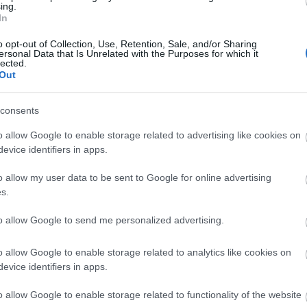
ing.
In
o opt-out of Collection, Use, Retention, Sale, and/or Sharing
ersonal Data that Is Unrelated with the Purposes for which it
lected.
Manaus: a dzsungel szívének városa
Out
consents
o allow Google to enable storage related to advertising like cookies on
evice identifiers in apps.
Magyarország rejtett gyöngyszemei
o allow my user data to be sent to Google for online advertising
s.
to allow Google to send me personalized advertising.
o allow Google to enable storage related to analytics like cookies on
Mik alakítják a gondolkodásod? Avagy a
evice identifiers in apps.
kognitív torzítások
o allow Google to enable storage related to functionality of the website