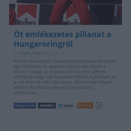
Öt emlékezetes pillanat a
Hungaroringről
BY:
ARMINVFABIAN
2022. JÚL 30.
Az idén bevezetett szabálymódosításokat követően
egy különösen is izgalmas szezon elé nézett a
Forma 1 világa, az évad kicsit több mint felének
elteltével pedig sok fordulatot láttunk, különösen is
a sok éven át tartó Mercedes dominancia helyett
előtörő Red Bull és Ferrari (azon belül is
elsősorban…
Tetszik
0