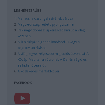
LEGNÉPSZERŰBB
Manaus: a dzsungel szívének városa
Magyarország rejtett gyöngyszemei
Irak nagy dobása: új kereskedelmi út a világ
közepén
Mik alakítják a gondolkodásod? Avagy a
kognitív torzítások
A világ legveszélyesebb migrációs útvonalai: A
Közép-Mediterrán útvonal, A Darién-régió és
az Indiai-óceáni út
A közlekedés mérföldkövei
FACEBOOK