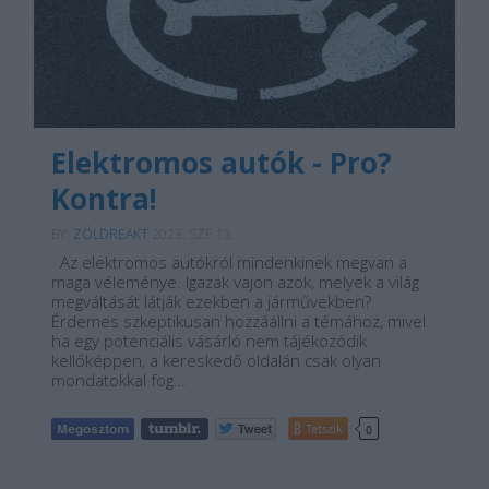
Elektromos autók - Pro?
Kontra!
BY:
ZÖLDREAKT
2023. SZE 13.
Az elektromos autókról mindenkinek megvan a
maga véleménye. Igazak vajon azok, melyek a világ
megváltását látják ezekben a járművekben?
Érdemes szkeptikusan hozzáállni a témához, mivel
ha egy potenciális vásárló nem tájékozódik
kellőképpen, a kereskedő oldalán csak olyan
mondatokkal fog…
Tetszik
0