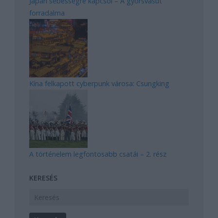
Japán sebességre kapcsol – A gyorsvasút
forradalma
Kína felkapott cyberpunk városa: Csungking
A történelem legfontosabb csatái – 2. rész
KERESÉS