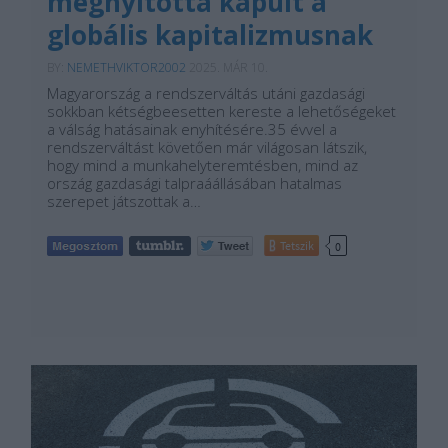
megnyitotta kapuit a
globális kapitalizmusnak
BY:
NEMETHVIKTOR2002
2025. MÁR 10.
Magyarország a rendszerváltás utáni gazdasági
sokkban kétségbeesetten kereste a lehetőségeket
a válság hatásainak enyhítésére.35 évvel a
rendszerváltást követően már világosan látszik,
hogy mind a munkahelyteremtésben, mind az
ország gazdasági talpraáállásában hatalmas
szerepet játszottak a…
Tetszik
0