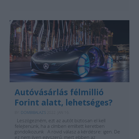
Autóvásárlás félmillió
Forint alatt, lehetséges?
BY:
DOMBIBALAZS
2022. JAN 16.
Leszögezném, ezt az autót biztosan el kell
felejtenünk, ha a címben említett keretben
gondolkozunk A rövid válasz a kérdésre: igen. De
ez nem ilyen egyszerű, mert ebben az