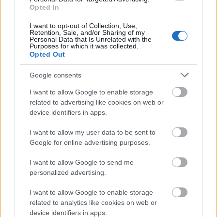
Opted In
I want to opt-out of Collection, Use,
Retention, Sale, and/or Sharing of my
Personal Data that Is Unrelated with the
Purposes for which it was collected.
Opted Out
Google consents
I want to allow Google to enable storage
A felívelés nem lineáris,
related to advertising like cookies on web or
hanem exponenciális lesz
device identifiers in apps.
Michelisz Norbert és Szujó Zoltán
I want to allow my user data to be sent to
Google for online advertising purposes.
beszélgetése az elektromos járművek jövőjéről
BY:
REAKTOR.HU
2021. JÚN 24.
I want to allow Google to send me
A Klímapolitikai Intézet és Reaktor alapítvány közös
personalized advertising.
szervezésében valósult meg Michelisz Norbert
világbajnok autóversenyző és Szujó Zoltán
I want to allow Google to enable storage
szakújságíró, műsorvezető vitája a motorsport és a
related to analytics like cookies on web or
klímaváltozás kapcsolatáról. A beszélgetés elején
device identifiers in apps.
tisztázni kellett azt a megosztó kérdéskört, ami