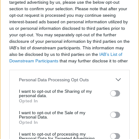
targeted advertising by us, please use the below opt-out
Magyar autódizájnerek -
section to confirm your selection. Please note that after your
opt-out request is processed you may continue seeing
senki sem tudja, miért
interest-based ads based on personal information utilized by
vagyunk ebben ilyen jók
us or personal information disclosed to third parties prior to
your opt-out. You may separately opt-out of the further
BY:
FERENCZY IDA
2021. AUG 31.
disclosure of your personal information by third parties on the
Nem én vagyok az egyetlen, aki az oviban nyíltan
IAB’s list of downstream participants. This information may
odavolt a kisautókért, és azért a bizonyos kicsi,
also be disclosed by us to third parties on the
IAB’s List of
műanyag motorért. Szerintem azzal sem vagyok
Downstream Participants
that may further disclose it to other
egyedül, hogy a kollégiumba költözésemig a szobám
third parties.
tele volt az innen-onnan szervált kis kocsikkal, amit
érettségire való tanulás helyett művészien…
Please note that this website/app uses one or more Google
Personal Data Processing Opt Outs
services and may gather and store information including but
Tetszik
0
not limited to your visit or usage behaviour. You may click to
I want to opt-out of the Sharing of my
personal data.
grant or deny consent to Google and its third-party tags to
Opted In
use your data for below specified purposes in below Google
consent section.
I want to opt-out of the Sale of my
Personal Data.
Opted In
I want to opt-out of processing my
Personal Data for Targeted Advertising.