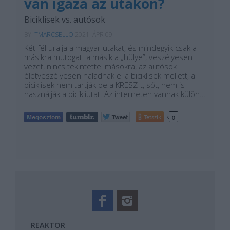
van igaza az utakon?
Biciklisek vs. autósok
BY:
TMARCSELLO
2021. ÁPR 09.
Két fél uralja a magyar utakat, és mindegyik csak a
másikra mutogat: a másik a „hülye”, veszélyesen
vezet, nincs tekintettel másokra, az autósok
életveszélyesen haladnak el a biciklisek mellett, a
biciklisek nem tartják be a KRESZ-t, sőt, nem is
használják a bicikliutat. Az interneten vannak külön…
Tetszik
0
REAKTOR