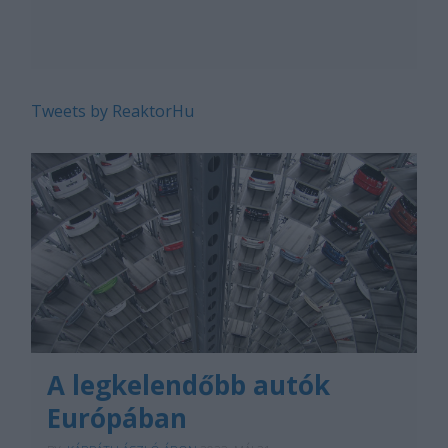
Tweets by ReaktorHu
A legkelendőbb autók
Európában