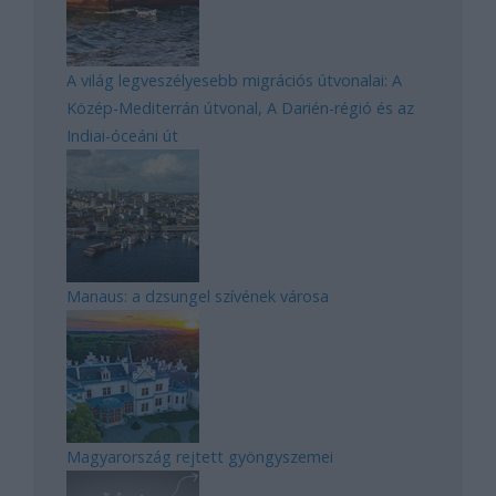
A világ legveszélyesebb migrációs útvonalai: A
Közép-Mediterrán útvonal, A Darién-régió és az
Indiai-óceáni út
Manaus: a dzsungel szívének városa
Magyarország rejtett gyöngyszemei