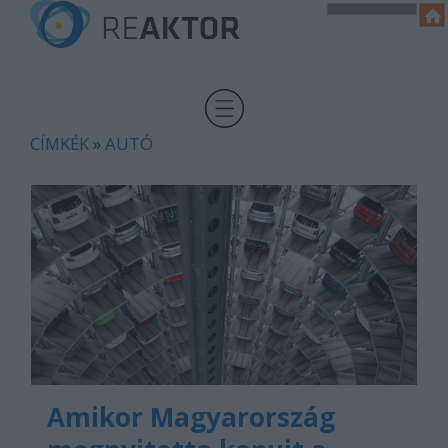
CÍMKÉK
»
AUTÓ
Amikor Magyarország