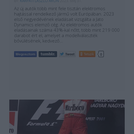
BY:
KÁRPÁTI LÁSZLÓ ÁRON
2023. MÁJ 31.
Az új autók több mint fele tisztán elektromos
hajtással rendelkező jármű volt Európában. 2023
első negyedévének eladásait vizsgálta a Jato
Dynamics elemző cég. Az elektromos autók
eladásainak száma 43%-kal nőtt, több mint 219 000
darabot ért el, amelyet a modellválaszték
bővülésének, kedvező…
Tetszik
0