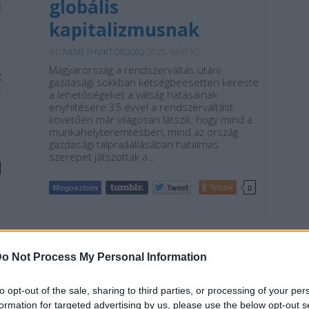
globális
s
kapitalizmusnak
BY:
NEMETHVIKTOR2002
2025. MÁR 10.
Magyarország a rendszerváltás utáni
g
gazdasági sokkban kétségbeesetten kereste
.
a lehetőségeket a válság hatásainak
enyhítésére.35 évvel a rendszerváltást
követően már világosan látszik, hogy mind a
munkahelyteremtésben, mind az ország
gazdasági talpraáállásában hatalmas
szerepet játszottak a…
Tetszik
0
o Not Process My Personal Information
to opt-out of the sale, sharing to third parties, or processing of your per
REAKTOR
L
formation for targeted advertising by us, please use the below opt-out s