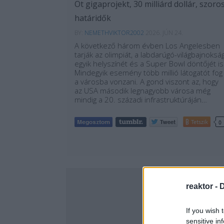
Öt gigaprojekt, 30 milliárd dollár, szoro
határidők
BY:
NEMETHVIKTOR2002
2026. JÚN 24.
A következő három évben Los Angelesben
tarják az olimpiát, a labdarúgó-világbajnoksá
egyik helyszínét és a Super Bowl döntőjét is
Mindegyik esemény több millió látogatót fog
a városba vonzani. A gond viszont az, hogy
az USA második legnagyobb városa még
mindig a 20. századi infrastruktúráján…
Tetszik
0
reaktor -
D
If you wish 
sensitive in