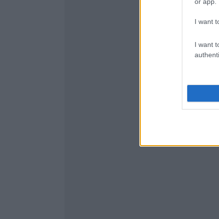
or app.
I want t
I want t
authenti