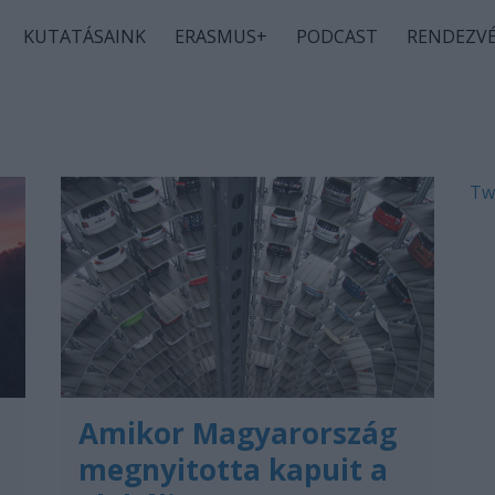
KUTATÁSAINK
ERASMUS+
PODCAST
RENDEZV
Tw
Amikor Magyarország
megnyitotta kapuit a