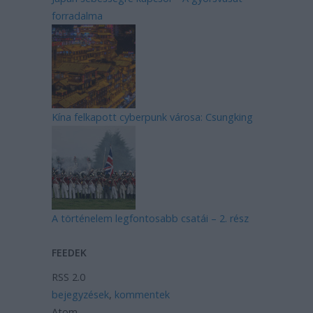
forradalma
Kína felkapott cyberpunk városa: Csungking
A történelem legfontosabb csatái – 2. rész
FEEDEK
RSS 2.0
bejegyzések
,
kommentek
Atom