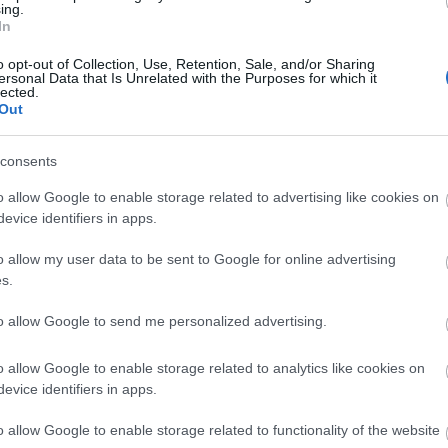
ing.
In
o opt-out of Collection, Use, Retention, Sale, and/or Sharing
A világ legveszélyesebb migrációs útvonalai:
ersonal Data that Is Unrelated with the Purposes for which it
lected.
A Közép-Mediterrán útvonal, A Darién-régió
Out
és az Indiai-óceáni út
consents
o allow Google to enable storage related to advertising like cookies on
evice identifiers in apps.
o allow my user data to be sent to Google for online advertising
Manaus: a dzsungel szívének városa
s.
to allow Google to send me personalized advertising.
o allow Google to enable storage related to analytics like cookies on
evice identifiers in apps.
Magyarország rejtett gyöngyszemei
o allow Google to enable storage related to functionality of the website