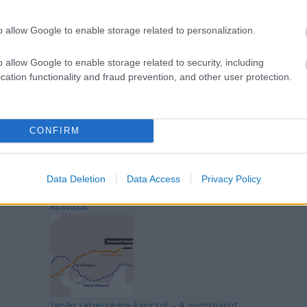
o allow Google to enable storage related to personalization.
o allow Google to enable storage related to security, including
Mik alakítják a gondolkodásod? Avagy a
cation functionality and fraud prevention, and other user protection.
kognitív torzítások
CONFIRM
Data Deletion
Data Access
Privacy Policy
Az egygyermekes politika és Kína gazdasági
kihívásai
Japán sebességre kapcsol – A gyorsvasút