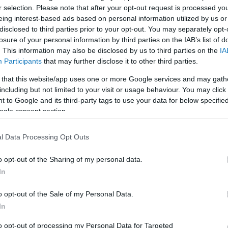
r selection. Please note that after your opt-out request is processed y
eing interest-based ads based on personal information utilized by us or
LEGFRISSEBB
disclosed to third parties prior to your opt-out. You may separately opt-
losure of your personal information by third parties on the IAB’s list of
. This information may also be disclosed by us to third parties on the
IA
Participants
that may further disclose it to other third parties.
 that this website/app uses one or more Google services and may gath
including but not limited to your visit or usage behaviour. You may click 
 to Google and its third-party tags to use your data for below specifi
Irak nagy dobása: új kereskedelmi út a világ
ogle consent section.
közepén
l Data Processing Opt Outs
K
o opt-out of the Sharing of my personal data.
In
A közlekedés mérföldkövei
o opt-out of the Sale of my Personal Data.
In
E
to opt-out of processing my Personal Data for Targeted