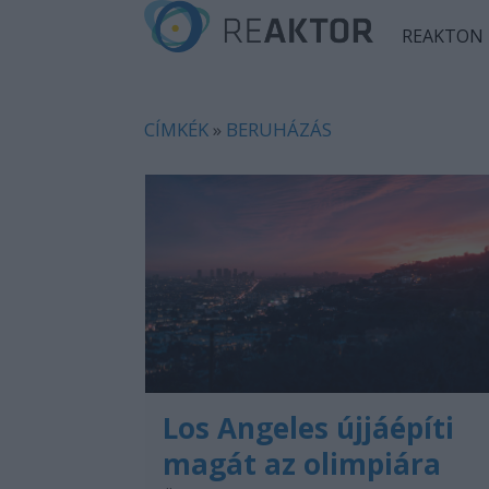
REAKTON
CÍMKÉK
»
BERUHÁZÁS
Los Angeles újjáépíti
magát az olimpiára