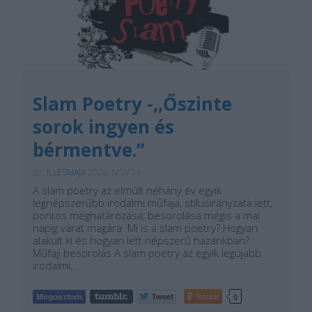
Slam Poetry -,,Őszinte
sorok ingyen és
bérmentve.”
BY:
ILLESMAJA
2022. NOV 16.
A slam poetry az elmúlt néhány év egyik
legnépszerűbb irodalmi műfaja, stílusirányzata lett,
pontos meghatározása, besorolása mégis a mai
napig várat magára. Mi is a slam poetry? Hogyan
alakult ki és hogyan lett népszerű hazánkban?
Műfaji besorolás A slam poetry az egyik legújabb
irodalmi,…
Tetszik
0