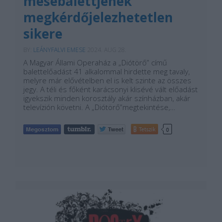
mesebalettjének
megkérdőjelezhetetlen
sikere
BY:
LEÁNYFALVI EMESE
2024. AUG 28.
A Magyar Állami Operaház a „Diótörő” című
balettelőadást 41 alkalommal hirdette meg tavaly,
melyre már elővételben el is kelt szinte az összes
jegy. A téli és főként karácsonyi klisévé vált előadást
igyekszik minden korosztály akár színházban, akár
televízión követni. A „Diótörő”megtekintése,…
Tetszik
0