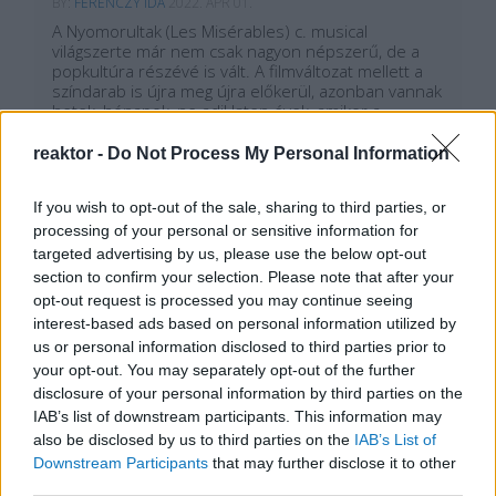
BY:
FERENCZY IDA
2022. ÁPR 01.
A Nyomorultak (Les Misérables) c. musical
világszerte már nem csak nagyon népszerű, de a
popkultúra részévé is vált. A filmváltozat mellett a
színdarab is újra meg újra előkerül, azonban vannak
hetek, hónapok, ne adj' Isten évek, amikor a
barikádok harcosai nagyobb aktualitással
énekelnek, mint…
reaktor -
Do Not Process My Personal Information
Tetszik
0
If you wish to opt-out of the sale, sharing to third parties, or
processing of your personal or sensitive information for
targeted advertising by us, please use the below opt-out
section to confirm your selection. Please note that after your
opt-out request is processed you may continue seeing
interest-based ads based on personal information utilized by
us or personal information disclosed to third parties prior to
your opt-out. You may separately opt-out of the further
disclosure of your personal information by third parties on the
IAB’s list of downstream participants. This information may
also be disclosed by us to third parties on the
IAB’s List of
Downstream Participants
that may further disclose it to other
REAKTOR
third parties.