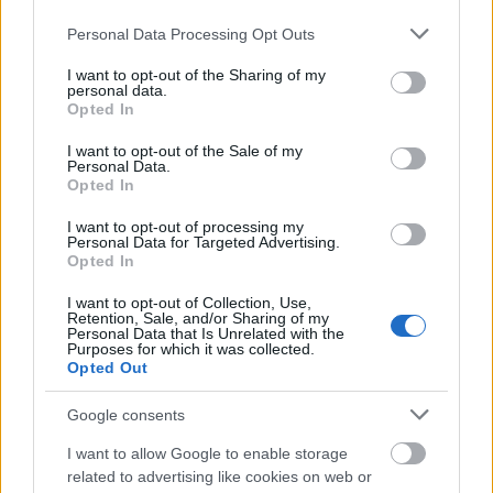
Please note that this website/app uses one or more Google
Personal Data Processing Opt Outs
LEGNÉPSZERŰBB
services and may gather and store information including but
not limited to your visit or usage behaviour. You may click to
I want to opt-out of the Sharing of my
Manaus: a dzsungel szívének városa
personal data.
grant or deny consent to Google and its third-party tags to
Magyarország rejtett gyöngyszemei
Opted In
use your data for below specified purposes in below Google
Irak nagy dobása: új kereskedelmi út a világ
consent section.
I want to opt-out of the Sale of my
közepén
Personal Data.
Opted In
Mik alakítják a gondolkodásod? Avagy a
kognitív torzítások
I want to opt-out of processing my
Personal Data for Targeted Advertising.
A világ legveszélyesebb migrációs útvonalai: A
Opted In
Közép-Mediterrán útvonal, A Darién-régió és
az Indiai-óceáni út
I want to opt-out of Collection, Use,
Retention, Sale, and/or Sharing of my
A közlekedés mérföldkövei
Personal Data that Is Unrelated with the
Purposes for which it was collected.
Opted Out
FACEBOOK
Google consents
I want to allow Google to enable storage
related to advertising like cookies on web or