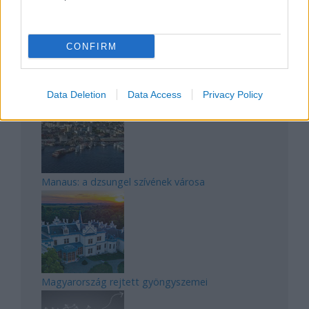
A világ legveszélyesebb migrációs útvonalai: A
CONFIRM
Közép-Mediterrán útvonal, A Darién-régió és az
Indiai-óceáni út
Data Deletion
Data Access
Privacy Policy
Manaus: a dzsungel szívének városa
Magyarország rejtett gyöngyszemei