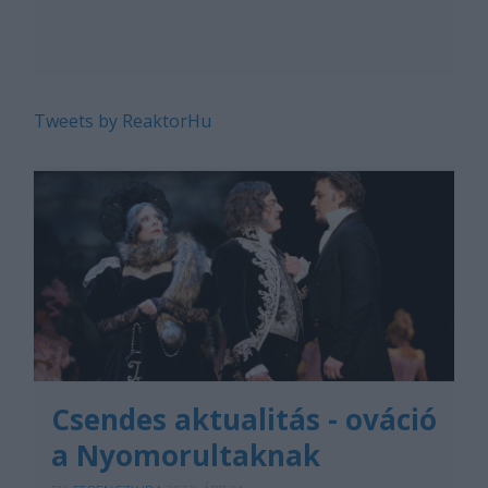
Tweets by ReaktorHu
Csendes aktualitás - ováció
a Nyomorultaknak