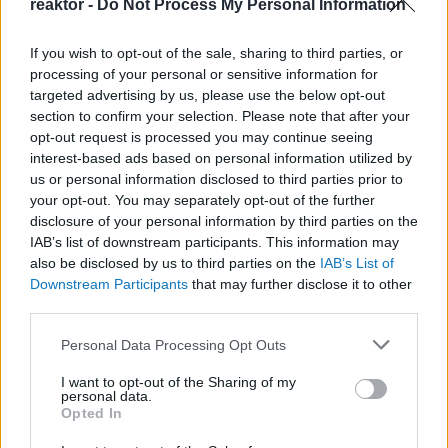
reaktor -
Do Not Process My Personal Information
If you wish to opt-out of the sale, sharing to third parties, or
processing of your personal or sensitive information for
targeted advertising by us, please use the below opt-out
Az Index-ügy balliberális
section to confirm your selection. Please note that after your
opt-out request is processed you may continue seeing
belharc – Podcast Orbán
interest-based ads based on personal information utilized by
Balázzsal
us or personal information disclosed to third parties prior to
your opt-out. You may separately opt-out of the further
BY:
REAKTOR.HU
2020. JÚL 30.
disclosure of your personal information by third parties on the
Podcast letöltése Megnyitás Spotify-ban Megnyitás
IAB’s list of downstream participants. This information may
Apple Podcasts-ben Megnyitás Youtube-on A
also be disclosed by us to third parties on the
IAB’s List of
Miniszterelnökség államtitkára szerint a kormánynak
Downstream Participants
that may further disclose it to other
semmi köze az Index körüli történésekhez. Fontos
third parties.
számára a jogállam, de azt gondolja, hogy politikai
bunkósbotként használják a térségben. Arra…
Please note that this website/app uses one or more Google
Personal Data Processing Opt Outs
services and may gather and store information including but
Tetszik
0
not limited to your visit or usage behaviour. You may click to
I want to opt-out of the Sharing of my
personal data.
grant or deny consent to Google and its third-party tags to
Opted In
use your data for below specified purposes in below Google
consent section.