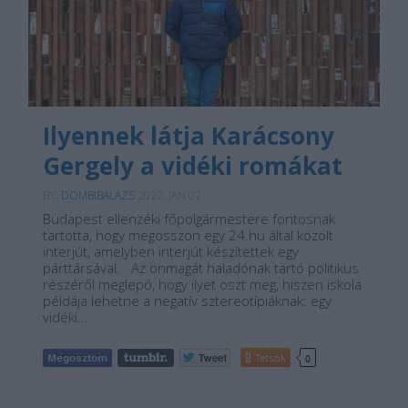
Ilyennek látja Karácsony
Gergely a vidéki romákat
BY:
DOMBIBALAZS
2022. JAN 07.
Budapest ellenzéki főpolgármestere fontosnak
tartotta, hogy megosszon egy 24.hu által közölt
interjút, amelyben interjút készítettek egy
párttársával. Az önmagát haladónak tartó politikus
részéről meglepő, hogy ilyet oszt meg, hiszen iskola
példája lehetne a negatív sztereotípiáknak: egy
vidéki…
Tetszik
0