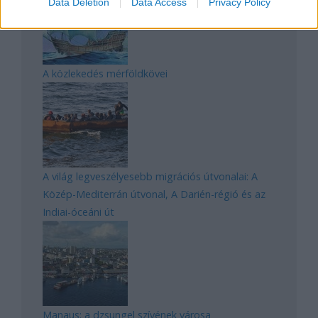
Data Deletion
Data Access
Privacy Policy
A közlekedés mérföldkövei
A világ legveszélyesebb migrációs útvonalai: A
Közép-Mediterrán útvonal, A Darién-régió és az
Indiai-óceáni út
Manaus: a dzsungel szívének városa