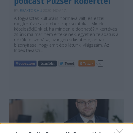
podcast Puzsér Róberttel
BY:
REAKTOR.HU
2020. NOV 17.
A fogyasztás kulturális normává vált, és ezzel
megfertőzte az emberi kapcsolatokat. Minek
köteleződjünk el, ha minden eldobható? A kertévés
zsűrik ma már nem értékelnek, egyetlen feladatuk a
nézők felszopása, az ingerek kisütése, annak
bizonyítása, hogy amit épp látunk: világszám. Az
Index tavaszi…
Tetszik
0