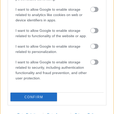
az Indiai-óceáni út
A közlekedés mérföldkövei
I want to allow Google to enable storage
related to analytics like cookies on web or
device identifiers in apps.
FACEBOOK
I want to allow Google to enable storage
related to functionality of the website or app.
I want to allow Google to enable storage
related to personalization.
LEGFRISSEBB
I want to allow Google to enable storage
related to security, including authentication
functionality and fraud prevention, and other
user protection.
Irak nagy dobása: új kereskedelmi út a világ
CONFIRM
közepén