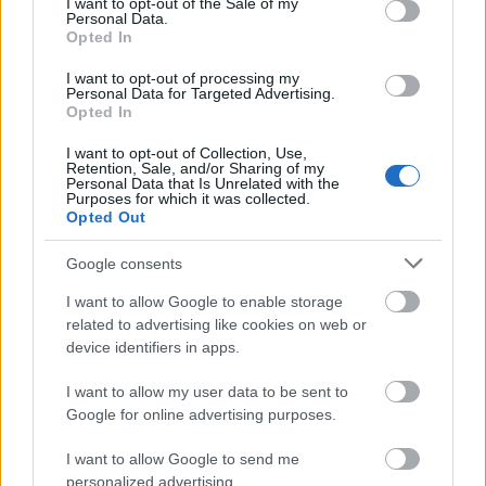
I want to opt-out of the Sale of my
Personal Data.
Opted In
I want to opt-out of processing my
Personal Data for Targeted Advertising.
Opted In
I want to opt-out of Collection, Use,
Retention, Sale, and/or Sharing of my
REAKTOR
Personal Data that Is Unrelated with the
Purposes for which it was collected.
Opted Out
LEGNÉPSZERŰBB
Google consents
Manaus: a dzsungel szívének városa
I want to allow Google to enable storage
Magyarország rejtett gyöngyszemei
related to advertising like cookies on web or
Irak nagy dobása: új kereskedelmi út a világ
device identifiers in apps.
közepén
Mik alakítják a gondolkodásod? Avagy a
I want to allow my user data to be sent to
kognitív torzítások
Google for online advertising purposes.
A világ legveszélyesebb migrációs útvonalai: A
I want to allow Google to send me
Közép-Mediterrán útvonal, A Darién-régió és
personalized advertising.