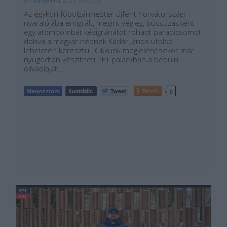
BY:
MENYHEI
2024. AUG 09.
Az egykori főpolgármester újfent horvátországi
nyaralójába emigrált, megint végleg, búcsúzásként
egy atombombát kézigránátot rohadt paradicsomot
dobva a magyar népnek Kádár János utolsó
leheletén keresztül. Cikkünk megjelenésekor már
nyugodtan készítheti PET palackban a beduin
olívaolajat,…
Tetszik
0