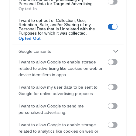
Personal Data for Targeted Advertising.
Opted In
I want to opt-out of Collection, Use,
Retention, Sale, and/or Sharing of my
Personal Data that Is Unrelated with the
Purposes for which it was collected.
Manaus: a dzsungel szívének városa
Opted Out
Google consents
I want to allow Google to enable storage
related to advertising like cookies on web or
device identifiers in apps.
Magyarország rejtett gyöngyszemei
I want to allow my user data to be sent to
Google for online advertising purposes.
I want to allow Google to send me
personalized advertising.
I want to allow Google to enable storage
Mik alakítják a gondolkodásod? Avagy a kognitív
related to analytics like cookies on web or
torzítások