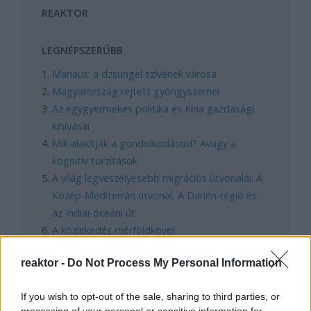
REAKTOR
LEGNÉPSZERŰBB
Manaus: a dzsungel szívének városa
Magyarország rejtett gyöngyszemei
Az egygyermekes politika és Kína gazdasági
kihívásai
Mik alakítják a gondolkodásod? Avagy a
kognitív torzítások
A világ legveszélyesebb migrációs útvonalai: A
Közép-Mediterrán útvonal, A Darién-régió és
az Indiai-óceáni út
A közlekedés mérföldkövei
reaktor -
Do Not Process My Personal Information
FACEBOOK
If you wish to opt-out of the sale, sharing to third parties, or