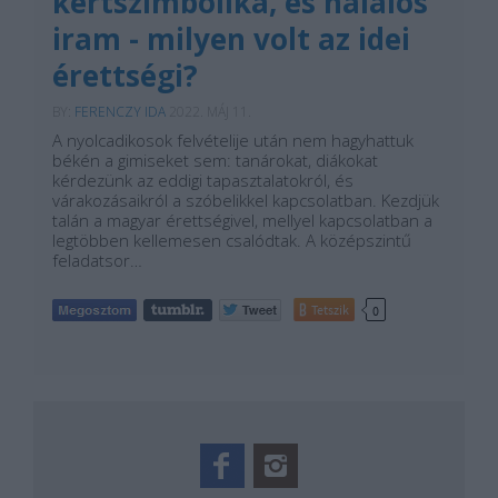
kertszimbolika, és halálos
iram - milyen volt az idei
érettségi?
BY:
FERENCZY IDA
2022. MÁJ 11.
A nyolcadikosok felvételije után nem hagyhattuk
békén a gimiseket sem: tanárokat, diákokat
kérdezünk az eddigi tapasztalatokról, és
várakozásaikról a szóbelikkel kapcsolatban. Kezdjük
talán a magyar érettségivel, mellyel kapcsolatban a
legtöbben kellemesen csalódtak. A középszintű
feladatsor…
Tetszik
0