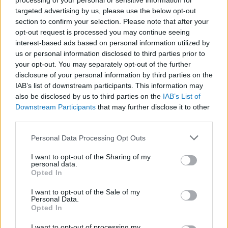
processing of your personal or sensitive information for
targeted advertising by us, please use the below opt-out
section to confirm your selection. Please note that after your
opt-out request is processed you may continue seeing
LEGFRISSEBB
interest-based ads based on personal information utilized by
us or personal information disclosed to third parties prior to
your opt-out. You may separately opt-out of the further
disclosure of your personal information by third parties on the
IAB’s list of downstream participants. This information may
also be disclosed by us to third parties on the
IAB’s List of
Downstream Participants
that may further disclose it to other
third parties.
A közlekedés mérföldkövei
Please note that this website/app uses one or more Google
Personal Data Processing Opt Outs
services and may gather and store information including but
not limited to your visit or usage behaviour. You may click to
I want to opt-out of the Sharing of my
personal data.
grant or deny consent to Google and its third-party tags to
Opted In
use your data for below specified purposes in below Google
consent section.
A világ legveszélyesebb migrációs útvonalai: A
I want to opt-out of the Sale of my
Personal Data.
Közép-Mediterrán útvonal, A Darién-régió és az
Opted In
Indiai-óceáni út
I want to opt-out of processing my