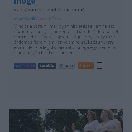
mögé
Valójában mit lehet és mit nem?
BY:
ERŐS RÉKA
2024. MÁR 08.
Mind találkoztunk már olyan hirdetéssel, amire azt
mondtuk, hogy „áh, hiszen ez lehetetlen”. Jó eséllyel
nem is lehetséges. Hogyan szűrjük meg, hogy mire
érdemes figyelni amikor valamire szükségünk van
és mindenki a legjobb ajánlatot kínálja egyszerre? A
marketing érdekében mindent…
Tetszik
0