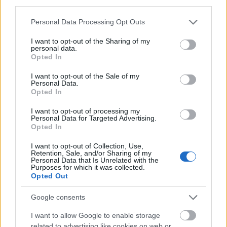
third parties.
Please note that this website/app uses one or more Google
LEGNÉPSZERŰBB
Personal Data Processing Opt Outs
services and may gather and store information including but
Manaus: a dzsungel szívének városa
not limited to your visit or usage behaviour. You may click to
I want to opt-out of the Sharing of my
personal data.
Magyarország rejtett gyöngyszemei
grant or deny consent to Google and its third-party tags to
Opted In
use your data for below specified purposes in below Google
Az egygyermekes politika és Kína gazdasági
consent section.
kihívásai
I want to opt-out of the Sale of my
Personal Data.
Irak nagy dobása: új kereskedelmi út a világ
Opted In
közepén
I want to opt-out of processing my
Mik alakítják a gondolkodásod? Avagy a
Personal Data for Targeted Advertising.
kognitív torzítások
Opted In
A világ legveszélyesebb migrációs útvonalai: A
I want to opt-out of Collection, Use,
Közép-Mediterrán útvonal, A Darién-régió és
Retention, Sale, and/or Sharing of my
Personal Data that Is Unrelated with the
az Indiai-óceáni út
Purposes for which it was collected.
Opted Out
FACEBOOK
Google consents
I want to allow Google to enable storage
related to advertising like cookies on web or