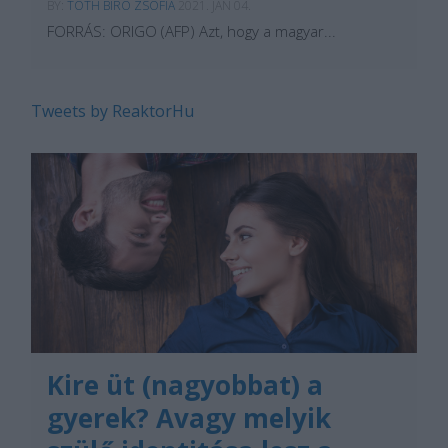
BY:
TÓTH BÍRÓ ZSÓFIA
2021. JAN 04.
FORRÁS: ORIGO (AFP) Azt, hogy a magyar...
Tweets by ReaktorHu
Kire üt (nagyobbat) a
gyerek? Avagy melyik