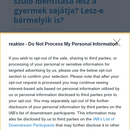
szülő identitása lesz a
gyermek sajátja? Lesz-e
bármelyik is?
BY:
FERENCZY IDA
2020. FEB 17.
A huszonegyedik században már nem
törvényszerű, hogy suba a subához megy, már
reaktor -
Do Not Process My Personal Information
régen nem kötelező forgatókönyv hogy a falu
legszebb lánya és a legszebb legény lesz egy pár,
már nem lehet biztosra mondani, hogy két közeli
If you wish to opt-out of the sale, sharing to third parties, or
kovácsmester egykorú gyermekei egymásnak
processing of your personal or sensitive information for
vannak szánva. A szerelem - és így a…
targeted advertising by us, please use the below opt-out
section to confirm your selection. Please note that after your
Tetszik
0
opt-out request is processed you may continue seeing
interest-based ads based on personal information utilized by
us or personal information disclosed to third parties prior to
your opt-out. You may separately opt-out of the further
disclosure of your personal information by third parties on the
IAB’s list of downstream participants. This information may
also be disclosed by us to third parties on the
IAB’s List of
Downstream Participants
that may further disclose it to other
REAKTOR