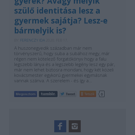
gyerek? Avagy melyik
szülő identitása lesz a
gyermek sajátja? Lesz-e
bármelyik is?
BY:
FERENCZY IDA
2020. FEB 17.
A huszonegyedik században már nem
törvényszerű, hogy suba a subához megy, már
régen nem kötelező forgatókönyv hogy a falu
legszebb lánya és a legszebb legény lesz egy pár,
már nem lehet biztosra mondani, hogy két közeli
kovácsmester egykorú gyermekei egymásnak
vannak szánva. A szerelem - és így a…
Tetszik
0