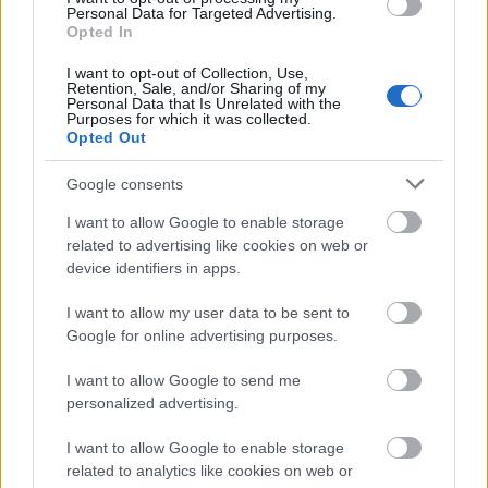
Personal Data for Targeted Advertising.
Opted In
I want to opt-out of Collection, Use,
Retention, Sale, and/or Sharing of my
Personal Data that Is Unrelated with the
Purposes for which it was collected.
Manaus: a dzsungel szívének városa
Opted Out
Google consents
I want to allow Google to enable storage
related to advertising like cookies on web or
device identifiers in apps.
Magyarország rejtett gyöngyszemei
I want to allow my user data to be sent to
Google for online advertising purposes.
I want to allow Google to send me
personalized advertising.
I want to allow Google to enable storage
Mik alakítják a gondolkodásod? Avagy a kognitív
related to analytics like cookies on web or
torzítások