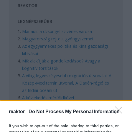
REAKTOR
LEGNÉPSZERŰBB
Manaus: a dzsungel szívének városa
Magyarország rejtett gyöngyszemei
Az egygyermekes politika és Kína gazdasági
kihívásai
Mik alakítják a gondolkodásod? Avagy a
kognitív torzítások
A világ legveszélyesebb migrációs útvonalai: A
Közép-Mediterrán útvonal, A Darién-régió és
az Indiai-óceáni út
A közlekedés mérföldkövei
reaktor -
Do Not Process My Personal Information
FACEBOOK
If you wish to opt-out of the sale, sharing to third parties, or