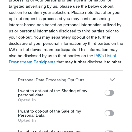
processing of your personal or sensitive information for
targeted advertising by us, please use the below opt-out
section to confirm your selection. Please note that after your
opt-out request is processed you may continue seeing
LEGFRISSEBB
interest-based ads based on personal information utilized by
us or personal information disclosed to third parties prior to
your opt-out. You may separately opt-out of the further
disclosure of your personal information by third parties on the
IAB’s list of downstream participants. This information may
also be disclosed by us to third parties on the
IAB’s List of
Downstream Participants
that may further disclose it to other
third parties.
A közlekedés mérföldkövei
Please note that this website/app uses one or more Google
Personal Data Processing Opt Outs
services and may gather and store information including but
not limited to your visit or usage behaviour. You may click to
I want to opt-out of the Sharing of my
personal data.
grant or deny consent to Google and its third-party tags to
Opted In
use your data for below specified purposes in below Google
consent section.
A világ legveszélyesebb migrációs útvonalai: A
I want to opt-out of the Sale of my
Personal Data.
Közép-Mediterrán útvonal, A Darién-régió és az
Opted In
Indiai-óceáni út
I want to opt-out of processing my