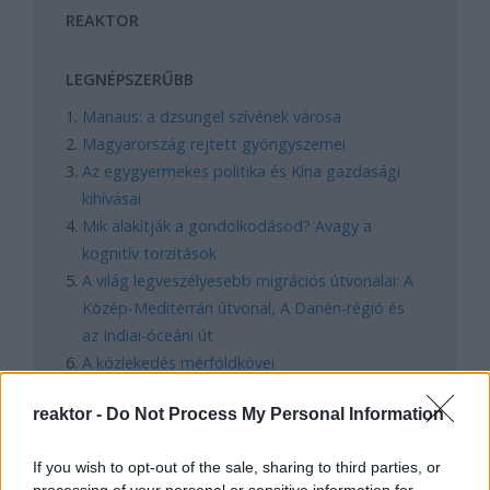
REAKTOR
LEGNÉPSZERŰBB
Manaus: a dzsungel szívének városa
Magyarország rejtett gyöngyszemei
Az egygyermekes politika és Kína gazdasági
kihívásai
Mik alakítják a gondolkodásod? Avagy a
kognitív torzítások
A világ legveszélyesebb migrációs útvonalai: A
Közép-Mediterrán útvonal, A Darién-régió és
az Indiai-óceáni út
A közlekedés mérföldkövei
reaktor -
Do Not Process My Personal Information
FACEBOOK
If you wish to opt-out of the sale, sharing to third parties, or