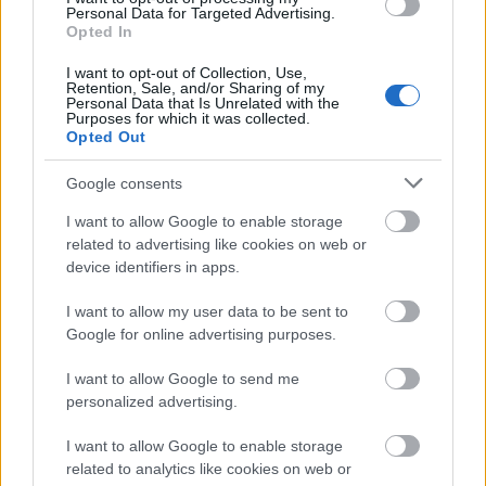
Personal Data for Targeted Advertising.
Opted In
I want to opt-out of Collection, Use,
Retention, Sale, and/or Sharing of my
Personal Data that Is Unrelated with the
A világ legveszélyesebb migrációs útvonalai: A
Purposes for which it was collected.
Közép-Mediterrán útvonal, A Darién-régió és az
Opted Out
Indiai-óceáni út
Google consents
I want to allow Google to enable storage
related to advertising like cookies on web or
device identifiers in apps.
I want to allow my user data to be sent to
Manaus: a dzsungel szívének városa
Google for online advertising purposes.
I want to allow Google to send me
personalized advertising.
I want to allow Google to enable storage
related to analytics like cookies on web or
Magyarország rejtett gyöngyszemei