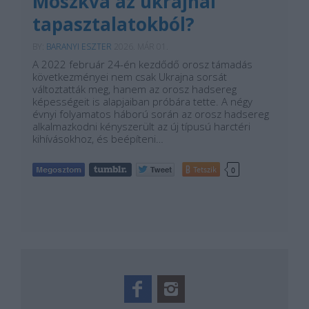
Moszkva az ukrajnai
tapasztalatokból?
BY:
BARANYI ESZTER
2026. MÁR 01.
A 2022 február 24-én kezdődő orosz támadás
következményei nem csak Ukrajna sorsát
változtatták meg, hanem az orosz hadsereg
képességeit is alapjaiban próbára tette. A négy
évnyi folyamatos háború során az orosz hadsereg
alkalmazkodni kényszerült az új típusú harctéri
kihívásokhoz, és beépíteni…
Tetszik
0