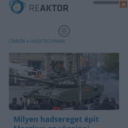
CÍMKÉK
»
HADITECHNIKA
Milyen hadsereget épít