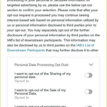
processing of your personal or sensitive information for
targeted advertising by us, please use the below opt-out
section to confirm your selection. Please note that after your
opt-out request is processed you may continue seeing
LEGFRISSEBB
interest-based ads based on personal information utilized by
us or personal information disclosed to third parties prior to
your opt-out. You may separately opt-out of the further
disclosure of your personal information by third parties on the
IAB’s list of downstream participants. This information may
also be disclosed by us to third parties on the
IAB’s List of
Downstream Participants
that may further disclose it to other
third parties.
Irak nagy dobása: új kereskedelmi út a világ
közepén
Please note that this website/app uses one or more Google
Personal Data Processing Opt Outs
services and may gather and store information including but
not limited to your visit or usage behaviour. You may click to
I want to opt-out of the Sharing of my
personal data.
grant or deny consent to Google and its third-party tags to
Opted In
use your data for below specified purposes in below Google
consent section.
I want to opt-out of the Sale of my
Personal Data.
A közlekedés mérföldkövei
Opted In
I want to opt-out of processing my