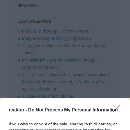
REAKTOR
LEGNÉPSZERŰBB
Manaus: a dzsungel szívének városa
Magyarország rejtett gyöngyszemei
Az egygyermekes politika és Kína gazdasági
kihívásai
Mik alakítják a gondolkodásod? Avagy a
kognitív torzítások
A világ legveszélyesebb migrációs útvonalai: A
Közép-Mediterrán útvonal, A Darién-régió és
az Indiai-óceáni út
A közlekedés mérföldkövei
reaktor -
Do Not Process My Personal Information
FACEBOOK
If you wish to opt-out of the sale, sharing to third parties, or