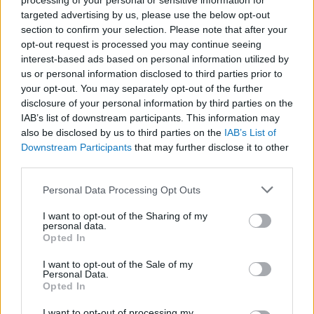
processing of your personal or sensitive information for
targeted advertising by us, please use the below opt-out
section to confirm your selection. Please note that after your
opt-out request is processed you may continue seeing
LEGFRISSEBB
interest-based ads based on personal information utilized by
us or personal information disclosed to third parties prior to
your opt-out. You may separately opt-out of the further
disclosure of your personal information by third parties on the
IAB’s list of downstream participants. This information may
also be disclosed by us to third parties on the
IAB’s List of
Downstream Participants
that may further disclose it to other
third parties.
A közlekedés mérföldkövei
Please note that this website/app uses one or more Google
Personal Data Processing Opt Outs
services and may gather and store information including but
not limited to your visit or usage behaviour. You may click to
I want to opt-out of the Sharing of my
personal data.
grant or deny consent to Google and its third-party tags to
Opted In
use your data for below specified purposes in below Google
consent section.
A világ legveszélyesebb migrációs útvonalai: A
I want to opt-out of the Sale of my
Personal Data.
Közép-Mediterrán útvonal, A Darién-régió és az
Opted In
Indiai-óceáni út
I want to opt-out of processing my