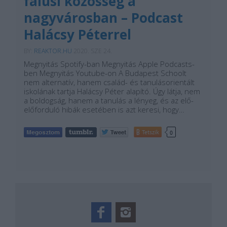
falusi közösség a
nagyvárosban – Podcast
Halácsy Péterrel
BY:
REAKTOR.HU
2020. SZE 24.
Megnyitás Spotify-ban Megnyitás Apple Podcasts-
ben Megnyitás Youtube-on A Budapest Schoolt
nem alternatív, hanem család- és tanulásorientált
iskolának tartja Halácsy Péter alapító. Úgy látja, nem
a boldogság, hanem a tanulás a lényeg, és az elő-
előforduló hibák esetében is azt keresi, hogy…
Tetszik
0