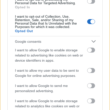
Personal Data for Targeted Advertising.
Opted In
I want to opt-out of Collection, Use,
Retention, Sale, and/or Sharing of my
Personal Data that Is Unrelated with the
Purposes for which it was collected.
Manaus: a dzsungel szívének városa
Opted Out
Google consents
I want to allow Google to enable storage
related to advertising like cookies on web or
device identifiers in apps.
Magyarország rejtett gyöngyszemei
I want to allow my user data to be sent to
Google for online advertising purposes.
I want to allow Google to send me
personalized advertising.
I want to allow Google to enable storage
Mik alakítják a gondolkodásod? Avagy a kognitív
related to analytics like cookies on web or
torzítások