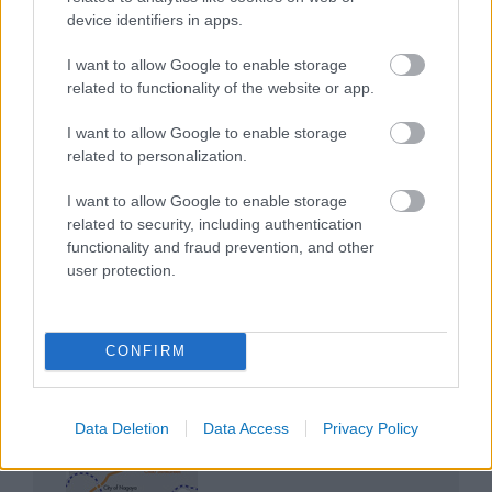
Magyarország rejtett gyöngyszemei
device identifiers in apps.
I want to allow Google to enable storage
related to functionality of the website or app.
I want to allow Google to enable storage
related to personalization.
Mik alakítják a gondolkodásod? Avagy a kognitív
I want to allow Google to enable storage
torzítások
related to security, including authentication
functionality and fraud prevention, and other
user protection.
CONFIRM
Az egygyermekes politika és Kína gazdasági
kihívásai
Data Deletion
Data Access
Privacy Policy