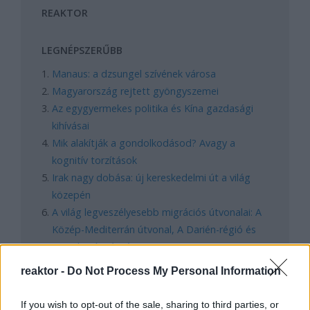
REAKTOR
LEGNÉPSZERŰBB
Manaus: a dzsungel szívének városa
Magyarország rejtett gyöngyszemei
Az egygyermekes politika és Kína gazdasági
kihívásai
Mik alakítják a gondolkodásod? Avagy a
kognitív torzítások
Irak nagy dobása: új kereskedelmi út a világ
közepén
A világ legveszélyesebb migrációs útvonalai: A
Közép-Mediterrán útvonal, A Darién-régió és
az Indiai-óceáni út
reaktor -
Do Not Process My Personal Information
FACEBOOK
If you wish to opt-out of the sale, sharing to third parties, or