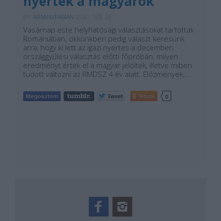
nyertek a magyarok
BY:
ARMINVFABIAN
2020. SZE 29.
Vasárnap este helyhatósági választásokat tartottak
Romániában, cikkünkben pedig választ keresünk
arra, hogy ki lett az igazi nyertes a decemberi
országgyűlési választás előtti főpróbán, milyen
eredményt értek el a magyar jelöltek, illetve miben
tudott változni az RMDSZ 4 év alatt. Előzmények,…
Tetszik
0