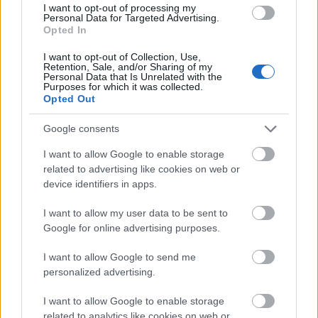
I want to opt-out of processing my
Personal Data for Targeted Advertising.
Opted In
I want to opt-out of Collection, Use,
Retention, Sale, and/or Sharing of my
Personal Data that Is Unrelated with the
Purposes for which it was collected.
A világ legveszélyesebb migrációs útvonalai: A
Opted Out
Közép-Mediterrán útvonal, A Darién-régió és az
Indiai-óceáni út
Google consents
I want to allow Google to enable storage
related to advertising like cookies on web or
device identifiers in apps.
I want to allow my user data to be sent to
Manaus: a dzsungel szívének városa
Google for online advertising purposes.
I want to allow Google to send me
personalized advertising.
I want to allow Google to enable storage
related to analytics like cookies on web or