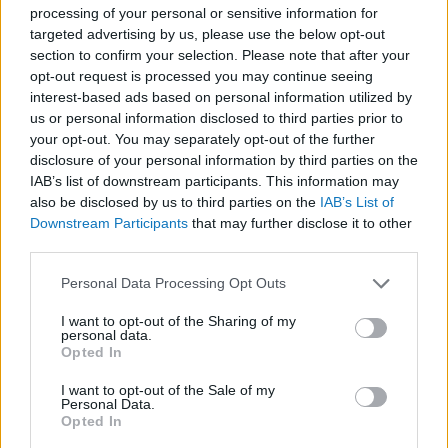
processing of your personal or sensitive information for
targeted advertising by us, please use the below opt-out
section to confirm your selection. Please note that after your
opt-out request is processed you may continue seeing
interest-based ads based on personal information utilized by
LEGFRISSEBB
us or personal information disclosed to third parties prior to
your opt-out. You may separately opt-out of the further
disclosure of your personal information by third parties on the
IAB’s list of downstream participants. This information may
also be disclosed by us to third parties on the
IAB’s List of
Downstream Participants
that may further disclose it to other
third parties.
Irak nagy dobása: új kereskedelmi út a világ
Please note that this website/app uses one or more Google
közepén
Personal Data Processing Opt Outs
services and may gather and store information including but
not limited to your visit or usage behaviour. You may click to
I want to opt-out of the Sharing of my
personal data.
grant or deny consent to Google and its third-party tags to
Opted In
use your data for below specified purposes in below Google
consent section.
I want to opt-out of the Sale of my
Personal Data.
Opted In
A közlekedés mérföldkövei