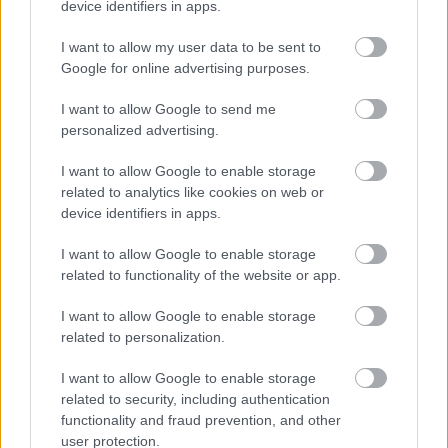
device identifiers in apps.
LEGFRISSEBB
I want to allow my user data to be sent to
Google for online advertising purposes.
I want to allow Google to send me
personalized advertising.
I want to allow Google to enable storage
related to analytics like cookies on web or
A közlekedés mérföldkövei
device identifiers in apps.
I want to allow Google to enable storage
related to functionality of the website or app.
I want to allow Google to enable storage
related to personalization.
A világ legveszélyesebb migrációs útvonalai: A
Közép-Mediterrán útvonal, A Darién-régió és az
I want to allow Google to enable storage
Indiai-óceáni út
related to security, including authentication
functionality and fraud prevention, and other
user protection.