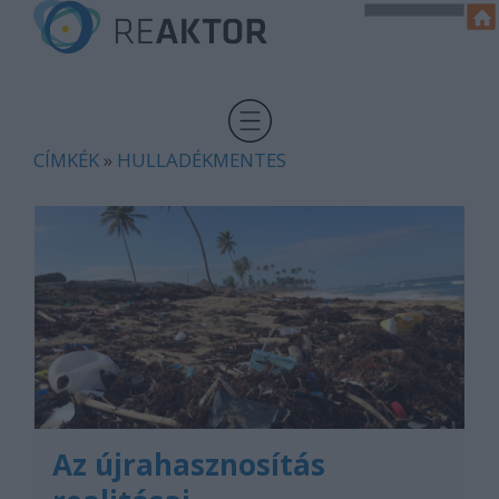
CÍMKÉK
»
HULLADÉKMENTES
Az újrahasznosítás