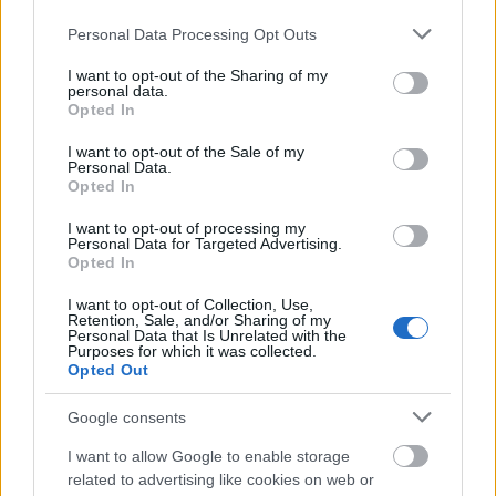
Please note that this website/app uses one or more Google
Personal Data Processing Opt Outs
LEGNÉPSZERŰBB
services and may gather and store information including but
not limited to your visit or usage behaviour. You may click to
I want to opt-out of the Sharing of my
Manaus: a dzsungel szívének városa
personal data.
grant or deny consent to Google and its third-party tags to
Magyarország rejtett gyöngyszemei
Opted In
use your data for below specified purposes in below Google
Az egygyermekes politika és Kína gazdasági
consent section.
I want to opt-out of the Sale of my
kihívásai
Personal Data.
Opted In
Mik alakítják a gondolkodásod? Avagy a
kognitív torzítások
I want to opt-out of processing my
Personal Data for Targeted Advertising.
A világ legveszélyesebb migrációs útvonalai: A
Opted In
Közép-Mediterrán útvonal, A Darién-régió és
az Indiai-óceáni út
I want to opt-out of Collection, Use,
Retention, Sale, and/or Sharing of my
A közlekedés mérföldkövei
Personal Data that Is Unrelated with the
Purposes for which it was collected.
Opted Out
FACEBOOK
Google consents
I want to allow Google to enable storage
related to advertising like cookies on web or