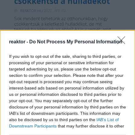
csökkentsd a hulladékot
BY:
REAKTOR.HU
2022. ÁPR 02.
Sok mindent tehetünk az otthonunkban, hogy
csökkentsük a keletkező hulladékot, de mit
tegyünk,ha kilépünk az ajtón? Az is szemét, amit
fizikailag nem otthon dobunk ki, nem árt arra is
figyelnünk!Összeszedtem tehát néhány olyan
reaktor -
Do Not Process My Personal Information
tárgyat, amit érdemes magunkkal vinni, ha
csökkenteni szeretnénkaz…
If you wish to opt-out of the sale, sharing to third parties, or
processing of your personal or sensitive information for
Tetszik
0
targeted advertising by us, please use the below opt-out
section to confirm your selection. Please note that after your
opt-out request is processed you may continue seeing
interest-based ads based on personal information utilized by
us or personal information disclosed to third parties prior to
your opt-out. You may separately opt-out of the further
disclosure of your personal information by third parties on the
IAB’s list of downstream participants. This information may
also be disclosed by us to third parties on the
IAB’s List of
Downstream Participants
that may further disclose it to other
REAKTOR
third parties.