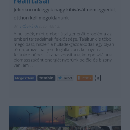
realitásai
Jelenkorunk egyik nagy kihívását nem egyedül,
otthon kell megoldanunk
BY:
ERŐS RÉKA
2025. FEB 12.
A hulladék, mint ember által generált probléma az
emberi társadalmak felelőssége. Találtunk is több
megoldást, hiszen a hulladékgazdálkodás egy olyan
téma, amivel ha nem foglalkozunk könnyen a
fejünkre nőhet. Újrahasznosítunk, komposztálunk,
biomasszaként energiát nyerünk belőle és bizony
van, ami…
Tetszik
0