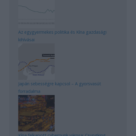
Az egygyermekes politika és Kína gazdasági
kihívásai
Japán sebességre kapcsol – A gyorsvasút
forradalma
Kína felkapott cyberpunk városa: Csungking