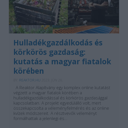
Hulladékgazdálkodás és
körkörös gazdaság:
kutatás a magyar fiatalok
körében
BY:
REAKTOR.HU
2023. JÚN 26.
A Reaktor Alapítvány egy komplex online kutatást
végzett a magyar fiatalok körében a
hulladékgazdálkodással és körkörös gazdasággal
kapcsolatban. A projekt egyedülálló volt, mert
összekapcsolta a véleményfelmérés és az online
kvízek módszereit. A résztvevők véleményt
formálhattak a jelenlegi és…