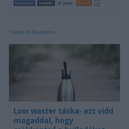
Tetszik
0
Tweets by ReaktorHu
Low waster táska- ezt vidd
magaddal, hogy