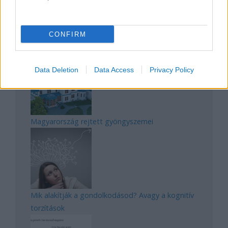
CONFIRM
Manaus: a dzsungel szívének városa
Data Deletion
Data Access
Privacy Policy
Magyarország rejtett gyöngyszemei
Mik alakítják a gondolkodásod? Avagy a kognitív
torzítások