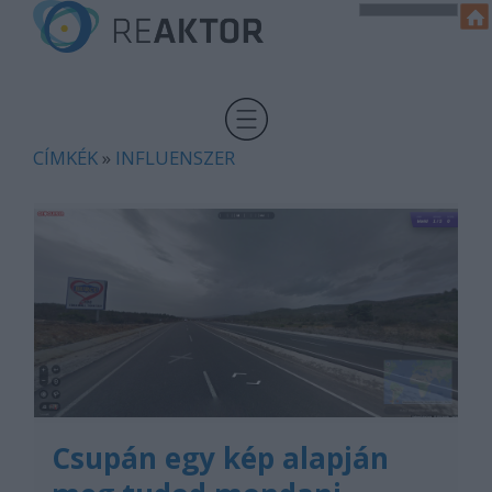
CÍMKÉK
»
INFLUENSZER
Csupán egy kép alapján