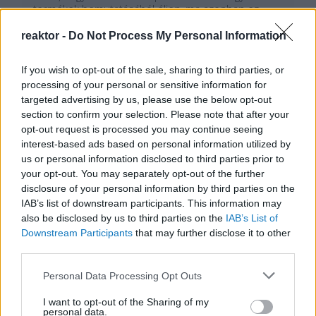
termékek bemutatásából éljen, ma azonban ez
egyre gyakoribb „szakma”. A közösségi médiás
oldalak berobbanásával egyre…
reaktor -
Do Not Process My Personal Information
Tetszik
0
If you wish to opt-out of the sale, sharing to third parties, or
processing of your personal or sensitive information for
targeted advertising by us, please use the below opt-out
section to confirm your selection. Please note that after your
opt-out request is processed you may continue seeing
interest-based ads based on personal information utilized by
us or personal information disclosed to third parties prior to
your opt-out. You may separately opt-out of the further
disclosure of your personal information by third parties on the
IAB’s list of downstream participants. This information may
also be disclosed by us to third parties on the
IAB’s List of
Downstream Participants
that may further disclose it to other
third parties.
Please note that this website/app uses one or more Google
Personal Data Processing Opt Outs
services and may gather and store information including but
not limited to your visit or usage behaviour. You may click to
I want to opt-out of the Sharing of my
personal data.