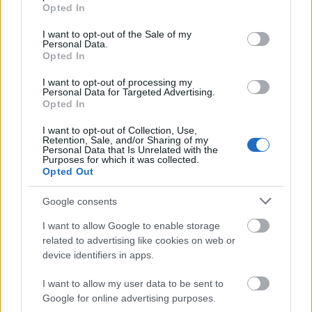
grant or deny consent to Google and its third-party tags to
Opted In
A politikusok az új
use your data for below specified purposes in below Google
consent section.
I want to opt-out of the Sale of my
influencerek?
Personal Data.
Opted In
BY:
NOVÁK DORKA
2020. DEC 04.
Napjainkban az influencer szóval szinte mindenhol
I want to opt-out of processing my
Personal Data for Targeted Advertising.
találkozhatunk. Instagram modellek, hírességek,
Opted In
termékpromóciós posztok juthatnak eszünkbe róla,
de a véleményvezér kifejezést nem csak egy új
I want to opt-out of Collection, Use,
sampon reklámozásakor használhatjuk. A technika
Retention, Sale, and/or Sharing of my
fejlődésével és a közösségi média platformok…
Personal Data that Is Unrelated with the
Purposes for which it was collected.
Opted Out
Tetszik
0
Google consents
I want to allow Google to enable storage
related to advertising like cookies on web or
device identifiers in apps.
I want to allow my user data to be sent to
Google for online advertising purposes.