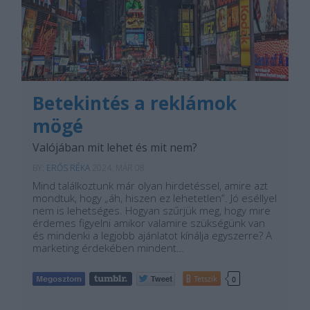
Betekintés a reklámok
mögé
Valójában mit lehet és mit nem?
BY:
ERŐS RÉKA
2024. MÁR 08.
Mind találkoztunk már olyan hirdetéssel, amire azt
mondtuk, hogy „áh, hiszen ez lehetetlen”. Jó eséllyel
nem is lehetséges. Hogyan szűrjük meg, hogy mire
érdemes figyelni amikor valamire szükségünk van
és mindenki a legjobb ajánlatot kínálja egyszerre? A
marketing érdekében mindent…
Tetszik
0