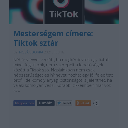
Mesterségem címere:
Tiktok sztár
BY:
NOVÁK DORKA
2021. FEB 18.
Néhány évvel ezelőtt, ha megkérdeztek egy fiatalt
mivel foglalkozik, nem szerepelt a lehetőségek
között a Tiktok szó. Napjainkban nem csak
népszerűséget és hírnevet hozhat egy jól felépített
profil, de komoly anyagi biztonságot is jelenthet, ha
valaki komolyan veszi. Korábbi cikkeimben már volt
szó…
Tetszik
0