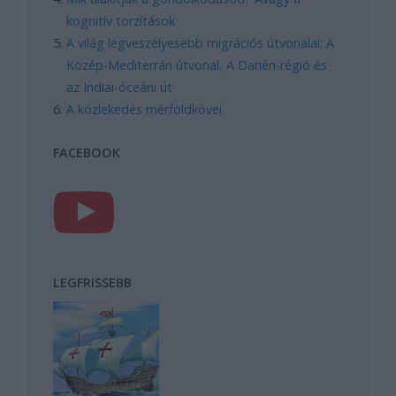
kognitív torzítások
A világ legveszélyesebb migrációs útvonalai: A
Közép-Mediterrán útvonal, A Darién-régió és
az Indiai-óceáni út
A közlekedés mérföldkövei
FACEBOOK
LEGFRISSEBB