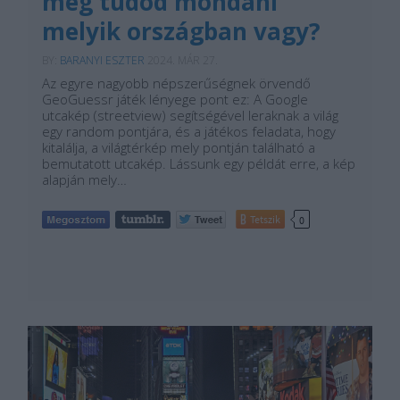
meg tudod mondani
melyik országban vagy?
BY:
BARANYI ESZTER
2024. MÁR 27.
Az egyre nagyobb népszerűségnek örvendő
GeoGuessr játék lényege pont ez: A Google
utcakép (streetview) segítségével leraknak a világ
egy random pontjára, és a játékos feladata, hogy
kitalálja, a világtérkép mely pontján található a
bemutatott utcakép. Lássunk egy példát erre, a kép
alapján mely…
Tetszik
0