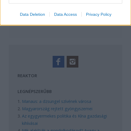
Tetszik
0
Data Deletion
Data Access
Privacy Policy
REAKTOR
LEGNÉPSZERŰBB
Manaus: a dzsungel szívének városa
Magyarország rejtett gyöngyszemei
Az egygyermekes politika és Kína gazdasági
kihívásai
Mik alakítják a gondolkodásod? Avagy a