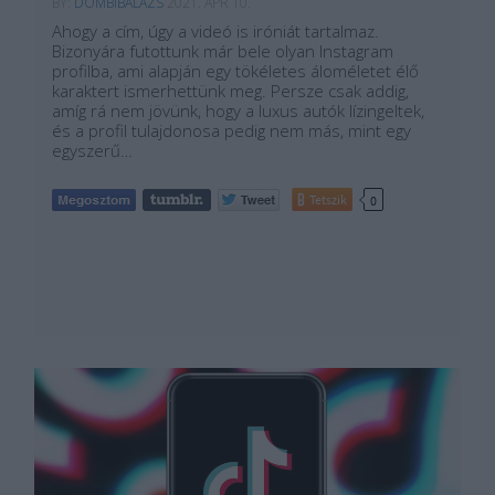
BY:
DOMBIBALAZS
2021. ÁPR 10.
Ahogy a cím, úgy a videó is iróniát tartalmaz.
Bizonyára futottunk már bele olyan Instagram
profilba, ami alapján egy tökéletes áloméletet élő
karaktert ismerhettünk meg. Persze csak addig,
amíg rá nem jövünk, hogy a luxus autók lízingeltek,
és a profil tulajdonosa pedig nem más, mint egy
egyszerű…
Tetszik
0