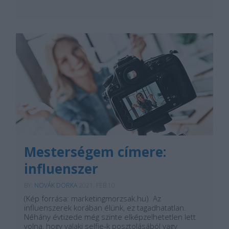
Mesterségem címere:
influenszer
BY:
NOVÁK DORKA
2021. FEB 10.
(Kép forrása: marketingmorzsak.hu) Az
influenszerek korában élünk, ez tagadhatatlan.
Néhány évtizede még szinte elképzelhetetlen lett
volna, hogy valaki selfie-k posztolásából vagy