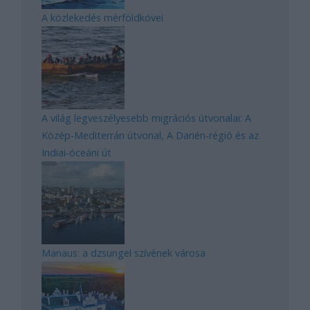
A közlekedés mérföldkövei
A világ legveszélyesebb migrációs útvonalai: A
Közép-Mediterrán útvonal, A Darién-régió és az
Indiai-óceáni út
Manaus: a dzsungel szívének városa