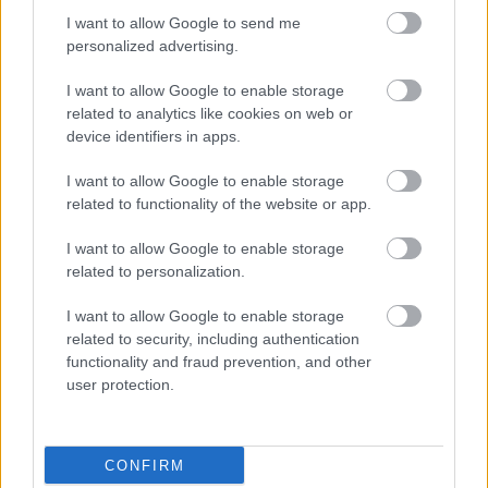
I want to allow Google to send me
personalized advertising.
I want to allow Google to enable storage
related to analytics like cookies on web or
device identifiers in apps.
I want to allow Google to enable storage
related to functionality of the website or app.
Tibi atya véleményvezér,
I want to allow Google to enable storage
nem influenszer – Podcast
related to personalization.
Tóth Mátéval
I want to allow Google to enable storage
BY:
REAKTOR.HU
2020. JÚL 22.
related to security, including authentication
Podcast letöltése Megnyitás Spotify-ban Megnyitás
functionality and fraud prevention, and other
Apple Podcasts-ben Megnyitás Youtube-on „Én
user protection.
kínálatformálásban utazom.” – mondja Tóth Máté, a
Tibi atya mögött álló duó egyik fele. Tóth a
Reaktornak arról is beszél, miért jelent meg saját
névvel is, érez-e felelősséget a fiatalok…
CONFIRM