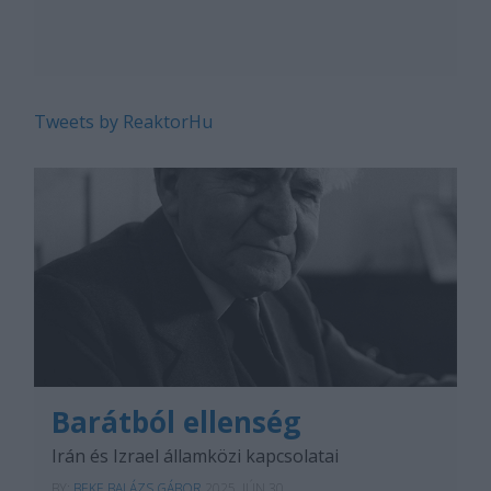
Tweets by ReaktorHu
Barátból ellenség
Irán és Izrael államközi kapcsolatai
BY:
BEKE BALÁZS GÁBOR
2025. JÚN 30.