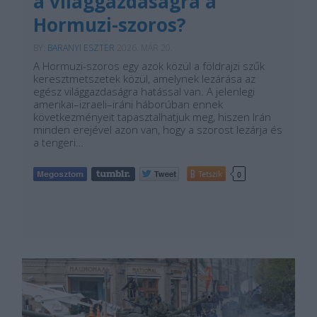
a világgazdaságra a
Hormuzi-szoros?
BY:
BARANYI ESZTER
2026. MÁR 20.
A Hormuzi-szoros egy azok közül a földrajzi szűk
keresztmetszetek közül, amelynek lezárása az
egész világgazdaságra hatással van. A jelenlegi
amerikai–izraeli–iráni háborúban ennek
következményeit tapasztalhatjuk meg, hiszen Irán
minden erejével azon van, hogy a szorost lezárja és
a tengeri…
Tetszik
0