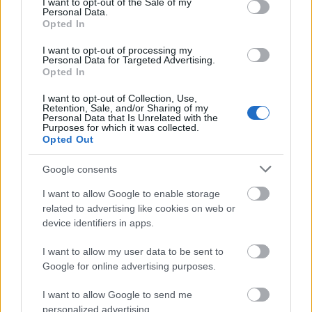
I want to opt-out of the Sale of my
Personal Data.
Opted In
I want to opt-out of processing my
Personal Data for Targeted Advertising.
Opted In
I want to opt-out of Collection, Use,
Retention, Sale, and/or Sharing of my
REAKTOR
Personal Data that Is Unrelated with the
Purposes for which it was collected.
Opted Out
LEGNÉPSZERŰBB
Google consents
Manaus: a dzsungel szívének városa
I want to allow Google to enable storage
Magyarország rejtett gyöngyszemei
related to advertising like cookies on web or
Az egygyermekes politika és Kína gazdasági
device identifiers in apps.
kihívásai
Mik alakítják a gondolkodásod? Avagy a
I want to allow my user data to be sent to
kognitív torzítások
Google for online advertising purposes.
A világ legveszélyesebb migrációs útvonalai: A
I want to allow Google to send me
Közép-Mediterrán útvonal, A Darién-régió és
personalized advertising.