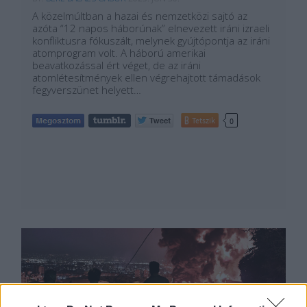
A közelmúltban a hazai és nemzetközi sajtó az
azóta “12 napos háborúnak” elnevezett iráni izraeli
konfliktusra fókuszált, melynek gyújtópontja az iráni
atomprogram volt. A háború amerikai
beavatkozással ért véget, de az iráni
atomlétesítmények ellen végrehajtott támadások
fegyverszünet helyett…
Tetszik
0