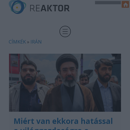
CÍMKÉK
»
IRÁN
Miért van ekkora hatással