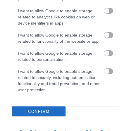
az Indiai-óceáni út
A közlekedés mérföldkövei
I want to allow Google to enable storage
related to analytics like cookies on web or
device identifiers in apps.
FACEBOOK
I want to allow Google to enable storage
related to functionality of the website or app.
I want to allow Google to enable storage
related to personalization.
LEGFRISSEBB
I want to allow Google to enable storage
related to security, including authentication
functionality and fraud prevention, and other
user protection.
A közlekedés mérföldkövei
CONFIRM