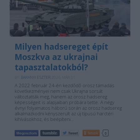
Milyen hadsereget épít
Moszkva az ukrajnai
tapasztalatokból?
BY:
BARANYI ESZTER
2026. MÁR 01.
A 2022 február 24-én kezdődő orosz támadás
következményei nem csak Ukrajna sorsát
változtatták meg, hanem az orosz hadsereg
képességeit is alapjaiban próbára tette. A négy
évnyi folyamatos háború során az orosz hadsereg
alkalmazkodni kényszerült az új típusú harctéri
kihívásokhoz, és beépíteni…
Tetszik
0