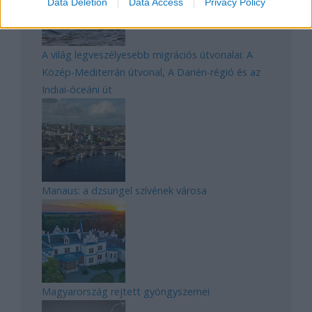
Data Deletion
Data Access
Privacy Policy
A világ legveszélyesebb migrációs útvonalai: A
Közép-Mediterrán útvonal, A Darién-régió és az
Indiai-óceáni út
Manaus: a dzsungel szívének városa
Magyarország rejtett gyöngyszemei