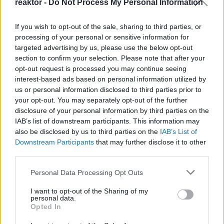
reaktor -
Do Not Process My Personal Information
If you wish to opt-out of the sale, sharing to third parties, or
processing of your personal or sensitive information for
targeted advertising by us, please use the below opt-out
Légicsapások Irán ellen:
section to confirm your selection. Please note that after your
opt-out request is processed you may continue seeing
mik voltak Izrael
interest-based ads based on personal information utilized by
célkeresztjében?
us or personal information disclosed to third parties prior to
your opt-out. You may separately opt-out of the further
BY:
BARANYI ESZTER
2025. JÚN 20.
disclosure of your personal information by third parties on the
Izrael június 13-án megtámadta Iránt. A támadás
IAB’s list of downstream participants. This information may
várható volt, miután az Egyesült Államok és Irán
also be disclosed by us to third parties on the
IAB’s List of
közötti tárgyalás a nukleáris leszerelésekről
Downstream Participants
that may further disclose it to other
összeomlott. Az Egyesült Államok pár nappal a
third parties.
támadás előtt elkezdte kivonni a civil személyzetet
az iraki és környékbeli nagykövetségekről, illetve a…
Please note that this website/app uses one or more Google
Personal Data Processing Opt Outs
services and may gather and store information including but
Tetszik
0
not limited to your visit or usage behaviour. You may click to
I want to opt-out of the Sharing of my
personal data.
grant or deny consent to Google and its third-party tags to
Opted In
use your data for below specified purposes in below Google
consent section.