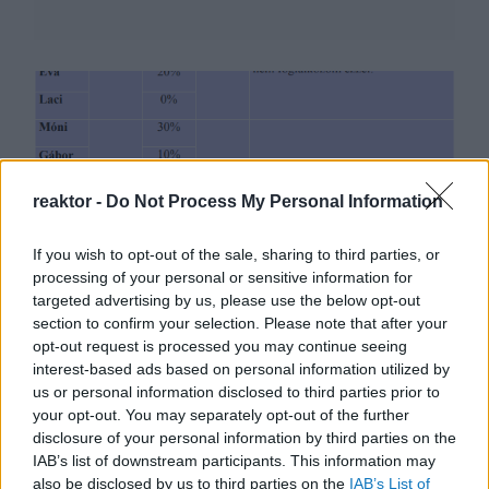
reaktor -
Do Not Process My Personal Information
If you wish to opt-out of the sale, sharing to third parties, or
processing of your personal or sensitive information for
targeted advertising by us, please use the below opt-out
Környezettudatos életmód
section to confirm your selection. Please note that after your
opt-out request is processed you may continue seeing
vagy kényelem?
interest-based ads based on personal information utilized by
us or personal information disclosed to third parties prior to
BY:
REAKTOR.HU
2020. FEB 17.
your opt-out. You may separately opt-out of the further
Világszerte az ipari hulladék tömege jelenti az egyik
disclosure of your personal information by third parties on the
legnagyobb fenyegetést a környezetre. Az ipari
IAB’s list of downstream participants. This information may
forradalom óta egyre csak nő a szemét és a káros
anyagok környezetünket elárasztó kibocsátása.
also be disclosed by us to third parties on the
IAB’s List of