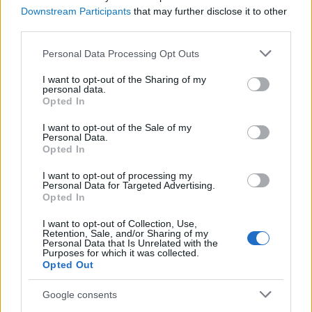
Lehet-e kényelmesen környezettudatos életet élni,
Downstream Participants
that may further disclose it to other
hogy segítsük a Földünket és a…
third parties.
Please note that this website/app uses one or more Google
Tetszik
0
Personal Data Processing Opt Outs
services and may gather and store information including but
not limited to your visit or usage behaviour. You may click to
I want to opt-out of the Sharing of my
personal data.
grant or deny consent to Google and its third-party tags to
Opted In
use your data for below specified purposes in below Google
consent section.
I want to opt-out of the Sale of my
Personal Data.
Opted In
I want to opt-out of processing my
Personal Data for Targeted Advertising.
Opted In
I want to opt-out of Collection, Use,
Retention, Sale, and/or Sharing of my
Personal Data that Is Unrelated with the
Purposes for which it was collected.
Opted Out
Google consents