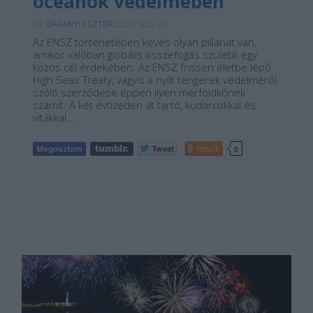
óceánok védelmében
BY:
BARANYI ESZTER
2025. SZE 23.
Az ENSZ történetében kevés olyan pillanat van,
amikor valóban globális összefogás születik egy
közös cél érdekében. Az ENSZ frissen életbe lépő
High Seas Treaty, vagyis a nyílt tengerek védelméről
szóló szerződése éppen ilyen mérföldkőnek
számít. A két évtizeden át tartó, kudarcokkal és
vitákkal…
Tetszik
0