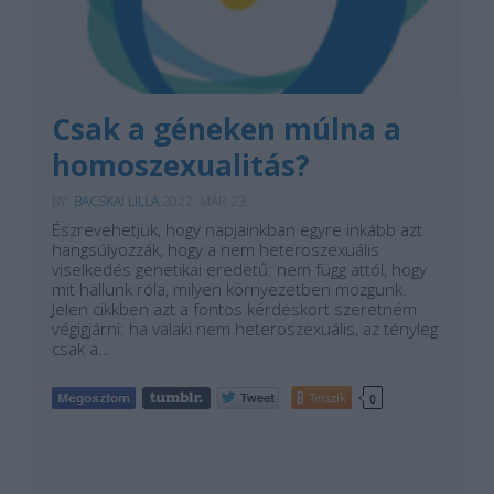
Csak a géneken múlna a
homoszexualitás?
BY:
BACSKAI LILLA
2022. MÁR 23.
Észrevehetjük, hogy napjainkban egyre inkább azt
hangsúlyozzák, hogy a nem heteroszexuális
viselkedés genetikai eredetű: nem függ attól, hogy
mit hallunk róla, milyen környezetben mozgunk.
Jelen cikkben azt a fontos kérdéskört szeretném
végigjárni: ha valaki nem heteroszexuális, az tényleg
csak a…
Tetszik
0