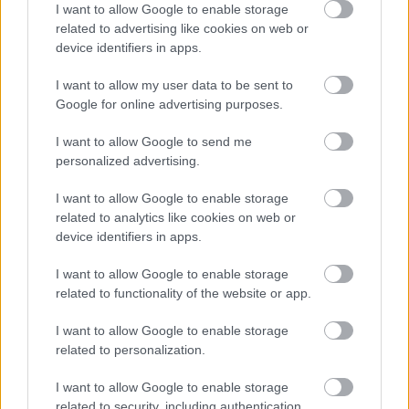
I want to allow Google to enable storage
Divat: eszköz, amit a cél
related to advertising like cookies on web or
szentesít
device identifiers in apps.
I want to allow my user data to be sent to
BY:
FERENCZY IDA
2019. DEC 02.
Google for online advertising purposes.
Avagy: baloldali-e a zöld gondolat? Elszálltak
már azok az idők (felteszem, hogy igen, mert én
nem emlékszem erre), amikor szinte csak egyféle
I want to allow Google to send me
kuka, egyféle…
personalized advertising.
I want to allow Google to enable storage
Tetszik
0
related to analytics like cookies on web or
device identifiers in apps.
I want to allow Google to enable storage
related to functionality of the website or app.
I want to allow Google to enable storage
related to personalization.
I want to allow Google to enable storage
related to security, including authentication