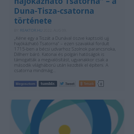
hajókázható Tsatorna” – a
Duna-Tisza-csatorna
története
BY:
REAKTOR.HU
2022. AUG 09.
„Kéne egy a Tiszát a Dunával öszve kaptsoló ujj
hajókázható Tsatorna” – ezen szavakkal fordult
1715-ben a bécsi udvarhoz Szolnok parancsnoka,
Dillherr báró. Katonai és polgári hatóságok is
támogatták a megvalósítást, ugyanakkor csak a
második világháború után kezdték el építeni. A
csatorna mindmáig…
Tetszik
0