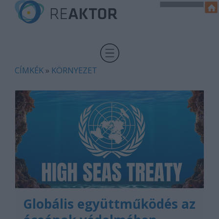
CÍMKÉK
»
KÖRNYEZET
Globális együttműködés az