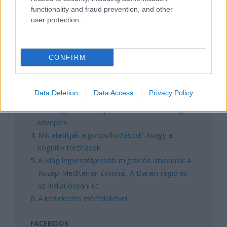
functionality and fraud prevention, and other
user protection.
REAKTOR
CONFIRM
LEGNÉPSZERŰBB
Manaus: a dzsungel szívének városa
Data Deletion
Data Access
Privacy Policy
Magyarország rejtett gyöngyszemei
Irak nagy dobása: új kereskedelmi út a világ
közepén
Mik alakítják a gondolkodásod? Avagy a
kognitív torzítások
A világ legveszélyesebb migrációs útvonalai: A
Közép-Mediterrán útvonal, A Darién-régió és
az Indiai-óceáni út
A közlekedés mérföldkövei
FACEBOOK