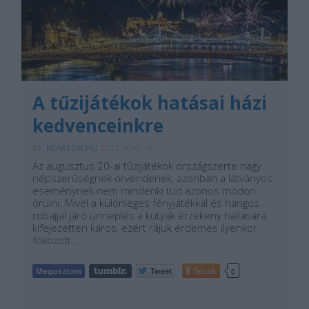
A tűzijátékok hatásai házi
kedvenceinkre
BY:
REAKTOR.HU
2022. AUG 19.
Az augusztus 20-ai tűzijátékok országszerte nagy
népszerűségnek örvendenek, azonban a látványos
eseménynek nem mindenki tud azonos módon
örülni. Mivel a különleges fényjátékkal és hangos
robajjal járó ünneplés a kutyák érzékeny hallására
kifejezetten káros, ezért rájuk érdemes ilyenkor
fokozott…
Tetszik
0