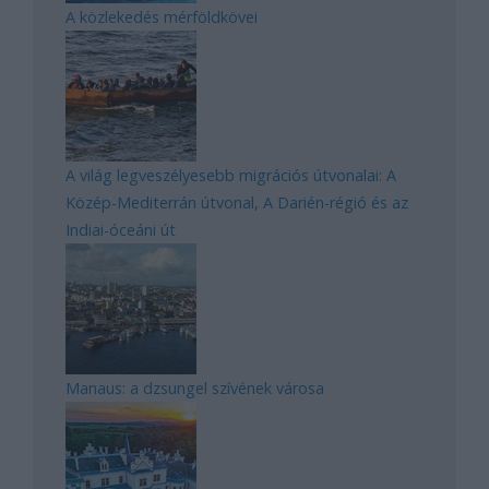
A közlekedés mérföldkövei
A világ legveszélyesebb migrációs útvonalai: A
Közép-Mediterrán útvonal, A Darién-régió és az
Indiai-óceáni út
Manaus: a dzsungel szívének városa