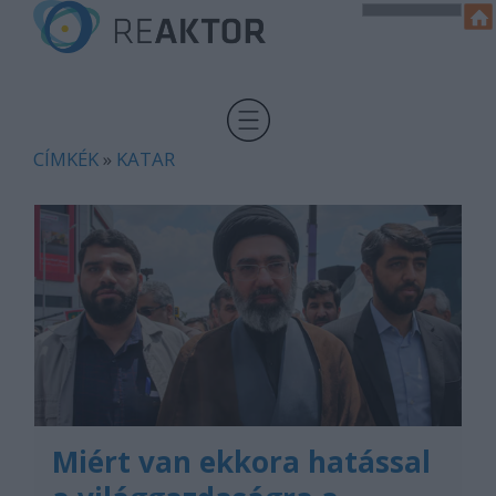
CÍMKÉK
»
KATAR
Miért van ekkora hatással