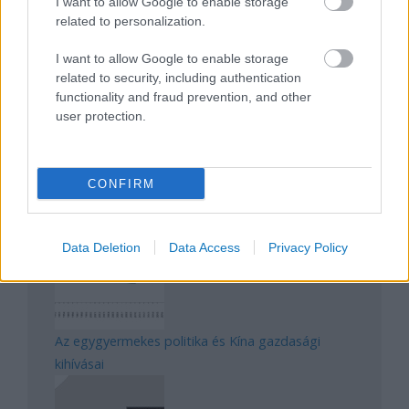
I want to allow Google to enable storage
related to personalization.
Magyarország rejtett gyöngyszemei
I want to allow Google to enable storage
related to security, including authentication
functionality and fraud prevention, and other
user protection.
CONFIRM
Mik alakítják a gondolkodásod? Avagy a kognitív
torzítások
Data Deletion
Data Access
Privacy Policy
Az egygyermekes politika és Kína gazdasági
kihívásai