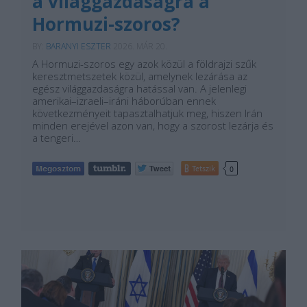
a világgazdaságra a
Hormuzi-szoros?
BY:
BARANYI ESZTER
2026. MÁR 20.
A Hormuzi-szoros egy azok közül a földrajzi szűk
keresztmetszetek közül, amelynek lezárása az
egész világgazdaságra hatással van. A jelenlegi
amerikai–izraeli–iráni háborúban ennek
következményeit tapasztalhatjuk meg, hiszen Irán
minden erejével azon van, hogy a szorost lezárja és
a tengeri…
Tetszik
0