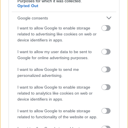
Purposes for which it was collected.
A közlekedés mérföldkövei
Opted Out
Google consents
I want to allow Google to enable storage
related to advertising like cookies on web or
device identifiers in apps.
A világ legveszélyesebb migrációs útvonalai: A
I want to allow my user data to be sent to
Közép-Mediterrán útvonal, A Darién-régió és az
Google for online advertising purposes.
Indiai-óceáni út
I want to allow Google to send me
personalized advertising.
I want to allow Google to enable storage
related to analytics like cookies on web or
device identifiers in apps.
Manaus: a dzsungel szívének városa
I want to allow Google to enable storage
related to functionality of the website or app.