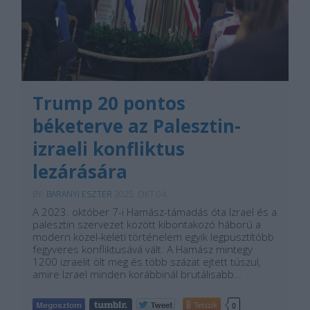
Trump 20 pontos
béketerve az Palesztin-
izraeli konfliktus
lezárására
BY:
BARANYI ESZTER
2025. OKT 04.
A 2023. október 7-i Hamász-támadás óta Izrael és a
palesztin szervezet között kibontakozó háború a
modern közel-keleti történelem egyik legpusztítóbb
fegyveres konfliktusává vált. A Hamász mintegy
1200 izraelit ölt meg és több százat ejtett túszul,
amire Izrael minden korábbinál brutálisabb…
Tetszik
0