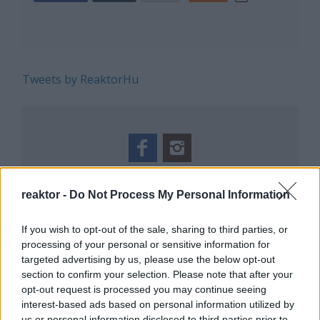
Tweets by ReaktorHu
REAKTOR
reaktor -
Do Not Process My Personal Information
LEGNÉPSZERŰBB
If you wish to opt-out of the sale, sharing to third parties, or
Manaus: a dzsungel szívének városa
processing of your personal or sensitive information for
targeted advertising by us, please use the below opt-out
Magyarország rejtett gyöngyszemei
section to confirm your selection. Please note that after your
Az egygyermekes politika és Kína gazdasági
opt-out request is processed you may continue seeing
kihívásai
interest-based ads based on personal information utilized by
Mik alakítják a gondolkodásod? Avagy a
us or personal information disclosed to third parties prior to