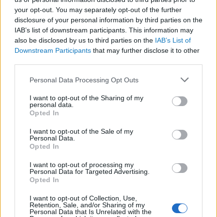
kognitív torzítások
your opt-out. You may separately opt-out of the further
disclosure of your personal information by third parties on the
A világ legveszélyesebb migrációs útvonalai: A
IAB’s list of downstream participants. This information may
Közép-Mediterrán útvonal, A Darién-régió és
also be disclosed by us to third parties on the
IAB’s List of
az Indiai-óceáni út
Downstream Participants
that may further disclose it to other
A közlekedés mérföldkövei
third parties.
Please note that this website/app uses one or more Google
Personal Data Processing Opt Outs
FACEBOOK
services and may gather and store information including but
not limited to your visit or usage behaviour. You may click to
I want to opt-out of the Sharing of my
personal data.
grant or deny consent to Google and its third-party tags to
Opted In
use your data for below specified purposes in below Google
consent section.
I want to opt-out of the Sale of my
Personal Data.
Opted In
LEGFRISSEBB
I want to opt-out of processing my
Personal Data for Targeted Advertising.
Opted In
I want to opt-out of Collection, Use,
Retention, Sale, and/or Sharing of my
Personal Data that Is Unrelated with the