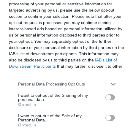
processing of your personal or sensitive information for
targeted advertising by us, please use the below opt-out
section to confirm your selection. Please note that after your
opt-out request is processed you may continue seeing
interest-based ads based on personal information utilized by
LEGFRISSEBB
us or personal information disclosed to third parties prior to
your opt-out. You may separately opt-out of the further
disclosure of your personal information by third parties on the
IAB’s list of downstream participants. This information may
also be disclosed by us to third parties on the
IAB’s List of
Downstream Participants
that may further disclose it to other
third parties.
Irak nagy dobása: új kereskedelmi út a világ
Please note that this website/app uses one or more Google
közepén
Personal Data Processing Opt Outs
services and may gather and store information including but
not limited to your visit or usage behaviour. You may click to
I want to opt-out of the Sharing of my
personal data.
grant or deny consent to Google and its third-party tags to
Opted In
use your data for below specified purposes in below Google
consent section.
I want to opt-out of the Sale of my
Personal Data.
Opted In
A közlekedés mérföldkövei