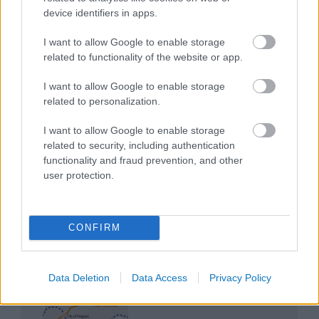
Magyarország rejtett gyöngyszemei
device identifiers in apps.
I want to allow Google to enable storage
related to functionality of the website or app.
I want to allow Google to enable storage
related to personalization.
Mik alakítják a gondolkodásod? Avagy a kognitív
I want to allow Google to enable storage
torzítások
related to security, including authentication
functionality and fraud prevention, and other
user protection.
CONFIRM
Az egygyermekes politika és Kína gazdasági
kihívásai
Data Deletion
Data Access
Privacy Policy