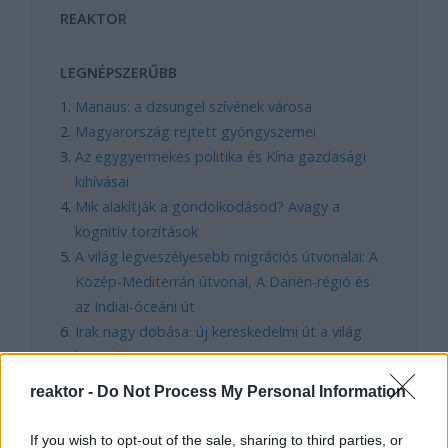
REAKTOR
LEGNÉPSZERŰBB
Manaus: a dzsungel szívének városa
Magyarország rejtett gyöngyszemei
Az egygyermekes politika és Kína gazdasági
kihívásai
Mik alakítják a gondolkodásod? Avagy a
kognitív torzítások
A világ legveszélyesebb migrációs útvonalai: A
Közép-Mediterrán útvonal, A Darién-régió és
az Indiai-óceáni út
Irak nagy dobása: új kereskedelmi út a világ
közepén
reaktor -
Do Not Process My Personal Information
FACEBOOK
If you wish to opt-out of the sale, sharing to third parties, or