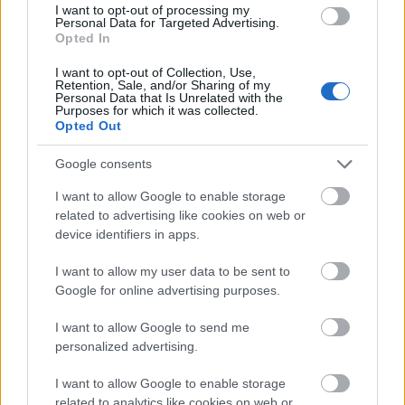
I want to opt-out of processing my
Personal Data for Targeted Advertising.
Opted In
I want to opt-out of Collection, Use,
Retention, Sale, and/or Sharing of my
Personal Data that Is Unrelated with the
Purposes for which it was collected.
A világ legveszélyesebb migrációs útvonalai: A
Opted Out
Közép-Mediterrán útvonal, A Darién-régió és az
Indiai-óceáni út
Google consents
I want to allow Google to enable storage
related to advertising like cookies on web or
device identifiers in apps.
I want to allow my user data to be sent to
Manaus: a dzsungel szívének városa
Google for online advertising purposes.
I want to allow Google to send me
personalized advertising.
I want to allow Google to enable storage
related to analytics like cookies on web or