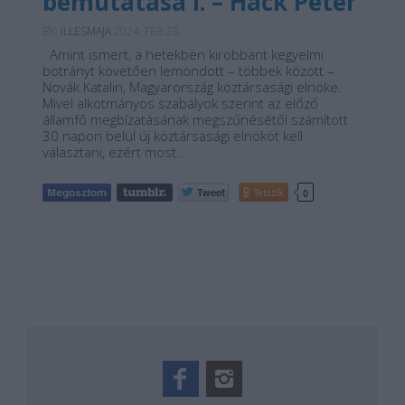
bemutatása I. – Hack Péter
BY:
ILLESMAJA
2024. FEB 23.
Amint ismert, a hetekben kirobbant kegyelmi
botrányt követően lemondott – többek között –
Novák Katalin, Magyarország köztársasági elnöke.
Mivel alkotmányos szabályok szerint az előző
államfő megbízatásának megszűnésétől számított
30 napon belül új köztársasági elnököt kell
választani, ezért most…
Tetszik
0