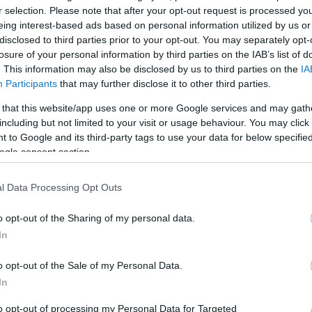
r selection. Please note that after your opt-out request is processed y
eing interest-based ads based on personal information utilized by us or
LEGFRISSEBB
disclosed to third parties prior to your opt-out. You may separately opt-
losure of your personal information by third parties on the IAB’s list of
. This information may also be disclosed by us to third parties on the
IA
Participants
that may further disclose it to other third parties.
 that this website/app uses one or more Google services and may gath
including but not limited to your visit or usage behaviour. You may click 
 to Google and its third-party tags to use your data for below specifi
Irak nagy dobása: új kereskedelmi út a világ
ogle consent section.
közepén
l Data Processing Opt Outs
o opt-out of the Sharing of my personal data.
K
In
A közlekedés mérföldkövei
o opt-out of the Sale of my Personal Data.
In
to opt-out of processing my Personal Data for Targeted