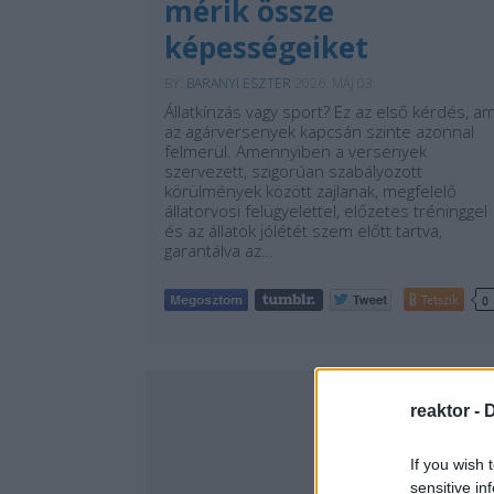
mérik össze
képességeiket
BY:
BARANYI ESZTER
2026. MÁJ 03.
Állatkínzás vagy sport? Ez az első kérdés, am
az agárversenyek kapcsán szinte azonnal
felmerül. Amennyiben a versenyek
szervezett, szigorúan szabályozott
körülmények között zajlanak, megfelelő
állatorvosi felügyelettel, előzetes tréninggel
és az állatok jólétét szem előtt tartva,
garantálva az…
Tetszik
0
reaktor -
D
If you wish 
sensitive in