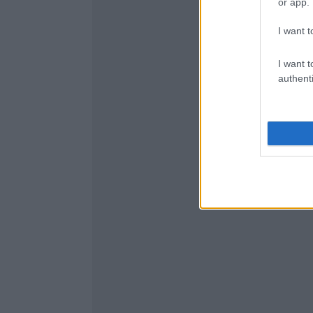
or app.
I want t
I want t
authenti