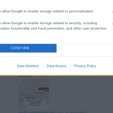
o allow Google to enable storage related to personalization.
o allow Google to enable storage related to security, including
Mik alakítják a gondolkodásod? Avagy a
cation functionality and fraud prevention, and other user protection.
kognitív torzítások
CONFIRM
Data Deletion
Data Access
Privacy Policy
Az egygyermekes politika és Kína gazdasági
kihívásai
Japán sebességre kapcsol – A gyorsvasút