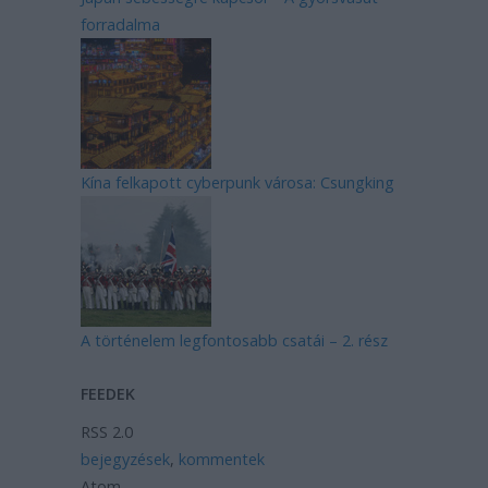
forradalma
Kína felkapott cyberpunk városa: Csungking
A történelem legfontosabb csatái – 2. rész
FEEDEK
RSS 2.0
bejegyzések
,
kommentek
Atom