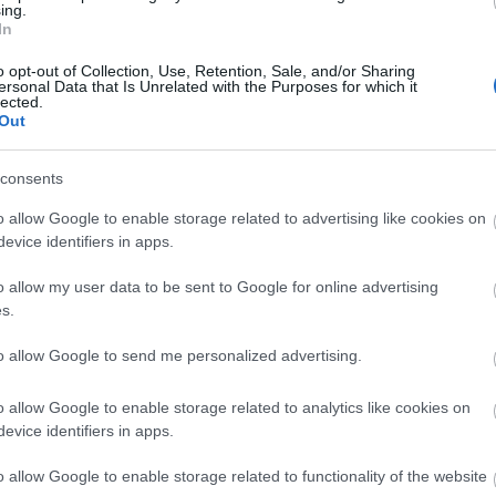
ing.
E
In
o opt-out of Collection, Use, Retention, Sale, and/or Sharing
A világ legveszélyesebb migrációs útvonalai:
ersonal Data that Is Unrelated with the Purposes for which it
lected.
A Közép-Mediterrán útvonal, A Darién-régió
Out
és az Indiai-óceáni út
consents
o allow Google to enable storage related to advertising like cookies on
evice identifiers in apps.
o allow my user data to be sent to Google for online advertising
Manaus: a dzsungel szívének városa
s.
to allow Google to send me personalized advertising.
o allow Google to enable storage related to analytics like cookies on
evice identifiers in apps.
Magyarország rejtett gyöngyszemei
o allow Google to enable storage related to functionality of the website