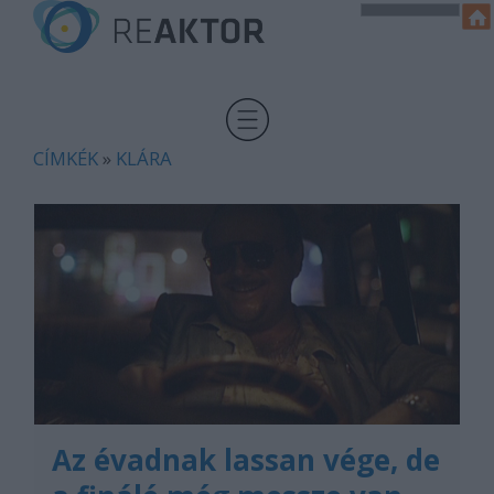
CÍMKÉK
»
KLÁRA
Az évadnak lassan vége, de