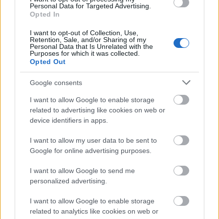
Personal Data for Targeted Advertising.
Opted In
I want to opt-out of Collection, Use,
Retention, Sale, and/or Sharing of my
Personal Data that Is Unrelated with the
Purposes for which it was collected.
Manaus: a dzsungel szívének városa
Opted Out
Google consents
I want to allow Google to enable storage
related to advertising like cookies on web or
device identifiers in apps.
Magyarország rejtett gyöngyszemei
I want to allow my user data to be sent to
Google for online advertising purposes.
I want to allow Google to send me
personalized advertising.
I want to allow Google to enable storage
Mik alakítják a gondolkodásod? Avagy a kognitív
related to analytics like cookies on web or
torzítások