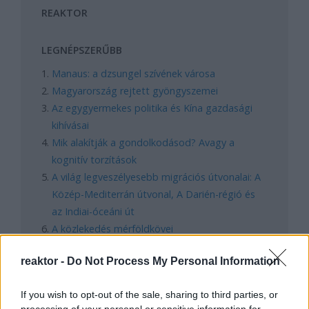
REAKTOR
LEGNÉPSZERŰBB
Manaus: a dzsungel szívének városa
Magyarország rejtett gyöngyszemei
Az egygyermekes politika és Kína gazdasági
kihívásai
Mik alakítják a gondolkodásod? Avagy a
kognitív torzítások
A világ legveszélyesebb migrációs útvonalai: A
Közép-Mediterrán útvonal, A Darién-régió és
az Indiai-óceáni út
A közlekedés mérföldkövei
reaktor -
Do Not Process My Personal Information
FACEBOOK
If you wish to opt-out of the sale, sharing to third parties, or