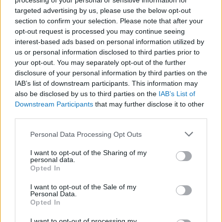
processing of your personal or sensitive information for
targeted advertising by us, please use the below opt-out
section to confirm your selection. Please note that after your
opt-out request is processed you may continue seeing
LEGFRISSEBB
interest-based ads based on personal information utilized by
us or personal information disclosed to third parties prior to
your opt-out. You may separately opt-out of the further
disclosure of your personal information by third parties on the
IAB’s list of downstream participants. This information may
also be disclosed by us to third parties on the
IAB’s List of
Downstream Participants
that may further disclose it to other
third parties.
A közlekedés mérföldkövei
Please note that this website/app uses one or more Google
Personal Data Processing Opt Outs
services and may gather and store information including but
not limited to your visit or usage behaviour. You may click to
I want to opt-out of the Sharing of my
personal data.
grant or deny consent to Google and its third-party tags to
Opted In
use your data for below specified purposes in below Google
consent section.
A világ legveszélyesebb migrációs útvonalai: A
I want to opt-out of the Sale of my
Personal Data.
Közép-Mediterrán útvonal, A Darién-régió és az
Opted In
Indiai-óceáni út
I want to opt-out of processing my