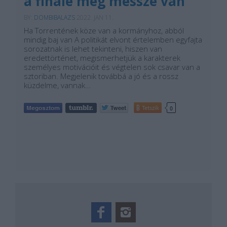
a finálé még messze van
BY:
DOMBIBALAZS
2022. JAN 11.
Ha Torrentének köze van a kormányhoz, abból
mindig baj van A politikát elvont értelemben egyfajta
sorozatnak is lehet tekinteni, hiszen van
eredettörténet, megismerhetjük a karakterek
személyes motivációit és végtelen sok csavar van a
sztoriban. Megjelenik továbbá a jó és a rossz
küzdelme, vannak…
Tetszik
0