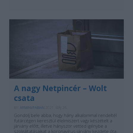
A nagy Netpincér – Wolt
csata
BY:
ARMINVFABIAN
2021. MÁJ 26.
Gondolj bele abba, hogy hány alkalommal rendeltél
futárcégen keresztül élelmiszert vagy készételt a
járvány előtt, illetve hányszor vetted igénybe a
szolgáltatásaikat a koronavírus-járvány kezdete óta.