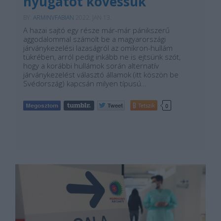
nyugatot kövessük
BY:
ARMINVFABIAN
2022. JAN 13.
A hazai sajtó egy része már-már pánikszerű
aggodalommal számolt be a magyarországi
járványkezelési lazaságról az omikron-hullám
tükrében, arról pedig inkább ne is ejtsünk szót,
hogy a korábbi hullámok során alternatív
járványkezelést választó államok (itt köszön be
Svédország) kapcsán milyen típusú…
Tetszik
0