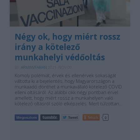
Négy ok, hogy miért rossz
irány a kötelező
munkahelyi védőoltás
BY:
ARMINVFABIAN
2021. NOV 09.
Komoly polémiát, érvek és ellenérvek sokaságát
váltotta ki a bejelentés, hogy Magyarországon a
munkaadó dönthet a munkavállaló kötelező COVID
elleni oltásáról. Az alábbi cikk négy pontban érvel
amellett, hogy miért rossz a munkahelyen való
kötelező oltásról szóló elképzelés. Mert túlzottan…
Tetszik
0