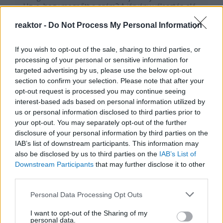
Ugye, hogy megnőtt a szám? A járvány választás elé
állított: vagy rendelsz, vagy otthoni ételt…
reaktor -
Do Not Process My Personal Information
Tetszik
0
If you wish to opt-out of the sale, sharing to third parties, or
processing of your personal or sensitive information for
targeted advertising by us, please use the below opt-out
section to confirm your selection. Please note that after your
opt-out request is processed you may continue seeing
interest-based ads based on personal information utilized by
us or personal information disclosed to third parties prior to
your opt-out. You may separately opt-out of the further
disclosure of your personal information by third parties on the
IAB’s list of downstream participants. This information may
also be disclosed by us to third parties on the
IAB’s List of
Downstream Participants
that may further disclose it to other
third parties.
Please note that this website/app uses one or more Google
Personal Data Processing Opt Outs
services and may gather and store information including but
not limited to your visit or usage behaviour. You may click to
I want to opt-out of the Sharing of my
personal data.