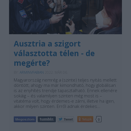
Ausztria a szigort
választotta télen - de
megérte?
BY:
ARMINVFABIAN
2022. MÁR 06.
Magyarország nemrég a (szinte) teljes nyitás mellett
döntött, ahogy ma már kimondható, hogy globálisan
is az enyhítés trendje tapasztalható. Ennek ellenére
sokáig – és valamilyen szinten még most is –
vitatéma volt, hogy érdemes-e zárni, illetve ha igen,
akkor milyen szinten. Erről adnak érdekes…
Tetszik
0