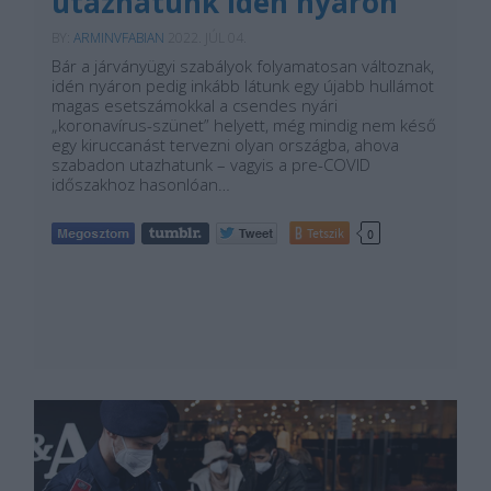
utazhatunk idén nyáron
BY:
ARMINVFABIAN
2022. JÚL 04.
Bár a járványügyi szabályok folyamatosan változnak,
idén nyáron pedig inkább látunk egy újabb hullámot
magas esetszámokkal a csendes nyári
„koronavírus-szünet” helyett, még mindig nem késő
egy kiruccanást tervezni olyan országba, ahova
szabadon utazhatunk – vagyis a pre-COVID
időszakhoz hasonlóan…
Tetszik
0