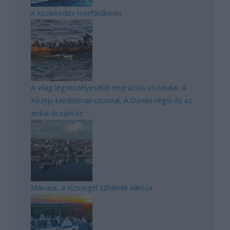
A közlekedés mérföldkövei
A világ legveszélyesebb migrációs útvonalai: A
Közép-Mediterrán útvonal, A Darién-régió és az
Indiai-óceáni út
Manaus: a dzsungel szívének városa