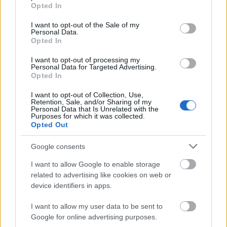
grant or deny consent to Google and its third-party tags to
Opted In
Ezt tanítja a történelem a
use your data for below specified purposes in below Google
consent section.
I want to opt-out of the Sale of my
járványokat követő
Personal Data.
Opted In
gazdasági robbanásokról
I want to opt-out of processing my
BY:
ARMINVFABIAN
2021. MÁJ 08.
Personal Data for Targeted Advertising.
Opted In
Egy járvány radikális hatással bír az addig
megszokott (gazdasági) élet folyamataira, ám a jobb
időkben bízva érdemes megtekinteni, hogy a
I want to opt-out of Collection, Use,
Retention, Sale, and/or Sharing of my
történelem folyamán milyen trendek zajlottak le a
Personal Data that Is Unrelated with the
pandémiák vagy más drámai történések után. Az
Purposes for which it was collected.
Economist nemrég megjelent cikke három fő
Opted Out
szempontot határoz…
Google consents
Tetszik
0
I want to allow Google to enable storage
related to advertising like cookies on web or
device identifiers in apps.
I want to allow my user data to be sent to
Google for online advertising purposes.