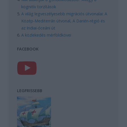
kognitív torzítások
A világ legveszélyesebb migrációs útvonalai: A
Közép-Mediterrán útvonal, A Darién-régió és
az Indiai-óceáni út
A közlekedés mérföldkövei
FACEBOOK
LEGFRISSEBB