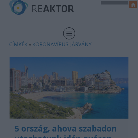
CÍMKÉK
»
KORONAVÍRUS-JÁRVÁNY
5 ország, ahova szabadon