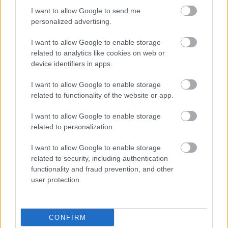
I want to allow Google to send me
personalized advertising.
I want to allow Google to enable storage
related to analytics like cookies on web or
device identifiers in apps.
I want to allow Google to enable storage
related to functionality of the website or app.
A hallgatók egy része
I want to allow Google to enable storage
elfeledte, hogy egy
related to personalization.
világjárvány közepénél
I want to allow Google to enable storage
járunk
related to security, including authentication
functionality and fraud prevention, and other
BY:
ARMINVFABIAN
2020. OKT 26.
user protection.
Tavasz végén írtam már cikket arról, hogy mit is
gondolok a digitális oktatásról, illetve az általa kínált
lehetőségekről. Azóta újabb változás történt: a
digitális oktatást a hibrid váltotta fel, miközben a
CONFIRM
vírushoz való hozzáállás is változott – kár, hogy