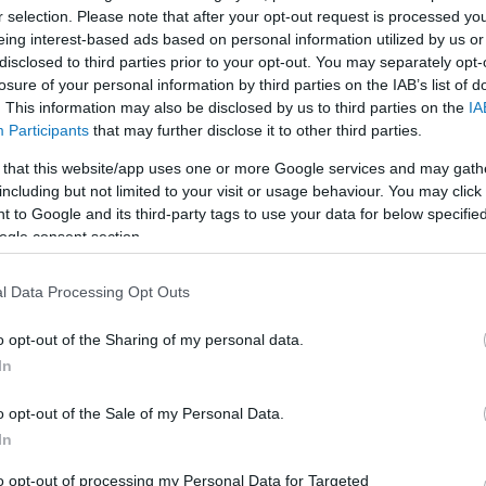
r selection. Please note that after your opt-out request is processed y
eing interest-based ads based on personal information utilized by us or
LEGFRISSEBB
disclosed to third parties prior to your opt-out. You may separately opt-
losure of your personal information by third parties on the IAB’s list of
. This information may also be disclosed by us to third parties on the
IA
Participants
that may further disclose it to other third parties.
 that this website/app uses one or more Google services and may gath
including but not limited to your visit or usage behaviour. You may click 
 to Google and its third-party tags to use your data for below specifi
A közlekedés mérföldkövei
ogle consent section.
l Data Processing Opt Outs
K
o opt-out of the Sharing of my personal data.
In
A világ legveszélyesebb migrációs útvonalai:
A Közép-Mediterrán útvonal, A Darién-régió
o opt-out of the Sale of my Personal Data.
és az Indiai-óceáni út
In
E
to opt-out of processing my Personal Data for Targeted