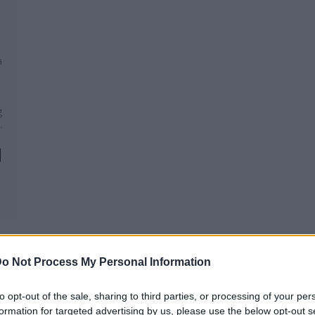
a
g
…
o Not Process My Personal Information
to opt-out of the sale, sharing to third parties, or processing of your per
REAKTOR
L
formation for targeted advertising by us, please use the below opt-out s