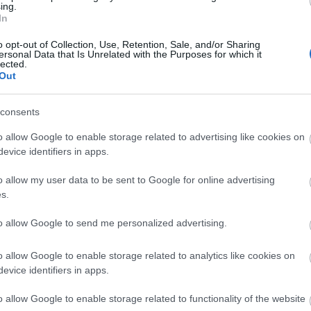
ing.
In
o opt-out of Collection, Use, Retention, Sale, and/or Sharing
ersonal Data that Is Unrelated with the Purposes for which it
lected.
Manaus: a dzsungel szívének városa
Out
consents
o allow Google to enable storage related to advertising like cookies on
evice identifiers in apps.
Magyarország rejtett gyöngyszemei
o allow my user data to be sent to Google for online advertising
s.
to allow Google to send me personalized advertising.
o allow Google to enable storage related to analytics like cookies on
Mik alakítják a gondolkodásod? Avagy a
evice identifiers in apps.
kognitív torzítások
o allow Google to enable storage related to functionality of the website