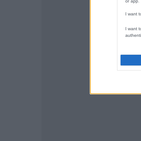
or app.
I want t
I want t
authenti