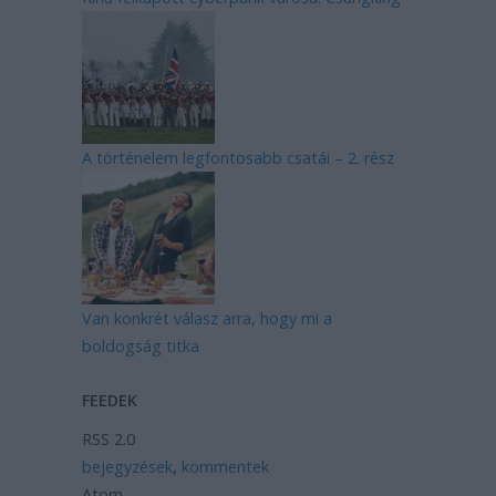
A történelem legfontosabb csatái – 2. rész
Van konkrét válasz arra, hogy mi a
boldogság titka
FEEDEK
RSS 2.0
bejegyzések
,
kommentek
Atom