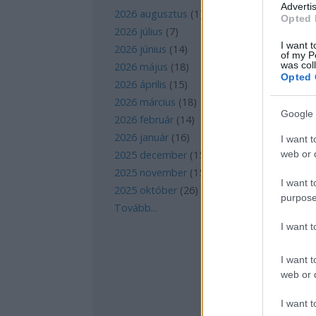
Advertis
2026 augusztus
(
1
)
Opted 
2026 július
(
7
)
I want t
2026 június
(
14
)
of my P
was col
2026 május
(
18
)
Opted 
2026 április
(
15
)
2026 március
(
18
)
Google 
2026 február
(
14
)
2026 január
(
16
)
I want t
web or d
2025 december
(
15
)
2025 november
(
15
)
I want t
2025 október
(
26
)
purpose
Tovább
...
I want 
I want t
web or d
I want t