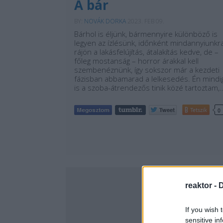
A bár
BY:
NOVÁK DORKA
2023. FEB 09.
Bárhol is éljünk, bármennyire különböző is
legyen az ízlésünk, időnként mindannyiunkr
rájön a lakásfelújítás, átalakítás kedve, de –
főleg mostanság – horror árakkal kell
szembenéznünk, így sokszor már a kezdeti
fázisban abbamarad a lelkesedés. Én mindi
is a szoba-átrendezős tinik közé tartoztam,
Tetszik
0
reaktor -
D
If you wish 
sensitive in