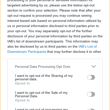
processing of your personal or sensitive information for
targeted advertising by us, please use the below opt-out
section to confirm your selection. Please note that after your
opt-out request is processed you may continue seeing
LEGFRISSEBB
interest-based ads based on personal information utilized by
us or personal information disclosed to third parties prior to
your opt-out. You may separately opt-out of the further
disclosure of your personal information by third parties on the
IAB’s list of downstream participants. This information may
also be disclosed by us to third parties on the
IAB’s List of
Downstream Participants
that may further disclose it to other
third parties.
A közlekedés mérföldkövei
Please note that this website/app uses one or more Google
Personal Data Processing Opt Outs
services and may gather and store information including but
not limited to your visit or usage behaviour. You may click to
I want to opt-out of the Sharing of my
personal data.
grant or deny consent to Google and its third-party tags to
Opted In
use your data for below specified purposes in below Google
consent section.
A világ legveszélyesebb migrációs útvonalai: A
I want to opt-out of the Sale of my
Personal Data.
Közép-Mediterrán útvonal, A Darién-régió és az
Opted In
Indiai-óceáni út
I want to opt-out of processing my