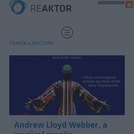
CÍMKÉK
»
MACSKÁK
Andrew Lloyd Webber, a