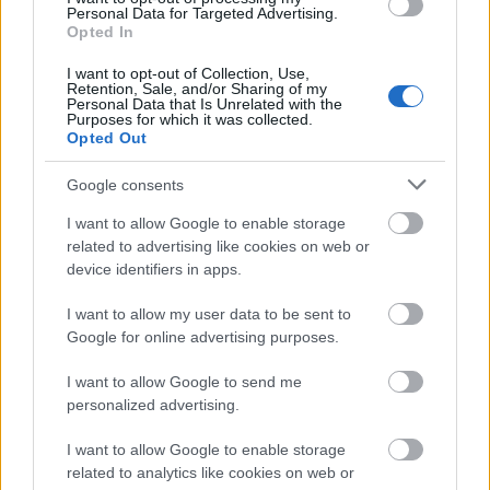
Personal Data for Targeted Advertising.
Opted In
I want to opt-out of Collection, Use,
Retention, Sale, and/or Sharing of my
Personal Data that Is Unrelated with the
Purposes for which it was collected.
Manaus: a dzsungel szívének városa
Opted Out
Google consents
I want to allow Google to enable storage
related to advertising like cookies on web or
device identifiers in apps.
Magyarország rejtett gyöngyszemei
I want to allow my user data to be sent to
Google for online advertising purposes.
I want to allow Google to send me
personalized advertising.
I want to allow Google to enable storage
Mik alakítják a gondolkodásod? Avagy a kognitív
related to analytics like cookies on web or
torzítások