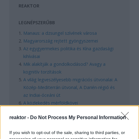
REAKTOR
LEGNÉPSZERŰBB
Manaus: a dzsungel szívének városa
Magyarország rejtett gyöngyszemei
Az egygyermekes politika és Kína gazdasági
kihívásai
Mik alakítják a gondolkodásod? Avagy a
kognitív torzítások
A világ legveszélyesebb migrációs útvonalai: A
Közép-Mediterrán útvonal, A Darién-régió és
az Indiai-óceáni út
A közlekedés mérföldkövei
reaktor -
Do Not Process My Personal Information
FACEBOOK
If you wish to opt-out of the sale, sharing to third parties, or