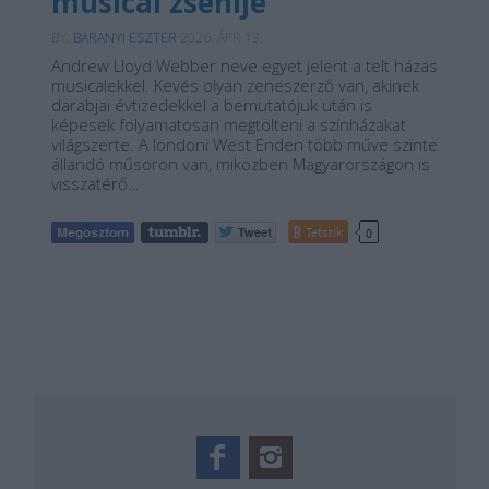
musical zsenije
BY:
BARANYI ESZTER
2026. ÁPR 13.
Andrew Lloyd Webber neve egyet jelent a telt házas
musicalekkel. Kevés olyan zeneszerző van, akinek
darabjai évtizedekkel a bemutatójuk után is
képesek folyamatosan megtölteni a színházakat
világszerte. A londoni West Enden több műve szinte
állandó műsoron van, miközben Magyarországon is
visszatérő…
Tetszik
0